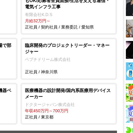
もOK/応募者全員面接/生活を支える通信・
電気インフラ工事
有限会社K.D.S
月給32万円～
正社員 / 契約社員 / 業務委託 / 愛知県
場で部
臨床開発のプロジェクトリーダー・マネー
ジャー
ペプチドリーム株式会社
正社員 / 神奈川県
機器ベ
医療機器の設計開発/国内系医療用デバイス
メーカー
ドクタージャパン株式会社
年収450万円～700万円
正社員 / 東京都