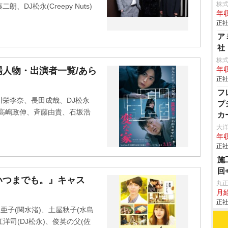
株式
DJ松永(Creepy Nuts)
年収
正社
ア
社
株
人物・出演者一覧/あら
年収
正社
フ
栄李奈、長田成哉、DJ松永
プ
季衣、高嶋政伸、斉藤由貴、石坂浩
カ
大
年収
正社
施
回
いつまでも。』キャス
丸
月給
正社
亜子(関水渚)、土屋秋子(水島
洋司(DJ松永)、俊英の父(佐