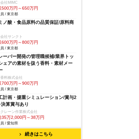
会社MIMC
500万円～650万円
員 / 東京都
ミノ酸・食品原料の品質保証/原料商
式会社サンクト
600万円～800万円
員 / 東京都
レーバー開発の管理職候補/業界トッ
シェアの素材を扱う香料・素材メー
ー
洋香料株式会社
700万円～900万円
員 / 東京都
工計画・揚重シミュレーション/賞与2
+決算賞与あり
正クレーン作業株式会社
35万2,000円～38万円
員 / 愛知県
続きはこちら