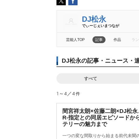
DJ松永
でぃーじぇいまつなが
芸能人TOP
記事
作品
ラン
DJ松永の記事・ニュース・
すべて
1～4／4
件
間宮祥太朗×佐藤二朗×DJ松
R-指定との同居エピソードか
テリーの魅力まで
一つの変な間取りから始まる前代未聞