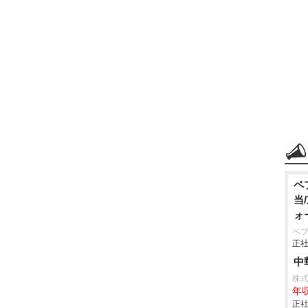
ペ
当
ォ
ペ
正社
中
株
年収
正社