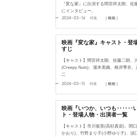
『変な家』に出演する間宮祥太朗、佐藤二朗、
にインタビュー。
2024-03-16
特集
｜映画｜
映画『変な家』キャスト・登場
すじ
【キャスト】間宮祥太朗、佐藤二朗、川
(Creepy Nuts)、瀧本美織、根岸
二
2024-03-15
特集
｜映画｜
映画『いつか、いつも‥‥‥
ト・登場人物・出演者一覧
【キャスト】市川俊英(高杉真宙)、関口
かおり)、竹野まり子(小野ゆり子)、須江