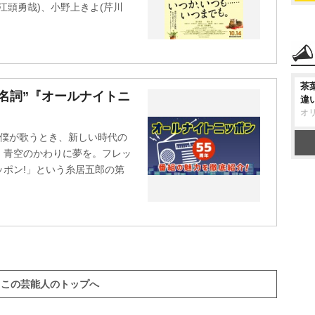
(江頭勇哉)、小野上きよ(芹川
茶
名詞”『オールナイトニ
違
オ
踊り僕が歌うとき、新しい時代の
、青空のかわりに夢を。フレッ
ポン!」という糸居五郎の第
この芸能人のトップへ