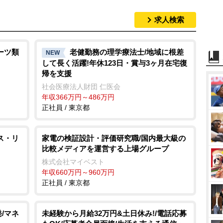
求人検索
ーツ類
老健勤務の理学療法士/地域に根差
NEW
して長く活躍!年休123日・賞与3ヶ月在宅復
帰を支援
社会医療法人財団 仁医会
年収366万円～486万円
正社員 / 東京都
ス・リ
家電の検証設計・評価研究職/国内最大級の
比較メディアを運営する上場グループ
株式会社マイベスト
年収660万円～960万円
正社員 / 東京都
/マネ
未経験から月給32万円&土日休み!/電話応募