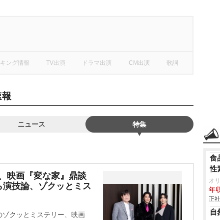
キング情報
TV出演
ドラマ出演
CM出演
歌詞
速報
ニュース
特集
食
性
永、映画『変な家』鼎談
オ
ら演技論、ゾクッとミス
年収
正社
自
のゾクッとミステリー、映画