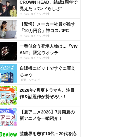
CROWN HEAD、結成1周年で
見えた”バンドらしさ”
オリコンタイアップ特集
【驚愕】メーカー社員が推す
「10万円台」神コスパPC
オリコンタイアップ特集
一番似合う登場人物は…『VIV
ANT』限定ウオッチ
オリコンタイアップ特集
自販機にピッ！ですぐに買え
ちゃう
（PR）ジハンピ
2026年7月夏ドラマも、注目
作＆話題作が勢ぞろい！
【夏アニメ2026】7月期夏の
新アニメを一挙紹介！
芸能界を志す10代～20代を応