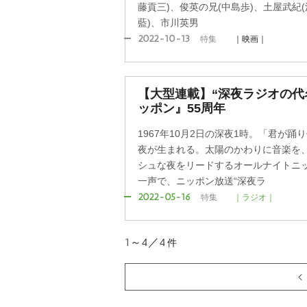
藤貢三)、俊英の兄(中島歩)、土屋武紀
藍)、市川英男
2022-10-13
特集
｜映画｜
【大型連載】“深夜ラジオの代
ッポン』55周年
1967年10月2日の深夜1時。「君が
夜が生まれる。太陽のかわりに音楽を
シュな夜をリードするオールナイトニッ
一声で、ニッポン放送“深夜ラ
2022-05-16
特集
｜ラジオ｜
1～4／4
件