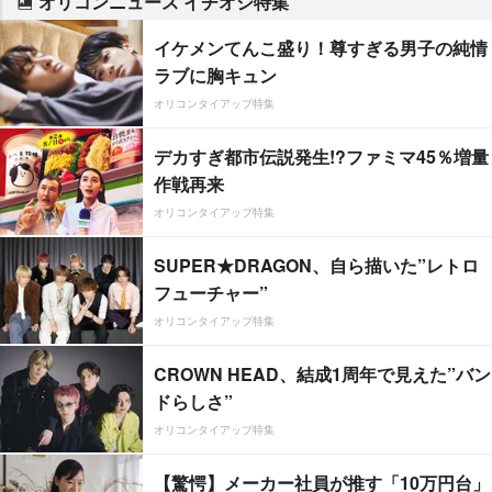
オリコンニュース イチオシ特集
イケメンてんこ盛り！尊すぎる男子の純情
ラブに胸キュン
オリコンタイアップ特集
デカすぎ都市伝説発生!?ファミマ45％増量
作戦再来
オリコンタイアップ特集
SUPER★DRAGON、自ら描いた”レトロ
フューチャー”
オリコンタイアップ特集
CROWN HEAD、結成1周年で見えた”バン
ドらしさ”
オリコンタイアップ特集
【驚愕】メーカー社員が推す「10万円台」