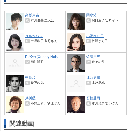
高杉真宙
関水渚
市川俊英/主人公
関口亜子/ヒロイン
役
役
水島かおり
小野ゆり子
土屋秋子/叔母さん
竹野まり子
役
役
DJ松永(Creepy Nuts)
佐藤貢三
須江洋司
俊英の父
役
役
中島歩
江頭勇哉
俊英の兄
土屋武紀
役
役
芹川藍
石橋蓮司
小野上きよ/きよさん
市川英男/じいさん
役
役
関連動画