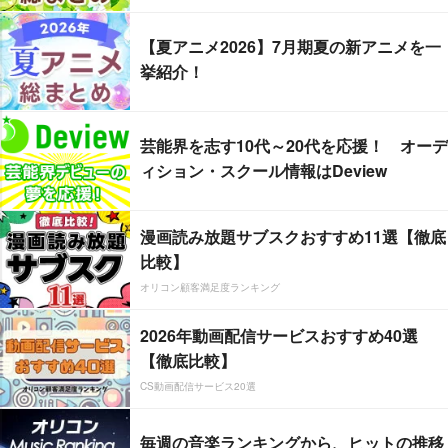
【夏アニメ2026】7月期夏の新アニメを一
挙紹介！
芸能界を志す10代～20代を応援！ オーデ
ィション・スクール情報はDeview
漫画読み放題サブスクおすすめ11選【徹底
比較】
オリコン顧客満足度ランキング
2026年動画配信サービスおすすめ40選
【徹底比較】
CS動画配信サービス20選
毎週の音楽ランキングから、ヒットの推移