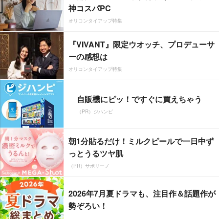
神コスパPC
オリコンタイアップ特集
『VIVANT』限定ウオッチ、プロデューサ
ーの感想は
オリコンタイアップ特集
自販機にピッ！ですぐに買えちゃう
（PR）ジハンピ
朝1分貼るだけ！ミルクピールで一日中ず
っとうるツヤ肌
（PR）サボリーノ
2026年7月夏ドラマも、注目作＆話題作が
勢ぞろい！