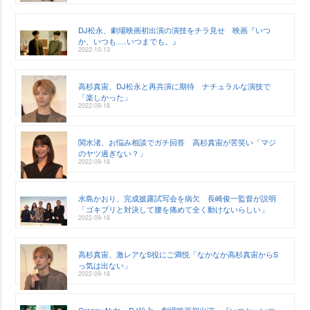
DJ松永、劇場映画初出演の演技をチラ見せ 映画『いつ
か、いつも‥‥‥いつまでも。』
2022-10-13
高杉真宙、DJ松永と再共演に期待 ナチュラルな演技で
「楽しかった」
2022-09-18
関水渚、お悩み相談でガチ回答 高杉真宙が苦笑い「マジ
のヤツ過ぎない？」
2022-09-18
水島かおり、完成披露試写会を病欠 長崎俊一監督が説明
「ゴキブリと対決して腰を痛めて全く動けないらしい」
2022-09-18
高杉真宙、激レアなS役にご満悦「なかなか高杉真宙からS
っ気は出ない」
2022-09-18