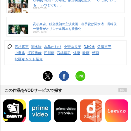
Creepy Nuts・DJ松永、劇場映画初出演 『いつか、いつ
も‥‥‥いつまでも。』
2022-07-15
高杉真宙、独立後初の主演映画 相手役は関水渚 長崎俊
一監督がオリジナル脚本を映像化
2022-06-20
高杉真宙
関水渚
水島かおり
小野ゆり子
DJ松永
佐藤貢三
中島歩
江頭勇哉
芹川藍
石橋蓮司
俳優
映画
邦画
映画キャスト紹介
この作品をVODサービスで探す