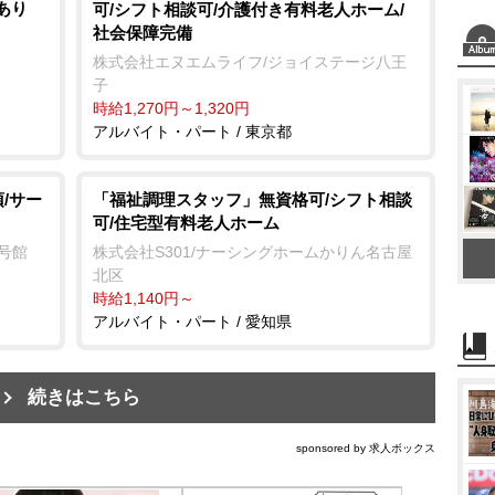
あり
可/シフト相談可/介護付き有料老人ホーム/
社会保障完備
株式会社エヌエムライフ/ジョイステージ八王
子
時給1,270円～1,320円
アルバイト・パート / 東京都
/サー
「福祉調理スタッフ」無資格可/シフト相談
可/住宅型有料老人ホーム
2号館
株式会社S301/ナーシングホームかりん名古屋
北区
時給1,140円～
アルバイト・パート / 愛知県
続きはこちら
sponsored by 求人ボックス