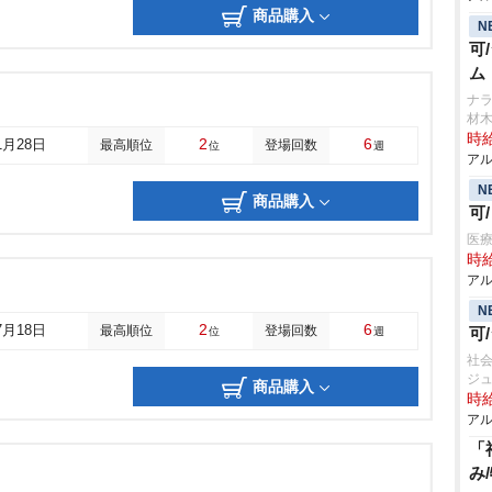
商品購入
N
可
ム
ナラ
材
時給
2
6
1月28日
最高順位
登場回数
位
週
アル
N
商品購入
可
医療
時給
アル
N
2
6
7月18日
最高順位
登場回数
可
位
週
社会
ジ
商品購入
時給
アル
「
み