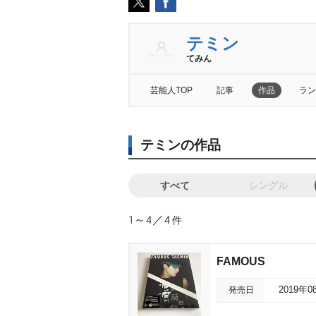
テミン
てみん
芸能人TOP
記事
作品
ラン
テミンの作品
すべて
シングル
1～4／4
件
FAMOUS
発売日
2019年0