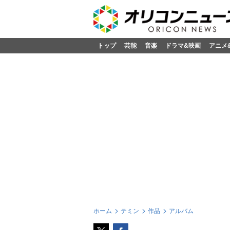
トップ
芸能
音楽
ドラマ&映画
アニメ
ホーム
テミン
作品
アルバム