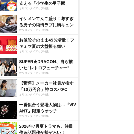
支える「小学生の甲子園」
オリコンタイアップ特集
イケメンてんこ盛り！尊すぎ
る男子の純情ラブに胸キュン
オリコンタイアップ特集
お値段そのまま45％増量！フ
ァミマ夏の大盤振る舞い
オリコンタイアップ特集
SUPER★DRAGON、自ら描
いた”レトロフューチャー”
オリコンタイアップ特集
【驚愕】メーカー社員が推す
「10万円台」神コスパPC
オリコンタイアップ特集
一番似合う登場人物は…『VIV
ANT』限定ウオッチ
オリコンタイアップ特集
2026年7月夏ドラマも、注目
作＆話題作が勢ぞろい！