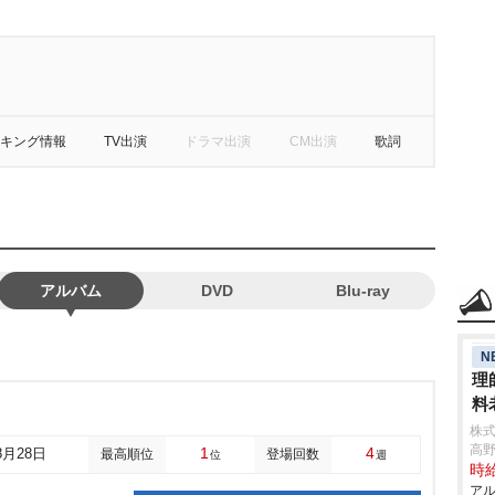
キング情報
TV出演
ドラマ出演
CM出演
歌詞
アルバム
DVD
Blu-ray
N
理
料
株
高
1
4
8月28日
最高順位
登場回数
位
週
時給
アル