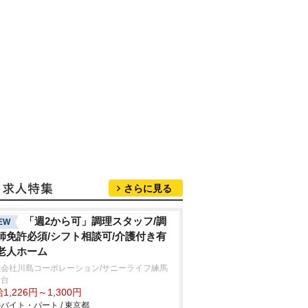
さらに見る
「週2から可」調理スタッフ/調
EW
師免許必須/シフト相談可/介護付き有
老人ホーム
式会社川島コーポレーション/サニーライフ練馬
野台
1,226円～1,300円
バイト・パート / 東京都