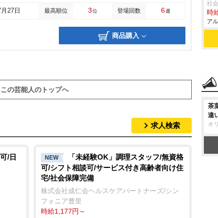
社会
3
6
7月27日
最高順位
登場回数
位
週
時給
アル
商品購入
この芸能人のトップへ
茶
違
オ
求人検索
可/日
「未経験OK」調理スタッフ/無資格
NEW
可/シフト相談可/サービス付き高齢者向け住
宅/社会保障完備
株式会社成仁会ヘルスケアパートナーズ/シン
フォニア豊里
時給1,177円～