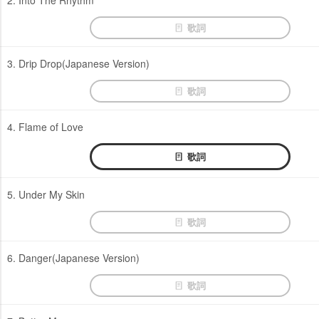
2. Into The Rhythm
歌詞
3. Drip Drop(Japanese Version)
歌詞
4. Flame of Love
歌詞
5. Under My Skin
歌詞
6. Danger(Japanese Version)
歌詞