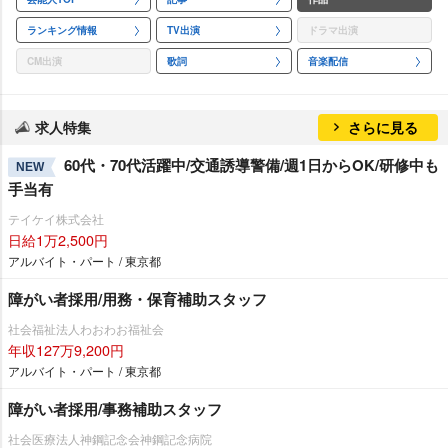
ランキング情報
TV出演
ドラマ出演
CM出演
歌詞
音楽配信
求人特集
さらに見る
60代・70代活躍中/交通誘導警備/週1日からOK/研修中も
NEW
手当有
テイケイ株式会社
日給1万2,500円
アルバイト・パート / 東京都
障がい者採用/用務・保育補助スタッフ
社会福祉法人わおわお福祉会
年収127万9,200円
アルバイト・パート / 東京都
障がい者採用/事務補助スタッフ
社会医療法人神鋼記念会神鋼記念病院