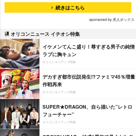
続きはこちら
sponsored by 求人ボックス
オリコンニュース イチオシ特集
イケメンてんこ盛り！尊すぎる男子の純情
ラブに胸キュン
オリコンタイアップ特集
デカすぎ都市伝説発生!?ファミマ45％増量
作戦再来
オリコンタイアップ特集
SUPER★DRAGON、自ら描いた”レトロ
フューチャー”
オリコンタイアップ特集