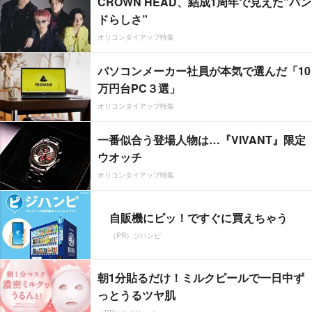
CROWN HEAD、結成1周年で見えた”バン
ドらしさ”
オリコンタイアップ特集
パソコンメーカー社員が本気で選んだ「10
万円台PC３選」
オリコンタイアップ特集
一番似合う登場人物は…『VIVANT』限定
ウオッチ
オリコンタイアップ特集
自販機にピッ！ですぐに買えちゃう
（PR）ジハンピ
朝1分貼るだけ！ミルクピールで一日中ず
っとうるツヤ肌