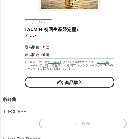
アルバム
TAEMIN(初回生産限定盤)
テミン
最高順位：
2
位
登場回数：
6
回
※「登場回数」は
you大樹
および法人向けサービス・
ORICON
BiZ online
で公開しております週間アルバムランキングTOP300
のランクイン回数を掲載しています。
商品購入
収録曲
1. ECLIPSE
歌詞