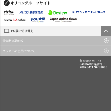
PC版に切り替え
禁無断複写転載
クッキーの使用について
© oricon ME inc.
JASRAC許諾番号：
9009642140Y38026