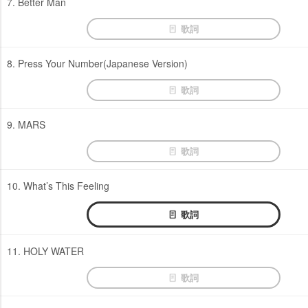
7. Better Man
歌詞
8. Press Your Number(Japanese Version)
歌詞
9. MARS
歌詞
10. What’s This Feeling
歌詞
11. HOLY WATER
歌詞