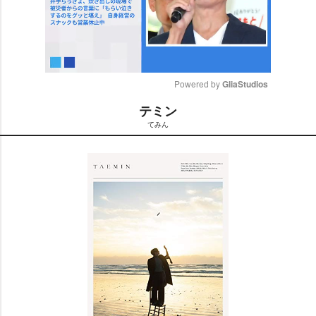
Powered by 
GliaStudios
テミン
M
てみん
u
t
e