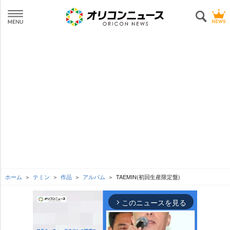
ホーム
テミン
作品
アルバム
TAEMIN(初回生産限定盤)
このニュースを見る
arrow_forward_ios