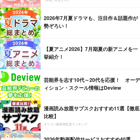
（PR）サボリーノ
2026年7月夏ドラマも、注目作＆話題作が
勢ぞろい！
【夏アニメ2026】7月期夏の新アニメを一
挙紹介！
芸能界を志す10代～20代を応援！ オーデ
ィション・スクール情報はDeview
漫画読み放題サブスクおすすめ11選【徹底
比較】
オリコン顧客満足度ランキング
2026年動画配信サービスおすすめ40選