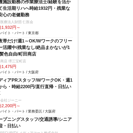
護施設勤務の作業療法士/経験を活か
て生活期リハへ時給1932円・残業な
安心の老健勤務
医療法人財団 仁医会
1,932円～
バイト・パート / 東京都
夜帯だけ!週1～OK/Wワークのフリー
ー活躍中/残業なし/絶品まかないが1
/髪色自由/町田商店
商店 堺三宝町店
1,475円
バイト・パート / 大阪府
ディアPRスタッフ/WワークOK・週1
から・時給2200円/直行直帰・日払い
K
同会社ジーニー
2,200円～
バイト・パート / 業務委託 / 大阪府
ープニングスタッフ/交通誘導/シニア
迎・日払い