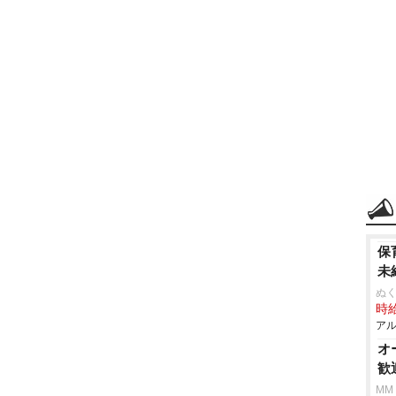
保
未
ぬく
時給
アル
オ
歓
MM