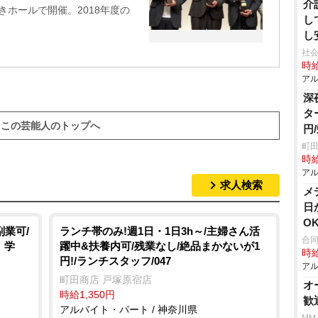
介
きホールで開催。2018年度の
し
し
社会
時給
アル
深
タ
この芸能人のトップへ
円
町田
時給
アル
求人検索
メ
日
O
業可/
ランチ帯のみ!週1日・1日3h～/主婦さん活
合
」学
躍中&扶養内可/残業なし/絶品まかないが1
時給
円!/ランチスタッフ/047
アル
町田商店 戸塚原宿店
オ
時給1,350円
歓
アルバイト・パート / 神奈川県