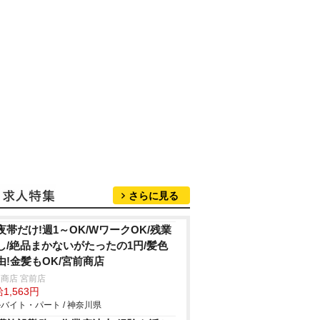
さらに見る
夜帯だけ!週1～OK/WワークOK/残業
し/絶品まかないがたったの1円/髪色
由!金髪もOK/宮前商店
商店 宮前店
1,563円
バイト・パート / 神奈川県