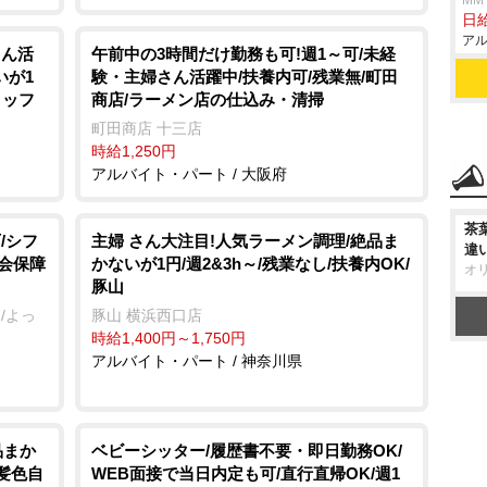
MM
日給
アル
さん活
午前中の3時間だけ勤務も可!週1～可/未経
いが1
験・主婦さん活躍中/扶養内可/残業無/町田
タッフ
商店/ラーメン店の仕込み・清掃
町田商店 十三店
時給1,250円
アルバイト・パート / 大阪府
茶
/シフ
主婦 さん大注目!人気ラーメン調理/絶品ま
違
社会保障
かないが1円/週2&3h～/残業なし/扶養内OK/
オ
豚山
/よっ
豚山 横浜西口店
時給1,400円～1,750円
アルバイト・パート / 神奈川県
品まか
ベビーシッター/履歴書不要・即日勤務OK/
/髪色自
WEB面接で当日内定も可/直行直帰OK/週1