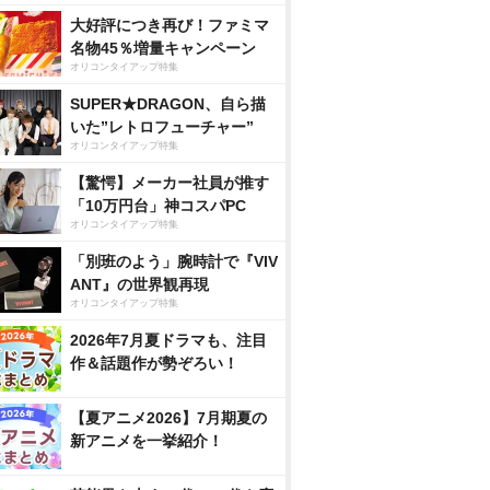
大好評につき再び！ファミマ
名物45％増量キャンペーン
オリコンタイアップ特集
SUPER★DRAGON、自ら描
いた”レトロフューチャー”
オリコンタイアップ特集
【驚愕】メーカー社員が推す
「10万円台」神コスパPC
オリコンタイアップ特集
「別班のよう」腕時計で『VIV
ANT』の世界観再現
オリコンタイアップ特集
2026年7月夏ドラマも、注目
作＆話題作が勢ぞろい！
【夏アニメ2026】7月期夏の
新アニメを一挙紹介！