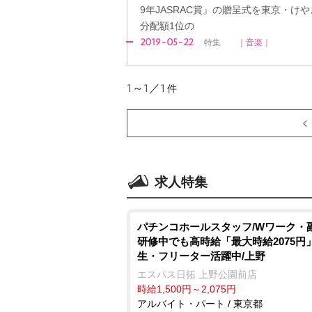
9年JASRAC賞』の贈呈式を東京・けや
分配額1位の
2019-05-22
特集
｜音楽｜
1～1／1
件
求人特集
パチンコホールスタッフ/Wワーク・副
研修中でも高時給「最大時給2075円
生・フリーター活躍中/上野
エスパス日拓 上野公園前店
時給1,500円～2,075円
アルバイト・パート / 東京都