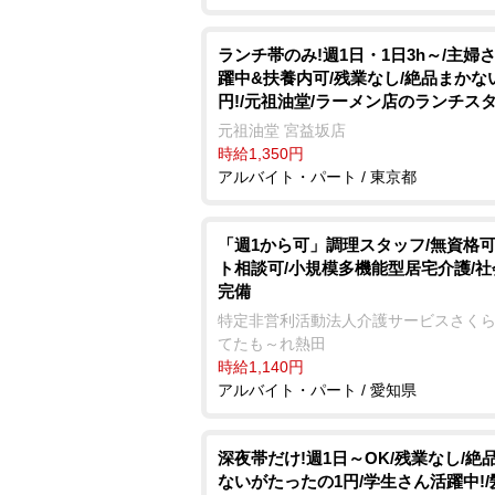
ランチ帯のみ!週1日・1日3h～/主婦
躍中&扶養内可/残業なし/絶品まかな
円!/元祖油堂/ラーメン店のランチス
元祖油堂 宮益坂店
時給1,350円
アルバイト・パート / 東京都
「週1から可」調理スタッフ/無資格可
ト相談可/小規模多機能型居宅介護/
完備
特定非営利活動法人介護サービスさくら
てたも～れ熱田
時給1,140円
アルバイト・パート / 愛知県
深夜帯だけ!週1日～OK/残業なし/絶
ないがたったの1円/学生さん活躍中!