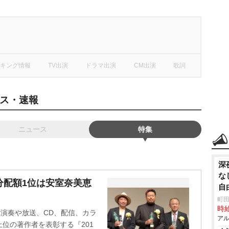
キング情報
TV出演
ドラマ出演
CM出演
歌詞
ース・速報
ニュース
特集
深
な
分配額1位は安室奈美恵
自
町田
時給
日、演奏や放送、CD、配信、カラ
アル
位の著作者を表彰する『201