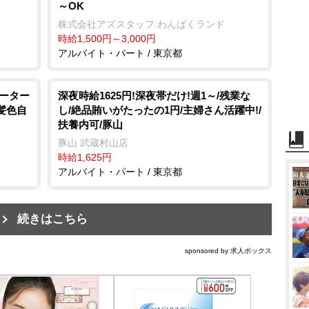
～OK
株式会社アズスタッフ わんぱくランド
時給1,500円～3,000円
アルバイト・パート / 東京都
リーター
深夜時給1625円!深夜帯だけ!週1～/残業な
髪色自
し/絶品賄いがたったの1円/主婦さん活躍中!/
扶養内可/豚山
豚山 武蔵村山店
時給1,625円
アルバイト・パート / 東京都
続きはこちら
sponsored by 求人ボックス