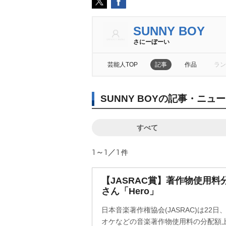
SUNNY BOY
さにーぼーい
芸能人TOP
記事
作品
ラン
SUNNY BOYの記事・ニュ
すべて
1～1／1
件
【JASRAC賞】著作物使用料
さん「Hero」
日本音楽著作権協会(JASRAC)は22
オケなどの音楽著作物使用料の分配額上