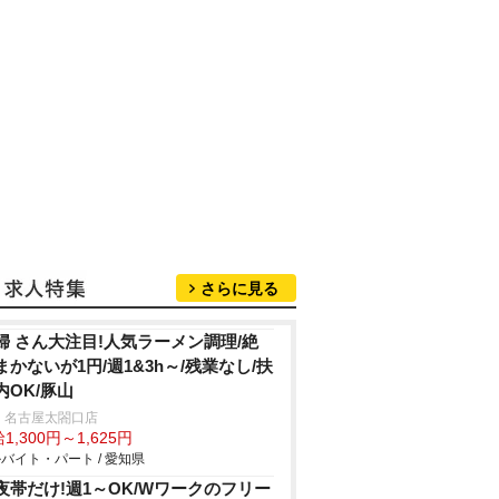
さらに見る
婦 さん大注目!人気ラーメン調理/絶
まかないが1円/週1&3h～/残業なし/扶
内OK/豚山
 名古屋太閤口店
1,300円～1,625円
バイト・パート / 愛知県
夜帯だけ!週1～OK/Wワークのフリー