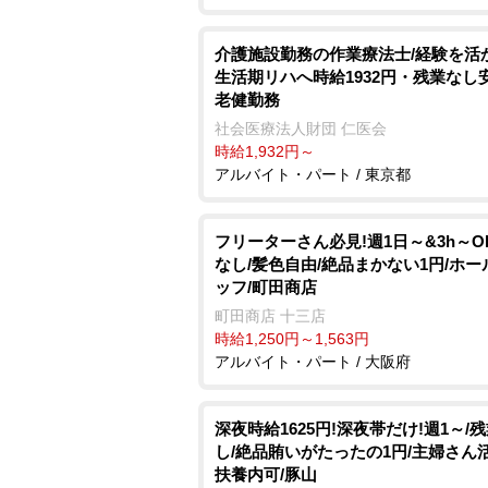
介護施設勤務の作業療法士/経験を活
生活期リハへ時給1932円・残業なし
老健勤務
社会医療法人財団 仁医会
時給1,932円～
アルバイト・パート / 東京都
フリーターさん必見!週1日～&3h～O
なし/髪色自由/絶品まかない1円/ホー
ッフ/町田商店
町田商店 十三店
時給1,250円～1,563円
アルバイト・パート / 大阪府
深夜時給1625円!深夜帯だけ!週1～/
し/絶品賄いがたったの1円/主婦さん活
扶養内可/豚山