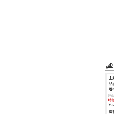
主
品
養
豚山
時給
アル
深