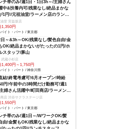
ンチ帯のみ!週1日・1日3h～/主婦さん
躍中&扶養内可/残業なし/絶品まかな
が1円!/元祖油堂/ラーメン店のランチ
タッフ
油堂 宮益坂店
1,350円
バイト・パート / 東京都
2日～&3h～OK/残業なし/髪色自由!金
もOK/絶品まかないがたったの1円/ホ
ルスタッフ/豚山
 武蔵小杉店
1,400円～1,750円
バイト・パート / 神奈川県
直結!終電考慮可!6月オープン!時給
550円!午前中の3時間だけ勤務可!週1
/主婦さん活躍中/町田商店/ラーメン店
仕込み・清掃/406
商店 渋谷サクラステージ店
1,550円
バイト・パート / 東京都
ンチ帯のみ!週1日～/WワークOK/髪
自由!金髪もOK/残業なし/絶品まかな
がたったの1円!/ランチスタッフ