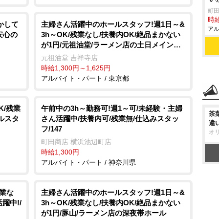
町田
時給
かして
主婦さん活躍中のホールスタッフ!週1日～&
アル
安心の
3h～OK/残業なし/扶養内OK/絶品まかない
が1円/元祖油堂/ラーメン店の土日メインホ
ール
元祖油堂 吉祥寺店
時給1,300円～1,625円
アルバイト・パート / 東京都
K/残業
午前中の3h～勤務可!週1～可/未経験・主婦
茶
ルスタ
さん活躍中/扶養内可/残業無/仕込みスタッ
違
フ/147
オ
町田商店 横浜池辺町店
時給1,300円
アルバイト・パート / 神奈川県
残業な
主婦さん活躍中のホールスタッフ!週1日～&
躍中!/
3h～OK/残業なし/扶養内OK/絶品まかない
が1円/豚山/ラーメン店の深夜帯ホール