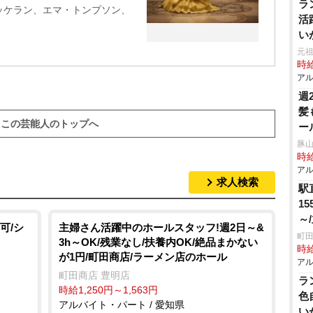
ラ
ッケラン、エマ・トンプソン、
活
い
ス
元祖
時給
アル
週
髪
この芸能人のトップへ
ー
豚山
時給
アル
求人検索
駅
1
～
可/シ
主婦さん活躍中のホールスタッフ!週2日～&
の
町田
3h～OK/残業なし/扶養内OK/絶品まかない
時給
が1円/町田商店/ラーメン店のホール
アル
町田商店 豊明店
ラ
時給1,250円～1,563円
色
アルバイト・パート / 愛知県
い