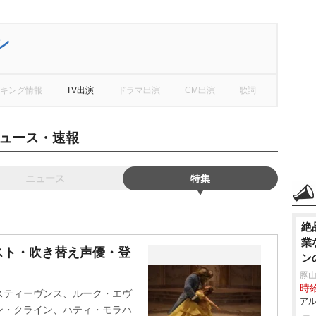
ン
キング情報
TV出演
ドラマ出演
CM出演
歌詞
ュース・速報
ニュース
特集
絶
業
スト・吹き替え声優・登
ン
豚山
時給
スティーヴンス、ルーク・エヴ
アル
ン・クライン、ハティ・モラハ