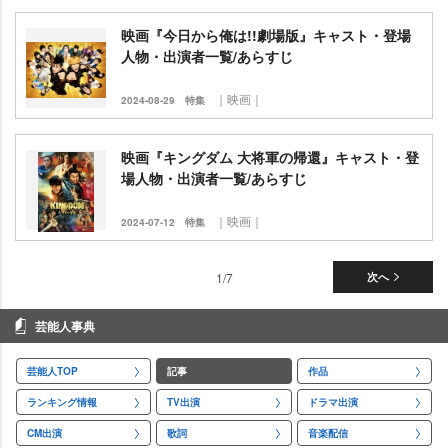
映画『今日から俺は!!劇場版』キャスト・登場
人物・出演者一覧/あらすじ
｜映画｜
2024-08-29
特集
映画『キングダム 大将軍の帰還』キャスト・登
場人物・出演者一覧/あらすじ
｜映画｜
2024-07-12
特集
1/7
次へ
芸能人事典
芸能人TOP
記事
作品
ランキング情報
TV出演
ドラマ出演
CM出演
歌詞
音楽配信