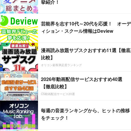
挙紹介！
芸能界を志す10代～20代を応援！ オーデ
ィション・スクール情報はDeview
漫画読み放題サブスクおすすめ11選【徹底
比較】
オリコン顧客満足度ランキング
2026年動画配信サービスおすすめ40選
【徹底比較】
CS動画配信サービス20選
毎週の音楽ランキングから、ヒットの推移
をチェック！