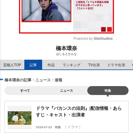
Powered by 
GliaStudios
橋本環奈
M
はしもとかんな
u
t
芸能人TOP
記事
作品
ランキング
TV出演
ドラマ出演
e
橋本環奈の記事・ニュース・速報
すべて
ニュース
特集
ドラマ『バカンスの法則』|配信情報・あら
すじ・キャスト・出演者
｜ドラマ｜
2026-07-23
特集