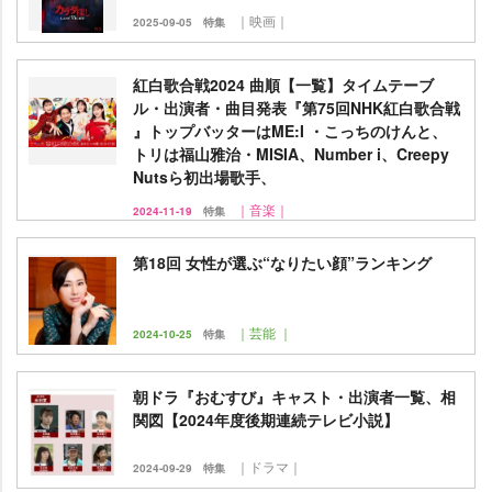
｜映画｜
2025-09-05
特集
紅白歌合戦2024 曲順【一覧】タイムテーブ
ル・出演者・曲目発表『第75回NHK紅白歌合戦
』トップバッターはME:I ・こっちのけんと、
トリは福山雅治・MISIA、Number i、Creepy
Nutsら初出場歌手、
｜音楽｜
2024-11-19
特集
第18回 女性が選ぶ“なりたい顔”ランキング
｜芸能 ｜
2024-10-25
特集
朝ドラ『おむすび』キャスト・出演者一覧、相
関図【2024年度後期連続テレビ小説】
｜ドラマ｜
2024-09-29
特集