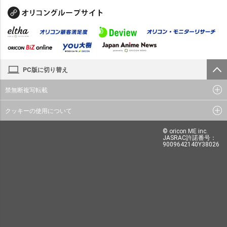
PC版に切り替え
禁無断複写転載
クッキーの使用について
© oricon ME inc.
JASRAC許諾番号：
9009642140Y38026