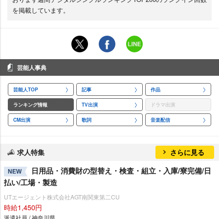
を掲載しています。
芸能人事典
芸能人TOP
記事
作品
ランキング情報
TV出演
ドラマ出演
CM出演
歌詞
音楽配信
求人特集
さらに見る
日用品・消費財の型替え・検査・組立・入庫/寮完備/日
NEW
払い/工場・製造
UTエージェント株式会社AGT南関東第二CU
時給1,450円
派遣社員 / 神奈川県