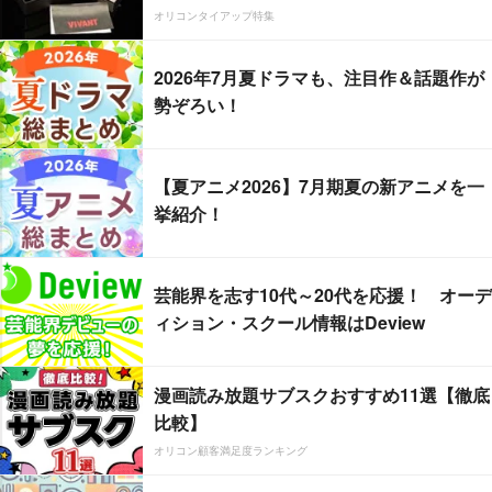
オリコンタイアップ特集
2026年7月夏ドラマも、注目作＆話題作が
勢ぞろい！
【夏アニメ2026】7月期夏の新アニメを一
挙紹介！
芸能界を志す10代～20代を応援！ オーデ
ィション・スクール情報はDeview
漫画読み放題サブスクおすすめ11選【徹底
比較】
オリコン顧客満足度ランキング