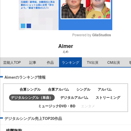
Powered by 
GliaStudios
Aimer
M
えめ
u
t
芸能人TOP
記事
作品
ランキング
TV出演
CM出演
e
Aimerのランキング情報
合算シングル
合算アルバム
シングル
アルバム
デジタルシングル（単曲）
デジタルアルバム
ストリーミング
ミュージックDVD・BD
エンタメ
デジタルシングル売上TOP20作品
残響散歌