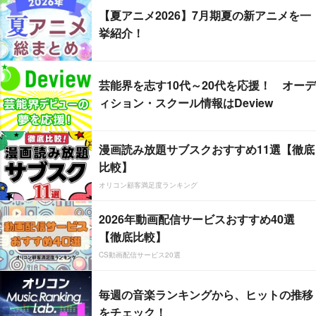
【夏アニメ2026】7月期夏の新アニメを一
挙紹介！
芸能界を志す10代～20代を応援！ オーデ
ィション・スクール情報はDeview
漫画読み放題サブスクおすすめ11選【徹底
比較】
オリコン顧客満足度ランキング
2026年動画配信サービスおすすめ40選
【徹底比較】
CS動画配信サービス20選
毎週の音楽ランキングから、ヒットの推移
をチェック！