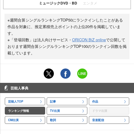
ミュージックDVD・BD
エンタメ
※週間合算シングルランキングTOP50にランクインしたことがある
作品を対象に、推定累積売上ポイントの上位20件を掲載していま
す。
※「登場回数」は法人向けサービス・
ORICON BiZ online
で公開して
おります週間合算シングルランキングTOP100のランクイン回数を掲
載しています。
芸能人事典
芸能人TOP
記事
作品
ランキング情報
TV出演
ドラマ出演
CM出演
歌詞
音楽配信