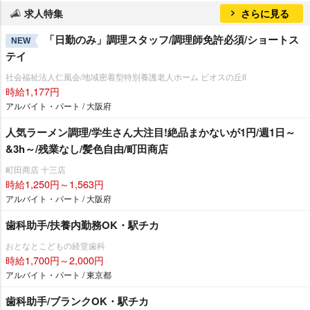
求人特集
さらに見る
「日勤のみ」調理スタッフ/調理師免許必須/ショートス
NEW
テイ
社会福祉法人仁風会/地域密着型特別養護老人ホーム ビオスの丘Ⅱ
時給1,177円
アルバイト・パート / 大阪府
人気ラーメン調理/学生さん大注目!絶品まかないが1円/週1日～
&3h～/残業なし/髪色自由/町田商店
町田商店 十三店
時給1,250円～1,563円
アルバイト・パート / 大阪府
歯科助手/扶養内勤務OK・駅チカ
おとなとこどもの経堂歯科
時給1,700円～2,000円
アルバイト・パート / 東京都
歯科助手/ブランクOK・駅チカ