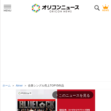
ホーム
Aimer
合算シングル売上TOP15作品
このニュースを見る
arrow_forward_ios