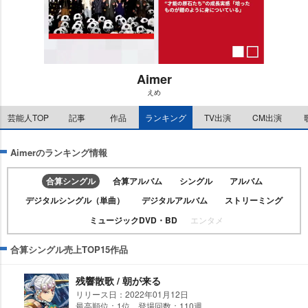
Aimer
えめ
M
u
芸能人TOP
記事
作品
ランキング
TV出演
CM出演
t
e
Aimerのランキング情報
合算シングル
合算アルバム
シングル
アルバム
デジタルシングル（単曲）
デジタルアルバム
ストリーミング
ミュージックDVD・BD
エンタメ
合算シングル売上TOP15作品
残響散歌 / 朝が来る
リリース日：2022年01月12日
最高順位：1位 登場回数：110週