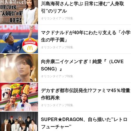
川島海荷さんと学ぶ 日常に潜む“人身取
引”のリアル
オリコンタイアップ特集
マクドナルドが40年にわたり支える「小学
生の甲子園」
オリコンタイアップ特集
向井康二イケメンすぎ！純愛『（LOVE
SONG）』
オリコンタイアップ特集
デカすぎ都市伝説発生!?ファミマ45％増量
作戦再来
オリコンタイアップ特集
SUPER★DRAGON、自ら描いた”レトロ
フューチャー”