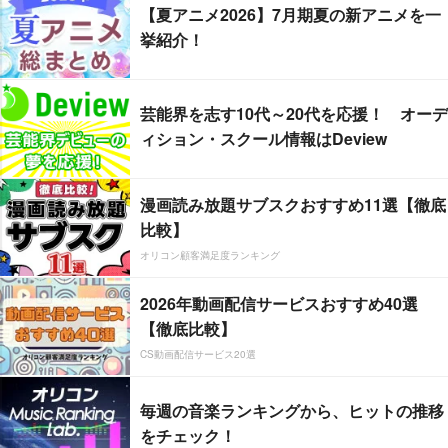
【夏アニメ2026】7月期夏の新アニメを一
挙紹介！
芸能界を志す10代～20代を応援！ オーデ
ィション・スクール情報はDeview
漫画読み放題サブスクおすすめ11選【徹底
比較】
オリコン顧客満足度ランキング
2026年動画配信サービスおすすめ40選
【徹底比較】
CS動画配信サービス20選
毎週の音楽ランキングから、ヒットの推移
をチェック！