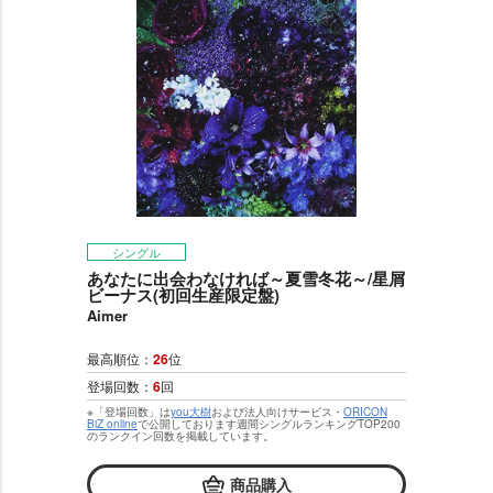
シングル
あなたに出会わなければ～夏雪冬花～/星屑
ビーナス(初回生産限定盤)
Aimer
最高順位：
26
位
登場回数：
6
回
※「登場回数」は
you大樹
および法人向けサービス・
ORICON
BiZ online
で公開しております週間シングルランキングTOP200
のランクイン回数を掲載しています。
商品購入