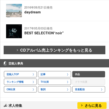
2016年09月21日発売
daydream
2017年05月03日発売
BEST SELECTION“noir”
CDアルバム売上ランキングをもっと見る
芸能人事典
芸能人TOP
記事
作品
ランキング情報
TV出演
ドラマ出演
CM出演
歌詞
音楽配信
求人特集
さらに見る