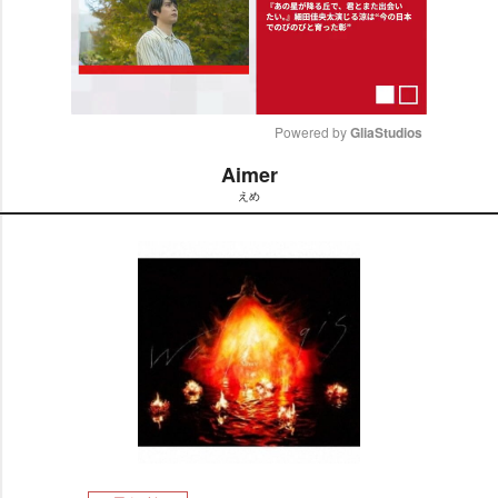
Powered by 
GliaStudios
Aimer
M
えめ
u
t
e