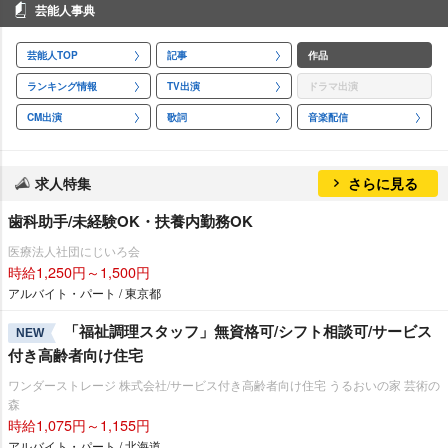
芸能人事典
芸能人TOP
記事
作品
ランキング情報
TV出演
ドラマ出演
CM出演
歌詞
音楽配信
求人特集
さらに見る
歯科助手/未経験OK・扶養内勤務OK
医療法人社団にじいろ会
時給1,250円～1,500円
アルバイト・パート / 東京都
「福祉調理スタッフ」無資格可/シフト相談可/サービス
NEW
付き高齢者向け住宅
ワンダーストレージ 株式会社/サービス付き高齢者向け住宅 うるおいの家 芸術の
森
時給1,075円～1,155円
アルバイト・パート / 北海道