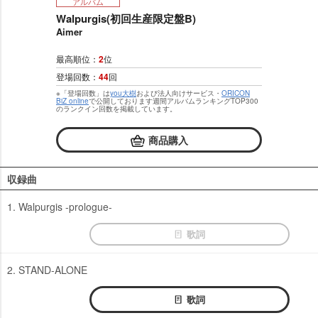
アルバム
Walpurgis(初回生産限定盤B)
Aimer
最高順位：
2
位
登場回数：
44
回
※「登場回数」は
you大樹
および法人向けサービス・
ORICON
BiZ online
で公開しております週間アルバムランキングTOP300
のランクイン回数を掲載しています。
商品購入
収録曲
1. Walpurgis -prologue-
歌詞
2. STAND-ALONE
歌詞