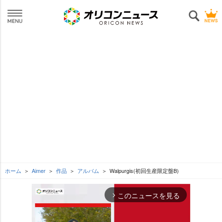
ホーム
Aimer
作品
アルバム
Walpurgis(初回生産限定盤B)
このニュースを見る
arrow_forward_ios