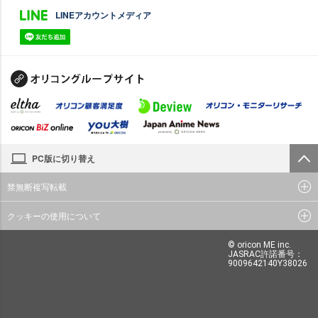
LINEアカウントメディア
PC版に切り替え
禁無断複写転載
クッキーの使用について
© oricon ME inc.
JASRAC許諾番号：
9009642140Y38026