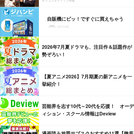
オリコンタイアップ特集
自販機にピッ！ですぐに買えちゃう
（PR）ジハンピ
2026年7月夏ドラマも、注目作＆話題作が
勢ぞろい！
【夏アニメ2026】7月期夏の新アニメを一
挙紹介！
芸能界を志す10代～20代を応援！ オーデ
ィション・スクール情報はDeview
漫画読み放題サブスクおすすめ11選【徹底