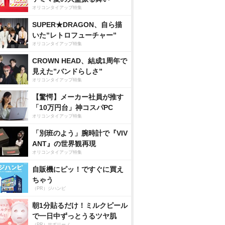
オリコンタイアップ特集
SUPER★DRAGON、自ら描
いた”レトロフューチャー”
オリコンタイアップ特集
CROWN HEAD、結成1周年で
見えた”バンドらしさ”
オリコンタイアップ特集
【驚愕】メーカー社員が推す
「10万円台」神コスパPC
オリコンタイアップ特集
「別班のよう」腕時計で『VIV
ANT』の世界観再現
オリコンタイアップ特集
自販機にピッ！ですぐに買え
ちゃう
（PR）ジハンピ
朝1分貼るだけ！ミルクピール
で一日中ずっとうるツヤ肌
（PR）サボリーノ