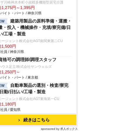
モザ川崎神木本町小規模多機能型居宅介護
1,275円～1,395円
バイト・パート / 神奈川県
建築用製品の原料準備・運搬・
EW
量・投入・機械操作・充填/寮完備/日
い/工場・製造
エージェント株式会社AGT南関東第二CU
1,500円
社員 / 神奈川県
資格可の調理師/調理スタッフ
ハウス足立/株式会社サンウェルズ
1,250円～
バイト・パート / 東京都
自動車製品の選別・検査/寮完
EW
/日勤/日払い/工場・製造
エージェント株式会社AGT東海第一CU
1,180円
社員 / 愛知県
続きはこちら
sponsored by 求人ボックス