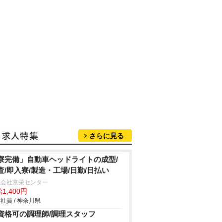
さらに見る
寮完備」自動車ヘッドライトの成型/
査/即入寮/製造・工場/日勤/日払い
式会社京栄センター
1,400円
社員 / 神奈川県
資格可の調理師/調理スタッフ