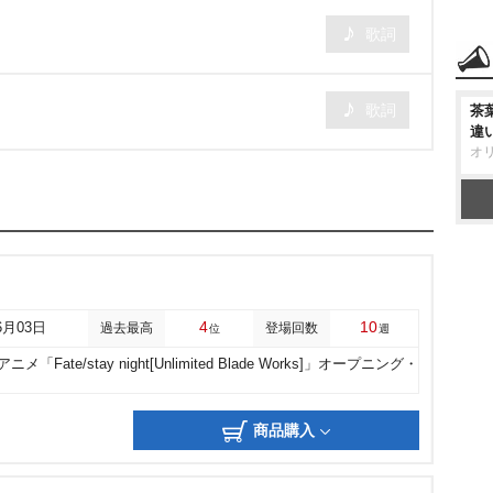
歌詞
歌詞
茶
違
オ
4
10
6月03日
過去最高
登場回数
位
週
ニメ「Fate/stay night[Unlimited Blade Works]」オープニング・
商品購入