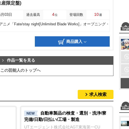
間生産限定盤)
4
10
6月03日
過去最高
登場回数
位
週
ニメ「Fate/stay night[Unlimited Blade Works]」オープニング・
商品購入
作品一覧を見る
この芸能人のトップへ
求人検索
自動車製品の検査・選別・洗浄/寮
NEW
完備/日勤/日払い/工場・製造
UTエージェント株式会社AGT東海第一CU