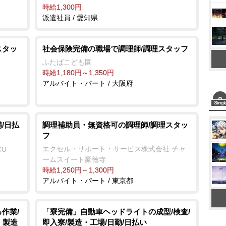
時給1,300円
派遣社員 / 愛知県
スタッ
社会保険完備の職場で調理師/調理スタッフ
ふたばこども園
時給1,180円～1,350円
アルバイト・パート / 大阪府
/日払
調理補助員・無資格可の調理師/調理スタッ
フ
エクセル・サポート・サービス株式会社 チャ
CU
ームスイート豪徳寺
時給1,250円～1,300円
アルバイト・パート / 東京都
作業/
「寮完備」自動車ヘッドライトの成型/検査/
・製造
即入寮/製造・工場/日勤/日払い