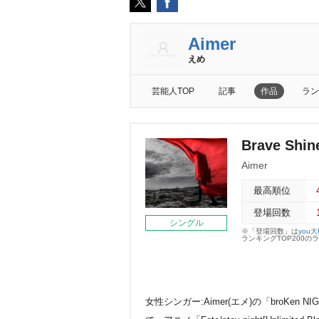
Aimer
えめ
芸能人TOP
記事
作品
ラン
Brave Sh
Aimer
最高順位
登場回数
シングル
※「登場回数」は
you
ランキングTOP200
女性シンガー:Aimer(エメ)の「broKen N