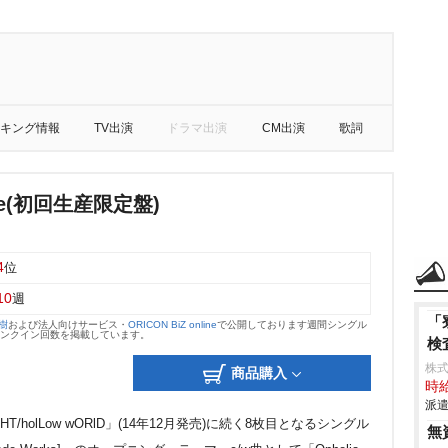
キング情報
TV出演
ドラマ出演
CM出演
歌詞
ine(初回生産限定盤)
4
位
10
週
「
大樹
および法人向けサービス・
ORICON BiZ online
で公開しております週間シングル
のランクイン回数を掲載しています。
検
株
商品購入
時給
派遣
IGHT/holLow wORlD」(14年12月発売)に続く8枚目となるシングル
無