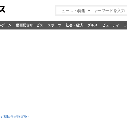
ニュース・特集
&ゲーム
動画配信サービス
スポーツ
社会・経済
グルメ
ビューティ
ラ
hine(初回生産限定盤)