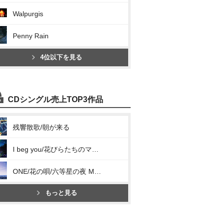
Walpurgis
Penny Rain
4位以下を見る
CDシングル売上TOP3作品
残響散歌/朝が来る
I beg you/花びらたちのマーチ/Sailing
ONE/花の唄/六等星の夜 Magic Blue ver.
もっと見る