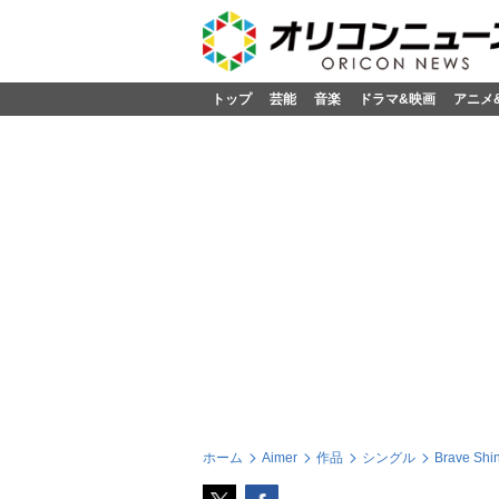
トップ
芸能
音楽
ドラマ&映画
アニメ
ホーム
Aimer
作品
シングル
Brave S