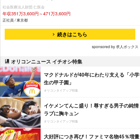
社会医療法人財団 仁医会
年収351万3,600円～471万3,600円
正社員 / 東京都
続きはこちら
sponsored by 求人ボックス
オリコンニュース イチオシ特集
マクドナルドが40年にわたり支える「小学
生の甲子園」
オリコンタイアップ特集
イケメンてんこ盛り！尊すぎる男子の純情
ラブに胸キュン
オリコンタイアップ特集
大好評につき再び！ファミマ名物45％増量