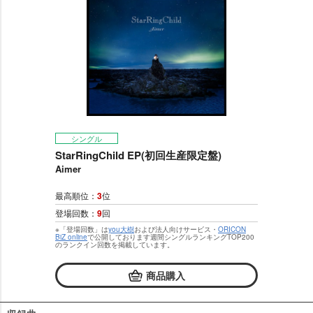
シングル
StarRingChild EP(初回生産限定盤)
Aimer
最高順位：
3
位
登場回数：
9
回
※「登場回数」は
you大樹
および法人向けサービス・
ORICON
BiZ online
で公開しております週間シングルランキングTOP200
のランクイン回数を掲載しています。
商品購入