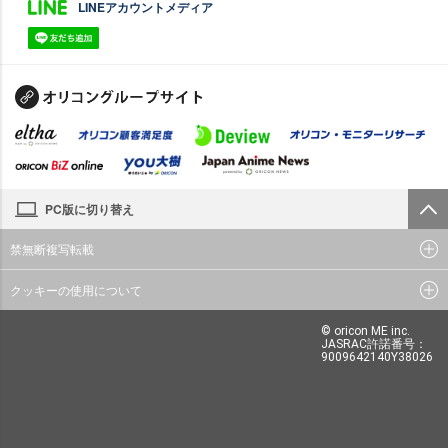
LINEアカウントメディア
PC版に切り替え
禁無断複写転載
クッキーの使用について
© oricon ME inc.
JASRAC許諾番号：
9009642140Y38026