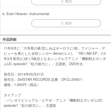
歌詞
6. Even Heaven -instrumental-
歌詞
作品詳細
11年9月に「六等星の夜/悲しみはオーロラに/他」でメジャー・デ
ビューを果たした女性シンガー:Aimer(エメ)。「RE:I AM EP」(13
年3月発売)に続く5枚目となるシングルでアニメ「機動戦士ガンダ
ムUC episode7『虹の彼方に』」主題歌。DVD付き。
発売日：2014年05月21日
発売元：DefSTAR RECORDS 品番：DFCL-2060/1
価格：1,650円（税込）
タイアップ
・バンダイビジュアル・ビデオ・アニメ「機動戦士ガンダムUC
episode7『虹の彼方に』」主題歌