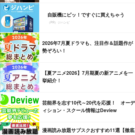
自販機にピッ！ですぐに買えちゃう
（PR）ジハンピ
2026年7月夏ドラマも、注目作＆話題作が
勢ぞろい！
【夏アニメ2026】7月期夏の新アニメを一
挙紹介！
芸能界を志す10代～20代を応援！ オーデ
ィション・スクール情報はDeview
漫画読み放題サブスクおすすめ11選【徹底