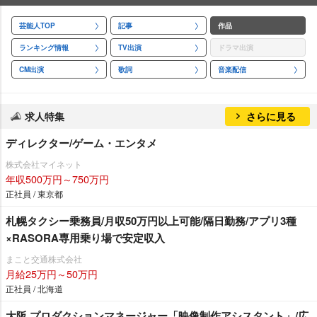
芸能人TOP
記事
作品
ランキング情報
TV出演
ドラマ出演
CM出演
歌詞
音楽配信
求人特集
さらに見る
ディレクター/ゲーム・エンタメ
株式会社マイネット
年収500万円～750万円
正社員 / 東京都
札幌タクシー乗務員/月収50万円以上可能/隔日勤務/アプリ3種
×RASORA専用乗り場で安定収入
まこと交通株式会社
月給25万円～50万円
正社員 / 北海道
大阪 プロダクションマネージャー「映像制作アシスタント」/広