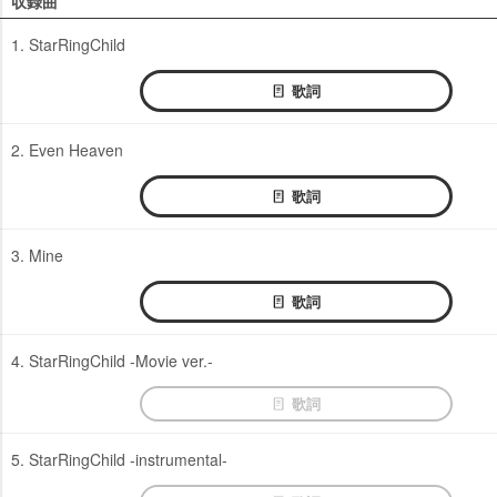
収録曲
1. StarRingChild
歌詞
2. Even Heaven
歌詞
3. Mine
歌詞
4. StarRingChild -Movie ver.-
歌詞
5. StarRingChild -instrumental-