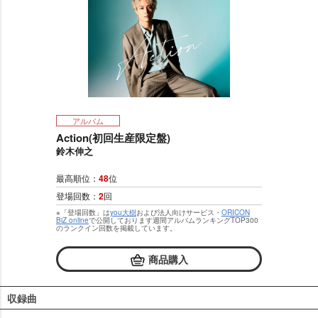
アルバム
Action(初回生産限定盤)
鈴木伸之
最高順位：
48
位
登場回数：
2
回
※「登場回数」は
you大樹
および法人向けサービス・
ORICON
BiZ online
で公開しております週間アルバムランキングTOP300
のランクイン回数を掲載しています。
商品購入
収録曲