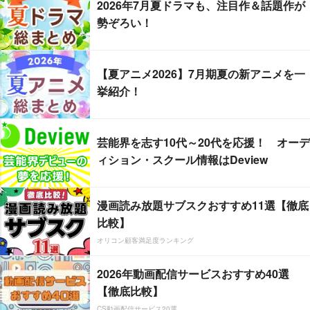
2026年7月夏ドラマも、注目作＆話題作が
勢ぞろい！
【夏アニメ2026】7月期夏の新アニメを一
挙紹介！
芸能界を志す10代～20代を応援！ オーデ
ィション・スクール情報はDeview
漫画読み放題サブスクおすすめ11選【徹底
比較】
オリコン顧客満足度ランキング
2026年動画配信サービスおすすめ40選
【徹底比較】
CS動画配信サービス20選