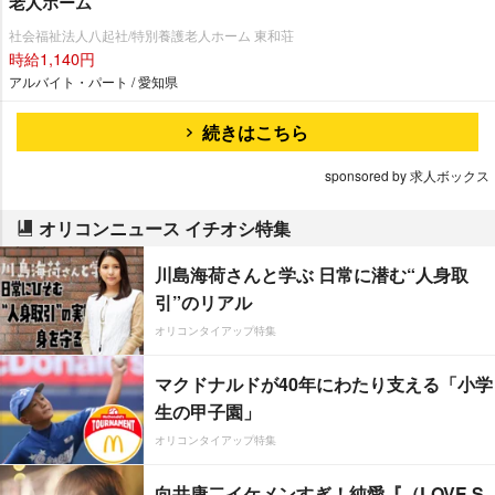
老人ホーム
社会福祉法人八起社/特別養護老人ホーム 東和荘
時給1,140円
アルバイト・パート / 愛知県
続きはこちら
sponsored by 求人ボックス
オリコンニュース イチオシ特集
川島海荷さんと学ぶ 日常に潜む“人身取
引”のリアル
オリコンタイアップ特集
マクドナルドが40年にわたり支える「小学
生の甲子園」
オリコンタイアップ特集
向井康二イケメンすぎ！純愛『（LOVE S