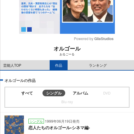
Powered by 
GliaStudios
オルゴール
M
おるごーる
u
t
芸能人TOP
作品
ランキング
e
オルゴールの作品
すべて
シングル
アルバム
DVD
Blu-ray
1999年06月19日発売
シングル
恋人たちのオルゴール-シネマ編-