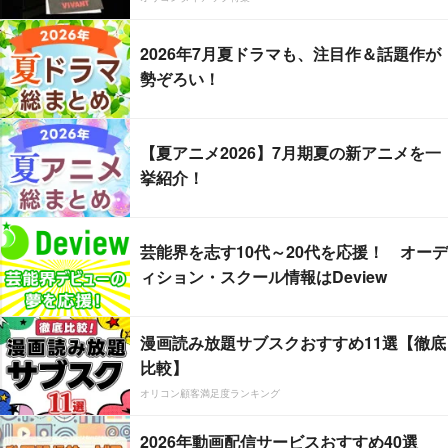
2026年7月夏ドラマも、注目作＆話題作が
勢ぞろい！
【夏アニメ2026】7月期夏の新アニメを一
挙紹介！
芸能界を志す10代～20代を応援！ オーデ
ィション・スクール情報はDeview
漫画読み放題サブスクおすすめ11選【徹底
比較】
オリコン顧客満足度ランキング
2026年動画配信サービスおすすめ40選