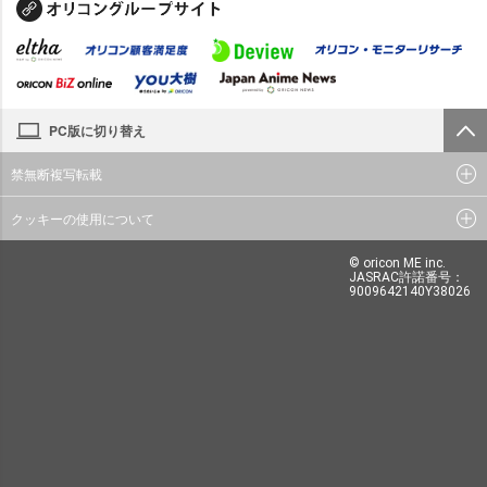
PC版に切り替え
禁無断複写転載
クッキーの使用について
© oricon ME inc.
JASRAC許諾番号：
9009642140Y38026