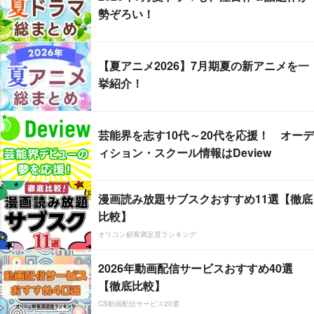
勢ぞろい！
【夏アニメ2026】7月期夏の新アニメを一
挙紹介！
芸能界を志す10代～20代を応援！ オーデ
ィション・スクール情報はDeview
漫画読み放題サブスクおすすめ11選【徹底
比較】
オリコン顧客満足度ランキング
2026年動画配信サービスおすすめ40選
【徹底比較】
CS動画配信サービス20選