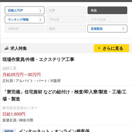
芸能人TOP
記事
作品
ランキング情報
TV出演
ドラマ出演
CM出演
歌詞
音楽配信
求人特集
さらに見る
現場作業員/外構・エクステリア工事
誠輝工業
月給25万円～30万円
正社員 / アルバイト・パート / 大阪府
「寮完備」住宅資材 などの組付け・検査/即入寮/製造・工場/工
場・製造
株式会社京栄センター
日給1,600円
派遣社員 / 神奈川県
インターネット・オンライン接客係
NEW