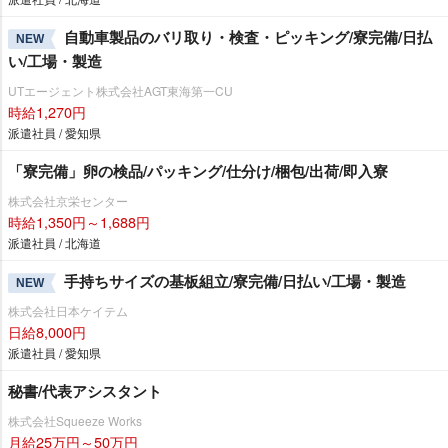
自動車製品のバリ取り・検査・ピッキング/寮完備/日払
NEW
い/工場・製造
UTエージェント株式会社AGT東海第一CU
時給1,270円
派遣社員 / 愛知県
「寮完備」卵の検品/パッキング/仕分け/梱包/出荷/即入寮
株式会社京栄センター
時給1,350円～1,688円
派遣社員 / 北海道
手持ちサイズの基板組立/寮完備/日払い/工場・製造
NEW
株式会社日本ケイテム
日給8,000円
派遣社員 / 愛知県
秘書/代表アシスタント
株式会社Squeeze Works
月給25万円～50万円