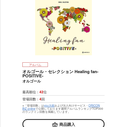
アルバム
オルゴール・セレクション Healing fan-
POSITIVE-
オルゴール
最高順位：
42
位
登場回数：
4
回
※「登場回数」は
you大樹
および法人向けサービス・
ORICON
BiZ online
で公開しております週間アルバムランキングTOP300
のランクイン回数を掲載しています。
商品購入