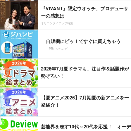
『VIVANT』限定ウオッチ、プロデューサ
ーの感想は
オリコンタイアップ特集
自販機にピッ！ですぐに買えちゃう
（PR）ジハンピ
2026年7月夏ドラマも、注目作＆話題作が
勢ぞろい！
【夏アニメ2026】7月期夏の新アニメを一
挙紹介！
芸能界を志す10代～20代を応援！ オーデ