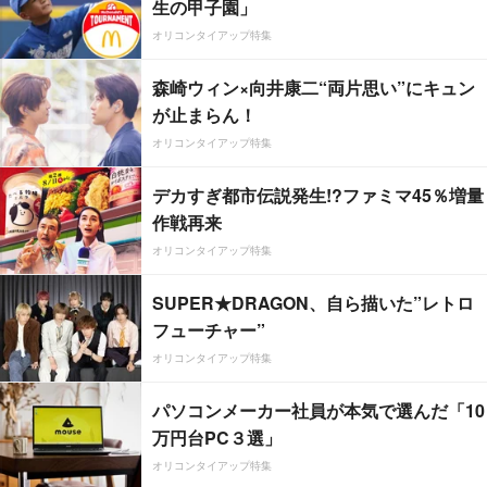
生の甲子園」
オリコンタイアップ特集
森崎ウィン×向井康二“両片思い”にキュン
が止まらん！
オリコンタイアップ特集
デカすぎ都市伝説発生!?ファミマ45％増量
作戦再来
オリコンタイアップ特集
SUPER★DRAGON、自ら描いた”レトロ
フューチャー”
オリコンタイアップ特集
パソコンメーカー社員が本気で選んだ「10
万円台PC３選」
オリコンタイアップ特集