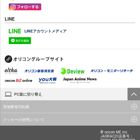
LINE
LINEアカウントメディア
PC版に切り替え
禁無断複写転載
クッキーの使用について
© oricon ME inc.
JASRAC許諾番号：