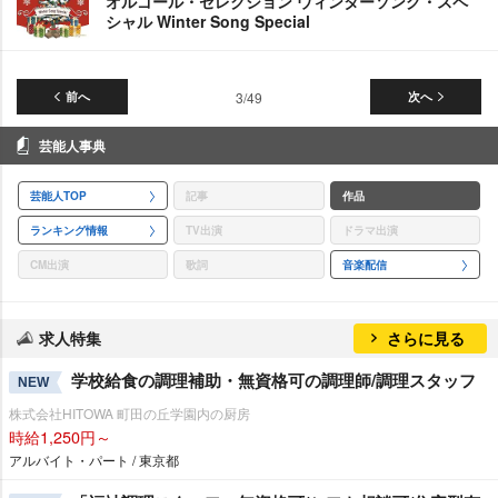
オルゴール・セレクション ウィンターソング・スペ
シャル Winter Song Special
前へ
3/49
次へ
芸能人事典
芸能人TOP
記事
作品
ランキング情報
TV出演
ドラマ出演
CM出演
歌詞
音楽配信
求人特集
さらに見る
学校給食の調理補助・無資格可の調理師/調理スタッフ
NEW
株式会社HITOWA 町田の丘学園内の厨房
時給1,250円～
アルバイト・パート / 東京都