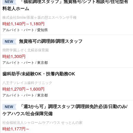
「福祉調理スタッフ」無資格可/シフト相談可/住宅型有
NEW
料老人ホーム
株式会社Smile/茶屋ヶ坂の憩エスペランサ千種
時給1,140円～1,180円
アルバイト・パート / 愛知県
無資格可の調理師/調理スタッフ
NEW
簡野学園ふぞく北糀谷保育園
時給1,300円
アルバイト・パート / 東京都
歯科助手/未経験OK・扶養内勤務OK
八王子ソレイユ歯科クリニック
時給1,270円～1,600円
アルバイト・パート / 東京都
「週3から可」調理スタッフ/調理師免許必須/日勤のみ/
NEW
ケアハウス/社会保障完備
社会福祉法人シャローム/ケアハウス せっとんの家
時給1,177円～