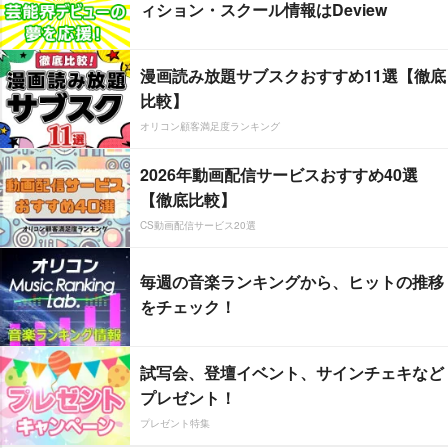
ィション・スクール情報はDeview
漫画読み放題サブスクおすすめ11選【徹底
比較】
オリコン顧客満足度ランキング
2026年動画配信サービスおすすめ40選
【徹底比較】
CS動画配信サービス20選
毎週の音楽ランキングから、ヒットの推移
をチェック！
試写会、登壇イベント、サインチェキなど
プレゼント！
プレゼント特集