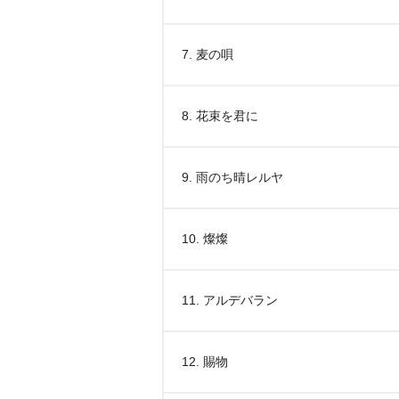
7. 麦の唄
8. 花束を君に
9. 雨のち晴レルヤ
10. 燦燦
11. アルデバラン
12. 賜物