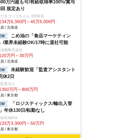
600万円超も可/有給取得率100%/賞与
3回 規定あり
だきコッコちゃん 北8条店
34万6,350円～45万5,000円
員 / 北海道
こめ油の「食品マーケティン
EW
」/業界未経験OK/17時に退社可能
和油脂株式会社
給20万円～30万円
員 / 北海道
未経験歓迎「監査アシスタント
EW
完休2日
生監査法人
350万円～800万円
員 / 東京都
「ロジスティックス/輸出入管
EW
/」年休130日/転勤なし
会社alpha
33万3,300円～50万円
員 / 東京都