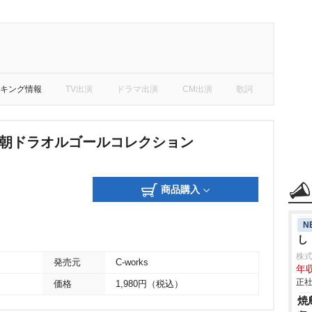
キング情報
TV出演
ドラマ出演
CM出演
歌詞
!朝ドラオルゴールコレクション
商品購入
N
し
株
発売元
C-works
年収
正社
価格
1,980円（税込）
焼