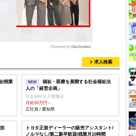
Powered by 
GliaStudios
求人検索
M
u
t
始/残業
福祉・医療を展開する社会福祉法
NEW
人の「経営企画」
e
社会福祉法人愛燦会
月給30万円～
正社員 / 愛知県
担
トヨタ正規ディーラーの販売アシスタント/
ノルマなし/第二新卒歓迎/残業月10時間