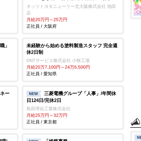
ネッツトヨタニューリー北大阪株式会社 池田
店
月給20万円～25万円
正社員 / 大阪府
職」
未経験から始める塗料製造スタッフ 完全週
休2日制
DNTサービス株式会社 小牧工場
月給20万7,100円～24万6,500円
正社員 / 愛知県
ネー
三菱電機グループ「人事」/年間休
NEW
日124日/完休2日
島田理化工業株式会社
月給25万円～32万円
正社員 / 東京都
N