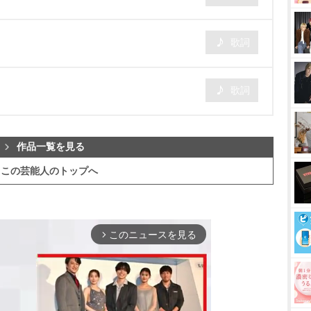
歌詞
歌詞
作品一覧を見る
この芸能人のトップへ
このニュースを見る
arrow_forward_ios