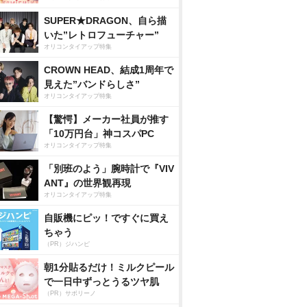
SUPER★DRAGON、自ら描
いた”レトロフューチャー”
オリコンタイアップ特集
CROWN HEAD、結成1周年で
見えた”バンドらしさ”
オリコンタイアップ特集
【驚愕】メーカー社員が推す
「10万円台」神コスパPC
オリコンタイアップ特集
「別班のよう」腕時計で『VIV
ANT』の世界観再現
オリコンタイアップ特集
自販機にピッ！ですぐに買え
ちゃう
（PR）ジハンピ
朝1分貼るだけ！ミルクピール
で一日中ずっとうるツヤ肌
（PR）サボリーノ