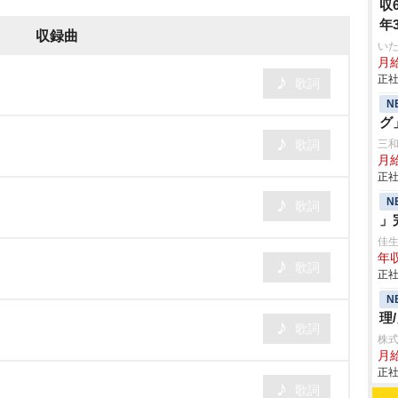
収
年
収録曲
いた
月給
正社
歌詞
N
グ
歌詞
三
月
正社
N
歌詞
」
佳
年収
歌詞
正社
N
理
歌詞
株式
月給
正社
歌詞