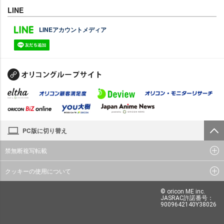
LINE
LINEアカウントメディア
PC版に切り替え
禁無断複写転載
クッキーの使用について
© oricon ME inc.
JASRAC許諾番号：
9009642140Y38026