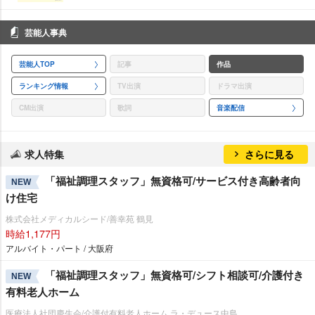
芸能人事典
芸能人TOP
記事
作品
ランキング情報
TV出演
ドラマ出演
CM出演
歌詞
音楽配信
求人特集
さらに見る
「福祉調理スタッフ」無資格可/サービス付き高齢者向
NEW
け住宅
株式会社メディカルシード/善幸苑 鶴見
時給1,177円
アルバイト・パート / 大阪府
「福祉調理スタッフ」無資格可/シフト相談可/介護付き
NEW
有料老人ホーム
医療法人社団慶生会/介護付有料老人ホーム ラ・デュース中島