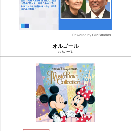
Powered by 
GliaStudios
オルゴール
M
おるごーる
u
t
e