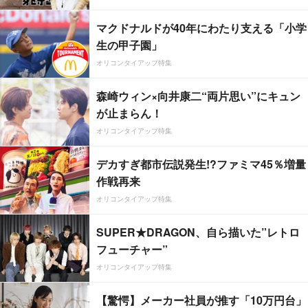
マクドナルドが40年にわたり支える「小学
生の甲子園」
オリコンタイアップ特集
森崎ウィン×向井康二“両片思い”にキュン
が止まらん！
オリコンタイアップ特集
デカすぎ都市伝説発生!?ファミマ45％増量
作戦再来
オリコンタイアップ特集
SUPER★DRAGON、自ら描いた”レトロ
フューチャー”
オリコンタイアップ特集
【驚愕】メーカー社員が推す「10万円台」