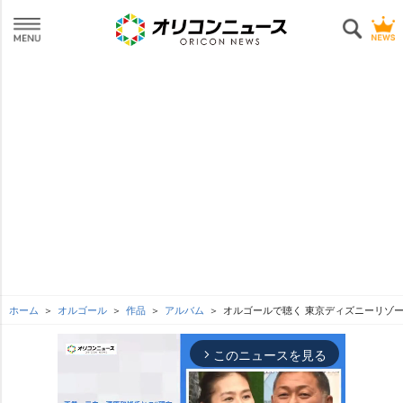
ホーム
オルゴール
作品
アルバム
オルゴールで聴く 東京ディズニーリゾート
このニュースを見る
arrow_forward_ios