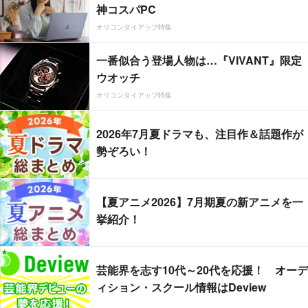
神コスパPC
オリコンタイアップ特集
一番似合う登場人物は…『VIVANT』限定
ウオッチ
オリコンタイアップ特集
2026年7月夏ドラマも、注目作＆話題作が
勢ぞろい！
【夏アニメ2026】7月期夏の新アニメを一
挙紹介！
芸能界を志す10代～20代を応援！ オーデ
ィション・スクール情報はDeview