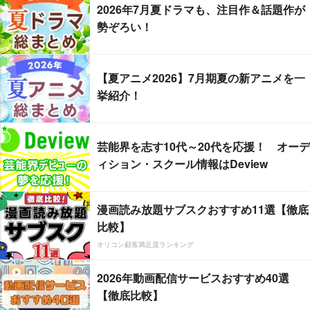
2026年7月夏ドラマも、注目作＆話題作が
勢ぞろい！
【夏アニメ2026】7月期夏の新アニメを一
挙紹介！
芸能界を志す10代～20代を応援！ オーデ
ィション・スクール情報はDeview
漫画読み放題サブスクおすすめ11選【徹底
比較】
オリコン顧客満足度ランキング
2026年動画配信サービスおすすめ40選
【徹底比較】