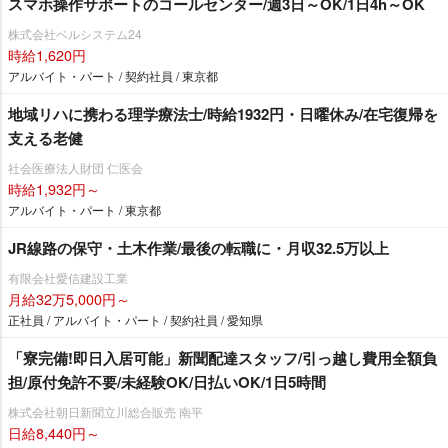
スマホ操作サポートのコールセンター/週3日～OK/1日4h～OK
株式会社ベルシステム24
時給1,620円
アルバイト・パート / 契約社員 / 東京都
地域リハに携わる理学療法士/時給1932円・日曜休み/在宅復帰を
支える老健
社会医療法人財団 仁医会
時給1,932円～
アルバイト・パート / 東京都
JR線路の保守・土木作業/最後の転職に・月収32.5万以上
有限会社愛信建設工業
月給32万5,000円～
正社員 / アルバイト・パート / 契約社員 / 愛知県
「寮完備!即日入居可能」新聞配達スタッフ/引っ越し費用全額負
担/原付免許不要/未経験OK/日払いOK/1日5時間
株式会社朝日新聞立川総合販売 南平
日給8,440円～