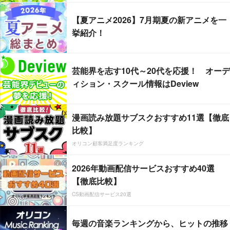
【夏アニメ2026】7月期夏の新アニメを一
挙紹介！
芸能界を志す10代～20代を応援！ オーデ
ィション・スクール情報はDeview
漫画読み放題サブスクおすすめ11選【徹底
比較】
オリコン顧客満足度ランキング
2026年動画配信サービスおすすめ40選
【徹底比較】
CS動画配信サービス20選
毎週の音楽ランキングから、ヒットの推移