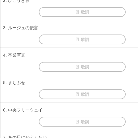
2. ひこうき雲
歌詞
3. ルージュの伝言
歌詞
4. 卒業写真
歌詞
5. まちぶせ
歌詞
6. 中央フリーウェイ
歌詞
7. あの日にかえりたい