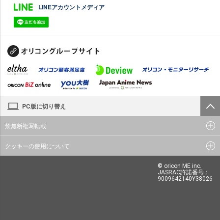
LINEアカウントメディア
PC版に切り替え
禁無断複写転載
クッキーの使用について
© oricon ME inc.
JASRAC許諾番号：
9009642140Y38026