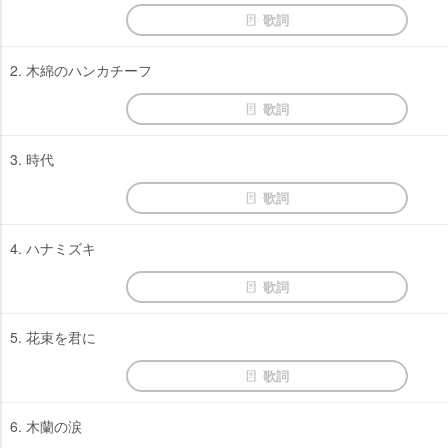
歌詞
2. 木綿のハンカチーフ
歌詞
3. 時代
歌詞
4. ハナミズキ
歌詞
5. 花束を君に
歌詞
6. 木蘭の涙