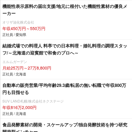
機能性表示原料の届出支援/地元に根付いた機能性素材の優良メ
ーカー
オリザ油化株式会社
年収450万円～550万円
正社員 / 愛知県
結婚式場での料理人 料亭での日本料理・婚礼料理の調理スタッ
フ/～北海道の迎賓館で和食のプロへ～
エルムガーデン
月給25万円～27万8,800円
正社員 / 北海道
自動車の販売営業/平均年齢29.3歳/転居の無い転職で年収800万
円も目指せる
SUV LAND札幌/株式会社ネクステージ
年収816万2,000円
正社員 / 北海道
食品発酵素材の開発・スケールアップ/独自発酵技術を持つ研究
開発型ベンチャー