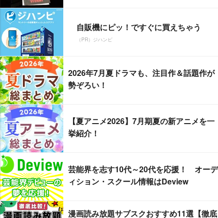
自販機にピッ！ですぐに買えちゃう
（PR）ジハンピ
2026年7月夏ドラマも、注目作＆話題作が
勢ぞろい！
【夏アニメ2026】7月期夏の新アニメを一
挙紹介！
芸能界を志す10代～20代を応援！ オーデ
ィション・スクール情報はDeview
漫画読み放題サブスクおすすめ11選【徹底