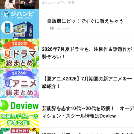
オリコンタイアップ特集
自販機にピッ！ですぐに買えちゃう
（PR）ジハンピ
2026年7月夏ドラマも、注目作＆話題作が
勢ぞろい！
【夏アニメ2026】7月期夏の新アニメを一
挙紹介！
芸能界を志す10代～20代を応援！ オーデ
ィション・スクール情報はDeview