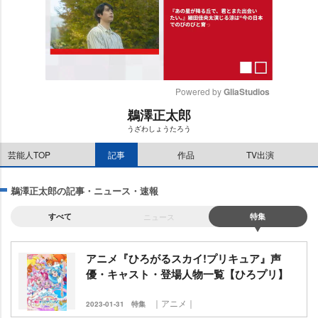
Powered by 
GliaStudios
鵜澤正太郎
M
うざわしょうたろう
u
t
芸能人TOP
記事
作品
TV出演
e
鵜澤正太郎の記事・ニュース・速報
すべて
ニュース
特集
アニメ『ひろがるスカイ!プリキュア』声
優・キャスト・登場人物一覧【ひろプリ】
｜アニメ｜
2023-01-31
特集