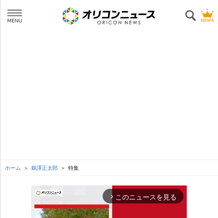
ホーム
鵜澤正太郎
特集
このニュースを見る
arrow_forward_ios