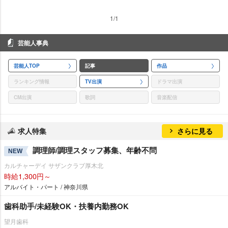
1/1
芸能人事典
芸能人TOP
記事
作品
ランキング情報
TV出演
ドラマ出演
CM出演
歌詞
音楽配信
求人特集
さらに見る
調理師/調理スタッフ募集、年齢不問
NEW
カルチャーデイ サザンクラブ厚木北
時給1,300円～
アルバイト・パート / 神奈川県
歯科助手/未経験OK・扶養内勤務OK
望月歯科