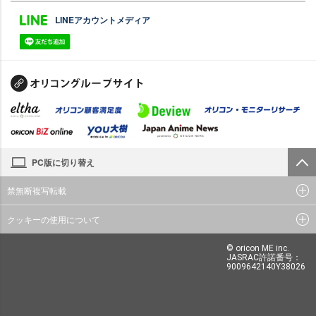
LINEアカウントメディア
PC版に切り替え
禁無断複写転載
クッキーの使用について
© oricon ME inc.
JASRAC許諾番号：
9009642140Y38026