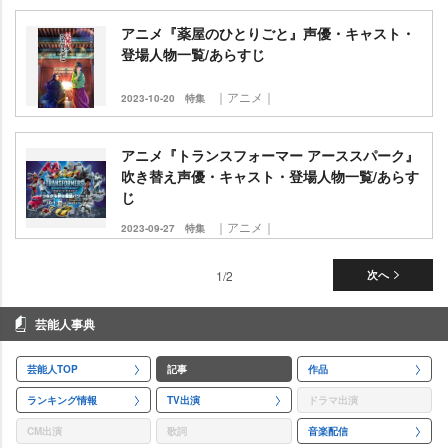
アニメ『薬屋のひとりごと』声優・キャスト・
登場人物一覧/あらすじ
｜アニメ｜
2023-10-20
特集
アニメ『トランスフォーマー アーススパーク』
吹き替え声優・キャスト・登場人物一覧/あらす
じ
｜アニメ｜
2023-09-27
特集
1/2
次へ
芸能人事典
芸能人TOP
記事
作品
ランキング情報
TV出演
ドラマ出演
CM出演
歌詞
音楽配信