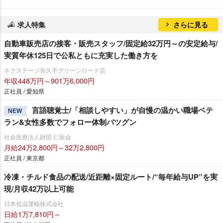
求人特集
さらに見る
自動車販売店の接客・販売スタッフ/固定給32万円～の安定給与/
実質年休125日で公私ともに充実した働き方を
ネクステージ⾧久手グリーンロード店
年収448万円～901万6,000円
正社員 / 愛知県
言語聴覚士/「相談しやすい」が自慢の温かい職場ベテ
NEW
ラン&女性多数でフォロー体制バツグン
社会医療法人財団 仁医会
月給24万2,800円～32万2,800円
正社員 / 東京都
冷凍・チルド食品の配送/近距離×固定ルート/“毎年給与UP”を実
現/月収42万以上可能
日本低温運輸株式会社
日給1万7,810円～