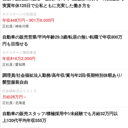
実質年休125日で公私ともに充実した働き方を
ネクステージ小田原店
年収448万円～901万6,000円
正社員 / 神奈川県
自動車の販売営業/平均年齢29.3歳/転居の無い転職で年収800万
円も目指せる
ネクステージ豊田東店
年収816万2,000円
正社員 / 愛知県
調理員/社会福祉法人勤務/高年収/賞与年2回/長期特別休暇あり/
髪型服装自由
社会福祉法人とらくろ
月給28万円～
正社員 / 北海道
自動車の販売スタッフ/積極採用中!/未経験でも月給32万円以
上!/20代平均年収555万