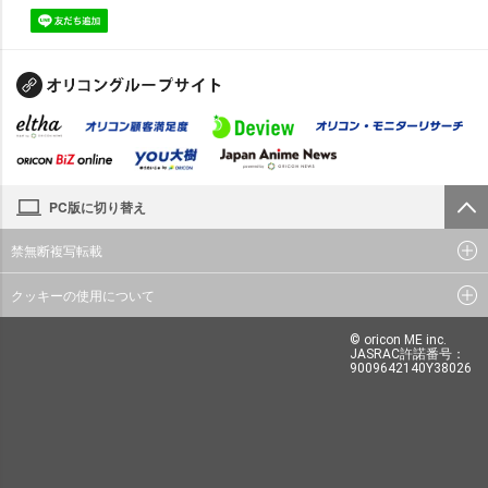
PC版に切り替え
禁無断複写転載
クッキーの使用について
© oricon ME inc.
JASRAC許諾番号：
9009642140Y38026