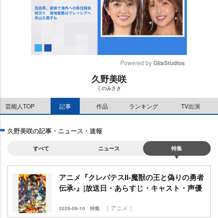
Powered by 
GliaStudios
久野美咲
M
くのみさき
u
t
芸能人TOP
記事
作品
ランキング
TV出演
e
久野美咲の記事・ニュース・速報
すべて
ニュース
特集
アニメ『クレバテスII-魔獣の王と偽りの勇者
伝承-』|放送日・あらすじ・キャスト・声優
｜アニメ｜
2026-06-10
特集