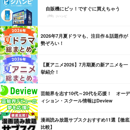
自販機にピッ！ですぐに買えちゃう
（PR）ジハンピ
2026年7月夏ドラマも、注目作＆話題作が
勢ぞろい！
【夏アニメ2026】7月期夏の新アニメを一
挙紹介！
芸能界を志す10代～20代を応援！ オーデ
ィション・スクール情報はDeview
漫画読み放題サブスクおすすめ11選【徹底
比較】