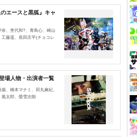
人のエースと黒狐』キャ
夢奈、杢代和?、青島心、崎山
工藤遥、長田庄平(チョコレ
ト・登場人物・出演者一覧
葵揚、橋本マナミ、田丸麻紀、
士、風太郎、螢雪次朗