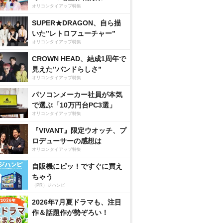
オリコンタイアップ特集
SUPER★DRAGON、自ら描
いた”レトロフューチャー”
オリコンタイアップ特集
CROWN HEAD、結成1周年で
見えた”バンドらしさ”
オリコンタイアップ特集
パソコンメーカー社員が本気
で選ぶ「10万円台PC3選」
オリコンタイアップ特集
『VIVANT』限定ウオッチ、プ
ロデューサーの感想は
オリコンタイアップ特集
自販機にピッ！ですぐに買え
ちゃう
（PR）ジハンピ
2026年7月夏ドラマも、注目
作＆話題作が勢ぞろい！