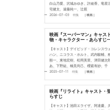
白山乃愛、沢城みゆき、許綾香、竜星
宅健太、遠藤純一、辻親
2026-07-03
特集
｜映画｜
映画『スーパーマン』キャス
物・キャラクター・あらすじ
【キャスト】デイビッド・コレンスウ
ハン、ニコラス・ホルト、武内駿輔、
順一、東地宏樹、松岡美里、津田健次
あ、下野紘、楠見尚己、櫻庭有紗、千
2025-07-11
特集
｜映画｜
映画『リライト』キャスト・登
らすじ
【キャスト】池田エライザ、阿達慶、