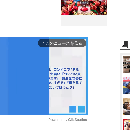
このニュースを見る
arrow_forward_ios
Powered by 
GliaStudios