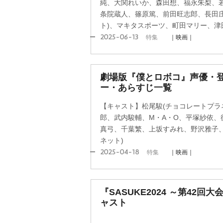
純、大関れいか、森田想、福永朱梨、
条院蔵人、篠原篤、前田旺志郎、長田庄
ト)、マキタスポーツ、町田マリー、津
2025-06-13
特集
｜映画｜
劇場版『僕とロボコ』声優・
ー・あらすじ一覧
【キャスト】松尾駿(チョコレートプラ
郎、武内駿輔、M・A・O、平塚紗依、
真弓、千葉繁、上坂すみれ、野沢雅子、
ネット)
2025-04-18
特集
｜映画｜
『SASUKE2024 ～第42
ャスト