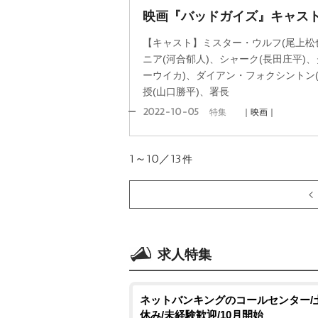
映画『バッドガイズ』キャス
【キャスト】ミスター・ウルフ(尾上松也
ニア(河合郁人)、シャーク(長田庄平)
ーウイカ)、ダイアン・フォクシントン
授(山口勝平)、署長
2022-10-05
特集
｜映画｜
1～10／13
件
求人特集
ネットバンキングのコールセンター/
休み/未経験歓迎/10月開始