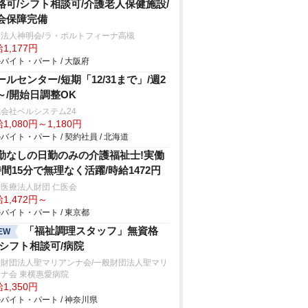
格可/シフト相談可/介護老人保健施設/
会保障完備
療法人神明会/ラ・ポルトフィーナ高槻
1,177円
バイト・パート / 大阪府
ールセンター/短期「12/31まで」/週2
～/開始日調整OK
会社ベルシステム24
1,080円～1,180円
バイト・パート / 契約社員 / 北海道
勤なしの日勤のみの介護福祉士!実働
時間15分で無理なく活躍/時給1472円
医療法人財団 仁医会
1,472円～
バイト・パート / 東京都
「福祉調理スタッフ」無資格
EW
/シフト相談可/病院
般財団法人聖マリアンナ会/一般財団法人聖マリ
ナ会 東横惠愛病院
1,350円
バイト・パート / 神奈川県