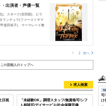
ト・出演者・声優一覧
)、スネーク(安田顕)、ピラ
、タランチュラ(ファーストサマ
(甲斐田裕子)、マーマレード教
1
2
次へ
この芸能人のトップへ
求人検索
N
可
土日祝
「未経験OK」調理スタッフ/無資格可/シフ
け
ト相談可/デイサービス/社会保障完備