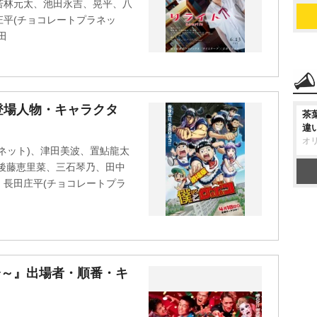
若林元太、池田永吉、晃平、八
平(チョコレートプラネッ
田
登場人物・キャラクタ
茶
違
オ
ネット)、津田美波、置鮎龍太
後藤恵里菜、三石琴乃、田中
長田庄平(チョコレートプラ
回大会～』出場者・順番・キ