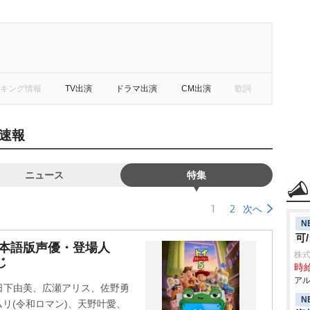
キング情報
TV出演
ドラマ出演
CM出演
歌詞
速報
ニュース
特集
1
2
次へ
N
可
日本語版声優・登場人
株式
じ
時給
アル
日下由美、広瀬アリス、佐野勇
N
ケムリ(令和ロマン)、天野叶愛、