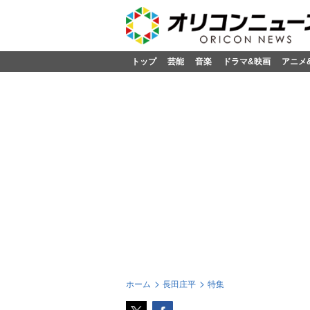
トップ
芸能
音楽
ドラマ&映画
アニメ
ホーム
長田庄平
特集