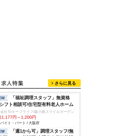
さらに見る
「福祉調理スタッフ」無資格
EW
/シフト相談可/住宅型有料老人ホーム
会社Toキープライフ/森小路スマイルガーデン
1,177円～1,200円
バイト・パート / 大阪府
「週1から可」調理スタッフ/無
EW