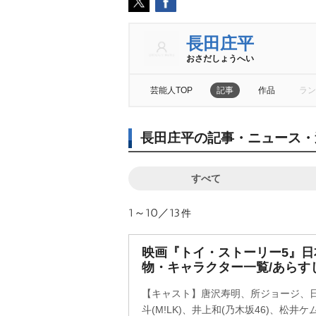
長田庄平
おさだしょうへい
芸能人TOP
記事
作品
ラン
長田庄平の記事・ニュース・
すべて
1～10／13
件
映画『トイ・ストーリー5』
物・キャラクター一覧/あらす
【キャスト】唐沢寿明、所ジョージ、
斗(M!LK)、井上和(乃木坂46)、松井