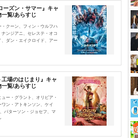
M
ローズン・サマー』キャ
一覧/あらすじ
u
t
ー・クーン、フィン・ウルフハ
e
・ナンジアニ、セレステ・オコ
イ、ダン・エイクロイド、アー
ト工場のはじまり』キャ
一覧/あらすじ
ヒュー・グラント、オリビア・
ーワン・アトキンソン、ケイ
ー、パターソン・ジョセフ、マ
ン