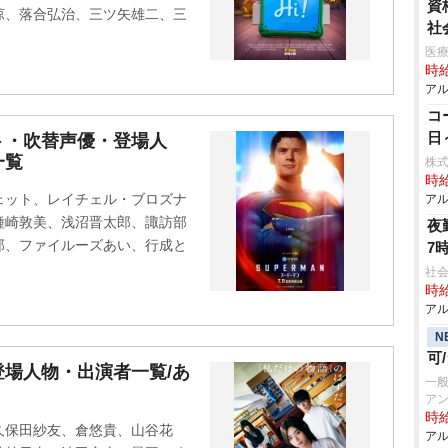
資
涼、落合弘治、三ツ矢雄二、三
社
医
時給
アル
コ
日
ト・吹替声優・登場人
一覧
株式
時給
ェット、レイチェル・ブロズナ
アル
種崎敦美、浅沼晋太郎、諏訪部
夜
郎、ファイルーズあい、行成と
7
社会
時給
アル
N
可
場人物・出演者一覧/あ
一
アン
時給
久保田紗友、倉悠貴、山谷花
アル