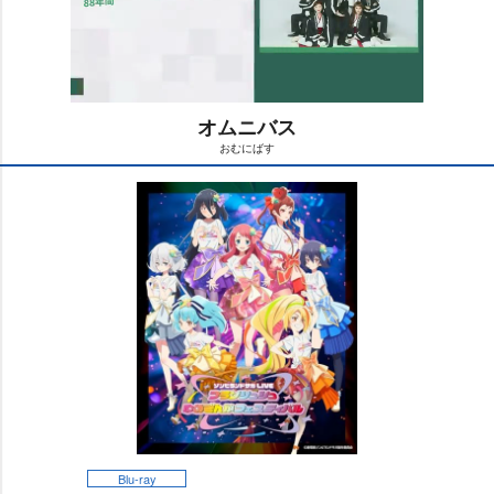
オムニバス
おむにばす
M
u
t
e
Blu-ray