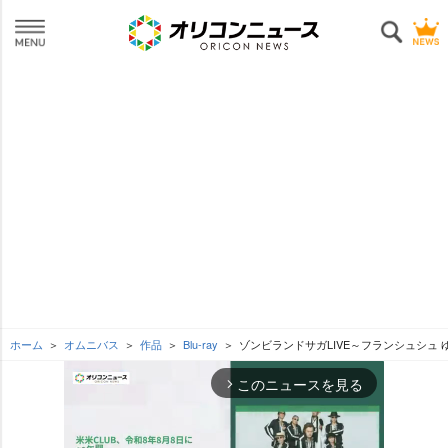
ホーム
オムニバス
作品
Blu-ray
ゾンビランドサガLIVE～フランシュシュ ゆ
このニュースを見る
arrow_forward_ios