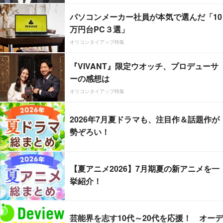
パソコンメーカー社員が本気で選んだ「10
万円台PC３選」
オリコンタイアップ特集
『VIVANT』限定ウオッチ、プロデューサ
ーの感想は
オリコンタイアップ特集
2026年7月夏ドラマも、注目作＆話題作が
勢ぞろい！
【夏アニメ2026】7月期夏の新アニメを一
挙紹介！
芸能界を志す10代～20代を応援！ オーデ