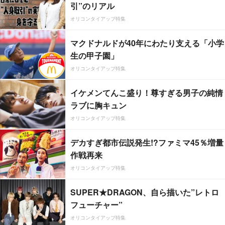
引”のリアル
オリコンタイアップ特集
マクドナルドが40年にわたり支える「小学
生の甲子園」
オリコンタイアップ特集
イケメンてんこ盛り！尊すぎる男子の純情
ラブに胸キュン
オリコンタイアップ特集
デカすぎ都市伝説発生!?ファミマ45％増量
作戦再来
オリコンタイアップ特集
SUPER★DRAGON、自ら描いた”レトロ
フューチャー”
オリコンタイアップ特集