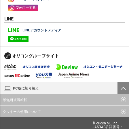
LINE
LINEアカウントメディア
PC版に切り替え
禁無断複写転載
クッキーの使用について
© oricon ME inc.
JASRAC許諾番号：