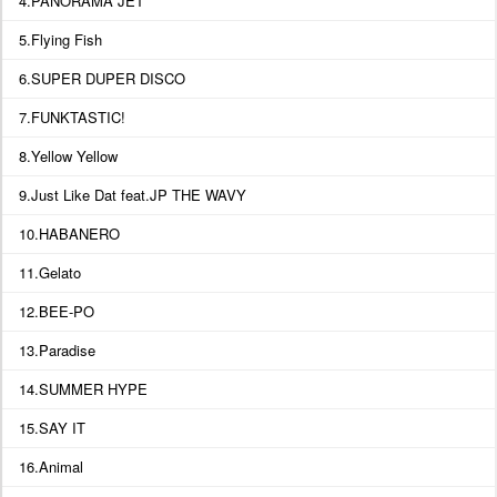
4.PANORAMA JET
5.Flying Fish
6.SUPER DUPER DISCO
7.FUNKTASTIC!
8.Yellow Yellow
9.Just Like Dat feat.JP THE WAVY
10.HABANERO
11.Gelato
12.BEE-PO
13.Paradise
14.SUMMER HYPE
15.SAY IT
16.Animal