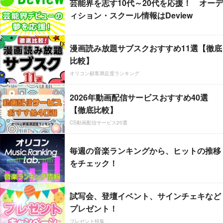
芸能界を志す10代～20代を応援！ オーデ
ィション・スクール情報はDeview
漫画読み放題サブスクおすすめ11選【徹底
比較】
オリコン顧客満足度ランキング
2026年動画配信サービスおすすめ40選
【徹底比較】
CS動画配信サービス20選
毎週の音楽ランキングから、ヒットの推移
をチェック！
試写会、登壇イベント、サインチェキなど
プレゼント！
プレゼント特集