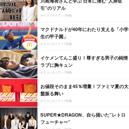
川島海荷さんと学ぶ 日常に潜む“人身取
引”のリアル
オリコンタイアップ特集
マクドナルドが40年にわたり支える「小学
生の甲子園」
オリコンタイアップ特集
イケメンてんこ盛り！尊すぎる男子の純情
ラブに胸キュン
オリコンタイアップ特集
お値段そのまま45％増量！ファミマ夏の大
盤振る舞い
オリコンタイアップ特集
SUPER★DRAGON、自ら描いた”レトロ
フューチャー”