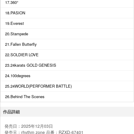
17.360°
18.PASION
19.Everest
20.Stampede
21.Fallen Butterfly
22.SOLDIER LOVE
23.24karats GOLD GENESIS
24.100degrees
25.24WORLD(PERFORMER BATTLE)
26.Behind The Scenes
作品詳細
発売日：2025年12月03日
発売元：rhythm zone 品番：RZXD-67401