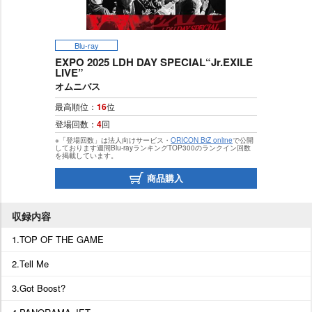
Blu-ray
EXPO 2025 LDH DAY SPECIAL“Jr.EXILE
LIVE”
オムニバス
最高順位：
16
位
登場回数：
4
回
※「登場回数」は法人向けサービス・
ORICON BiZ online
で公開
しております週間Blu-rayランキングTOP300のランクイン回数
を掲載しています。
商品購入
収録内容
1.TOP OF THE GAME
2.Tell Me
3.Got Boost?