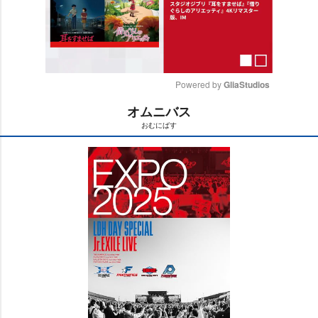
Powered by 
GliaStudios
オムニバス
M
おむにばす
u
t
e