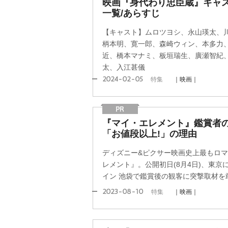
映画『身代わり忠臣蔵』キャ
一覧/あらすじ
【キャスト】ムロツヨシ、永山瑛太、
柄本明、寛一郎、森崎ウィン、本多力
近、橋本マナミ、板垣瑞生、廣瀬智紀
太、入江甚儀
2024-02-05
特集
｜映画｜
『マイ・エレメント』鑑賞者
「お値段以上!」の理由
ディズニー&ピクサー映画史上最もロ
レメント』。公開初日(8月4日)、東
イン 池袋で鑑賞後の観客に突撃取材を
2023-08-10
特集
｜映画｜