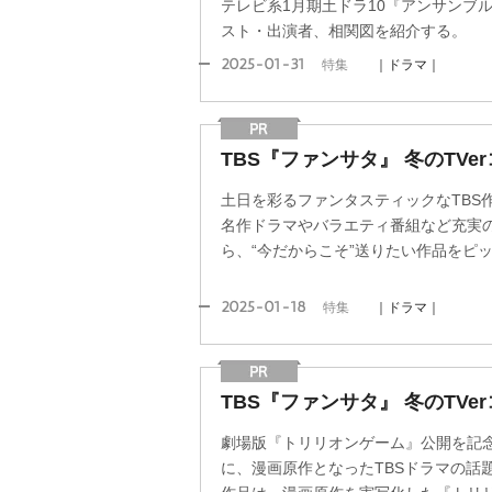
テレビ系1月期土ドラ10『アンサンブル』
スト・出演者、相関図を紹介する。
2025-01-31
特集
｜ドラマ｜
TBS『ファンサタ』 冬のTVe
土日を彩るファンタスティックなTBS
名作ドラマやバラエティ番組など充実
ら、“今だからこそ”送りたい作品をピ
2025-01-18
特集
｜ドラマ｜
TBS『ファンサタ』 冬のTVe
劇場版『トリリオンゲーム』公開を記念
に、漫画原作となったTBSドラマの話