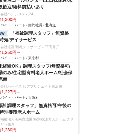
販受注コールセンター/土日祝休み/未
験歓迎/給料前払いあり
会社ベルシステム24
1,300円
バイト・パート / 契約社員 / 北海道
「福祉調理スタッフ」無資格
EW
/時短/デイサービス
会社達富/鶴亀デイサービス 下高井戸
1,250円～
バイト・パート / 東京都
未経験OK」調理スタッフ/無資格可/
勤のみ/住宅型有料老人ホーム/社会保
完備
式会社ハーベスト/アプリシェイト東淀川
1,227円～
バイト・パート / 大阪府
福祉調理スタッフ」無資格可/午後の
/特別養護老人ホーム
福祉法人湘南育成園/特別養護老人ホーム ささ
んどう鎌倉
1,230円