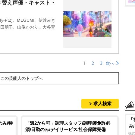
き替え声優・キャスト・
-Ft2)、MEGUMI、伊達みき
塩田朋子、山像かおり、大谷育
1
2
3
次へ
この芸能人のトップへ
求人検索
「
のみ/特
「週2から可」調理スタッフ/調理師免許必
み
須/日勤のみ/デイサービス/社会保障完備
株