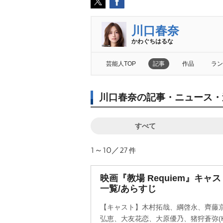
川口春奈
かわぐちはるな
芸能人TOP
記事
作品
ラン
川口春奈の記事・ニュース・
すべて
1～10／27
件
映画『教場 Requiem』キ
一覧/あらすじ
【キャスト】木村拓哉、綱啓永、齊藤
弘恵、大友花恋、大原優乃、猪狩蒼弥(KE