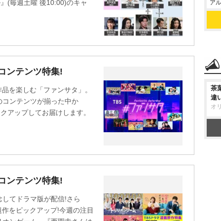
(毎週土曜 後10:00)のキャ
アル
rコンテンツ特集!
茶
作品を楽しむ「ファンサタ」。
違
のコンテンツが揃った中か
オ
ックアップしてお届けします。
rコンテンツ特集!
してドラマ版が配信!さら
題作をピックアップ!今週の注目