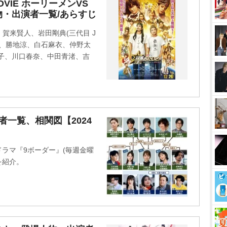
M
VIE ホーリーメンVS
・出演者一覧/あらすじ
u
t
賀来賢人、岩田剛典(三代目 J
e
TRIBE)、勝地涼、白石麻衣、仲野太
子、川口春奈、中田青渚、吉
一覧、相関図【2024
ドラマ『9ボーダー』(毎週金曜
を紹介。