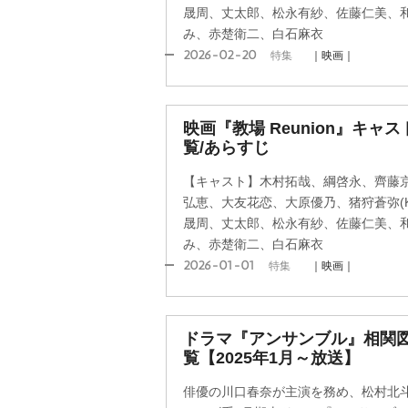
晟周、丈太郎、松永有紗、佐藤仁美、
み、赤楚衛二、白石麻衣
2026-02-20
特集
｜映画｜
映画『教場 Reunion』キ
覧/あらすじ
【キャスト】木村拓哉、綱啓永、齊藤
弘恵、大友花恋、大原優乃、猪狩蒼弥(KE
晟周、丈太郎、松永有紗、佐藤仁美、
み、赤楚衛二、白石麻衣
2026-01-01
特集
｜映画｜
ドラマ『アンサンブル』相関
覧【2025年1月～放送】
俳優の川口春奈が主演を務め、松村北斗(S