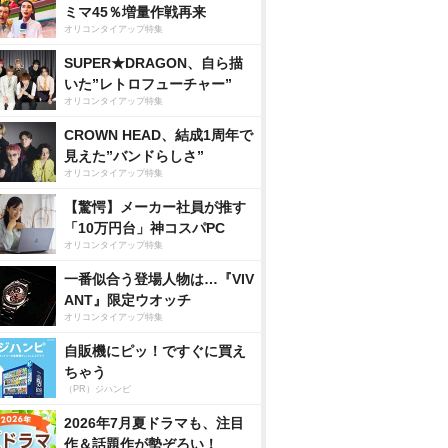
ミマ45％増量作戦再来
オリコンタイアップ特集
SUPER★DRAGON、自ら描
いた”レトロフューチャー”
オリコンタイアップ特集
CROWN HEAD、結成1周年で
見えた”バンドらしさ”
オリコンタイアップ特集
【驚愕】メーカー社員が推す
「10万円台」神コスパPC
オリコンタイアップ特集
一番似合う登場人物は…『VIV
ANT』限定ウオッチ
オリコンタイアップ特集
自販機にピッ！ですぐに買え
ちゃう
（PR）ジハンピ
2026年7月夏ドラマも、注目
作＆話題作が勢ぞろい！