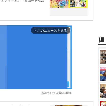
リオンゲーム』『西園寺さんは
このニュースを見る
arrow_forward_ios
Powered by 
GliaStudios