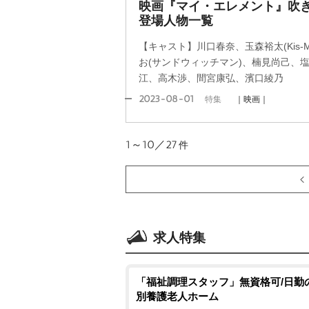
映画『マイ・エレメント』吹
登場人物一覧
【キャスト】川口春奈、玉森裕太(Kis-My
お(サンドウィッチマン)、楠見尚己、
江、高木渉、間宮康弘、濱口綾乃
2023-08-01
特集
｜映画｜
1～10／27
件
求人特集
「福祉調理スタッフ」無資格可/日勤
別養護老人ホーム