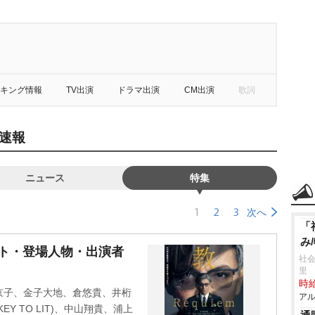
キング情報
TV出演
ドラマ出演
CM出演
歌詞
速報
ニュース
特集
1
2
3
次へ
「
み
ャスト・登場人物・出演者
社会
里
時給
京子、金子大地、倉悠貴、井桁
アル
Y TO LIT)、中山翔貴、浦上