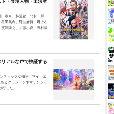
スト・登場人物・出演者
川口春奈、林遣都、北村一輝、
、星田英利、野波麻帆、尾上右
、濱津隆之、加藤小夏、野村康
のリアルな声で検証する
マンティックな物語『マイ・エ
京にあるグランドシネマサンシャ
敢行した。