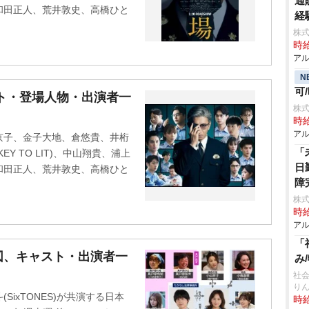
通
和田正人、荒井敦史、高橋ひと
経
株式
時給
アル
N
可
ャスト・登場人物・出演者一
株式
時給
アル
京子、金子大地、倉悠貴、井桁
「
Y TO LIT)、中山翔貴、浦上
日
和田正人、荒井敦史、高橋ひと
障
株
時給
アル
「
図、キャスト・出演者一
み
社会
り
ixTONES)が共演する日本
時給