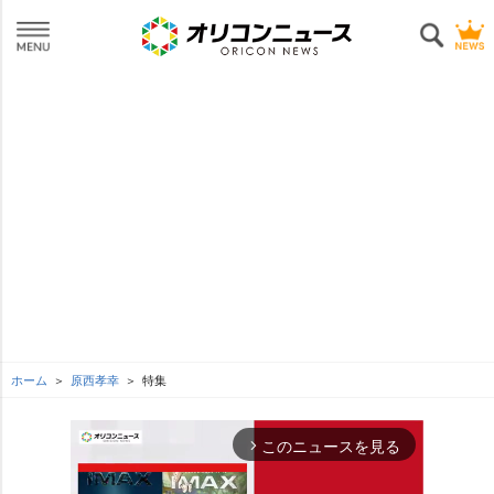
ホーム
原西孝幸
特集
このニュースを見る
arrow_forward_ios