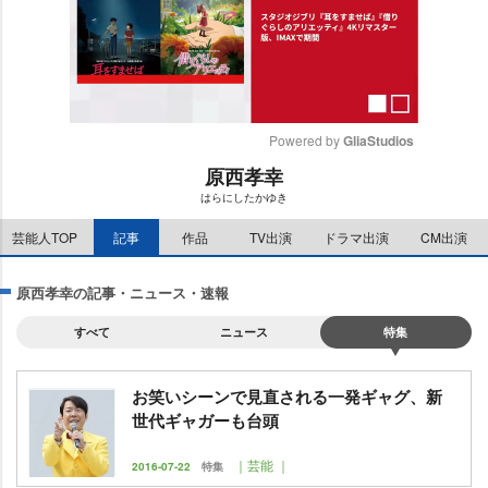
Powered by 
GliaStudios
原西孝幸
M
はらにしたかゆき
u
t
芸能人TOP
記事
作品
TV出演
ドラマ出演
CM出演
e
原西孝幸の記事・ニュース・速報
すべて
ニュース
特集
お笑いシーンで見直される一発ギャグ、新
世代ギャガーも台頭
｜芸能 ｜
2016-07-22
特集