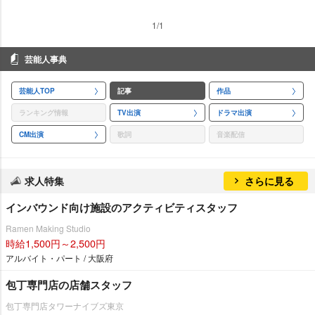
1/1
芸能人事典
芸能人TOP
記事
作品
ランキング情報
TV出演
ドラマ出演
CM出演
歌詞
音楽配信
求人特集
さらに見る
インバウンド向け施設のアクティビティスタッフ
Ramen Making Studio
時給1,500円～2,500円
アルバイト・パート / 大阪府
包丁専門店の店舗スタッフ
包丁専門店タワーナイブズ東京