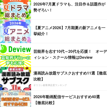
2026年7月夏ドラマも、注目作＆話題作が
勢ぞろい！
【夏アニメ2026】7月期夏の新アニメを一
挙紹介！
芸能界を志す10代～20代を応援！ オーデ
ィション・スクール情報はDeview
漫画読み放題サブスクおすすめ11選【徹底
比較】
オリコン顧客満足度ランキング
2026年動画配信サービスおすすめ40選
【徹底比較】