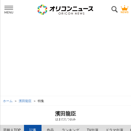
ホーム
濱田龍臣
特集
濱田龍臣
はまだたつおみ
芸能人TOP
記事
作品
ランキング
TV出演
ドラマ出演