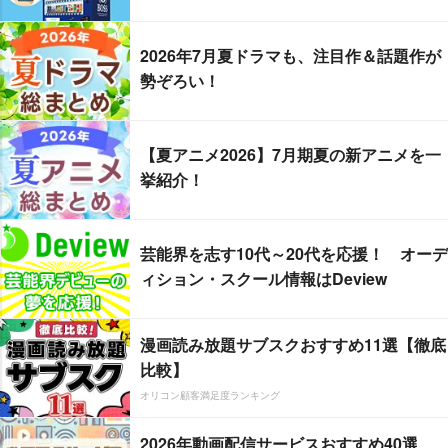
2026年7月夏ドラマも、注目作＆話題作が
勢ぞろい！
【夏アニメ2026】7月期夏の新アニメを一
挙紹介！
芸能界を志す10代～20代を応援！ オーデ
ィション・スクール情報はDeview
漫画読み放題サブスクおすすめ11選【徹底
比較】
オリコン顧客満足度ランキング
2026年動画配信サービスおすすめ40選