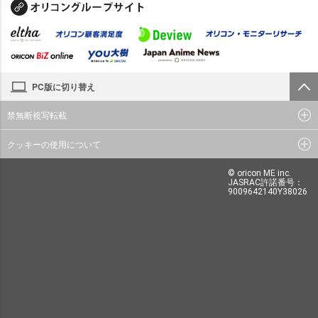
PC版に切り替え
禁無断複写転載
クッキーの使用について
© oricon ME inc.
JASRAC許諾番号：
9009642140Y38026