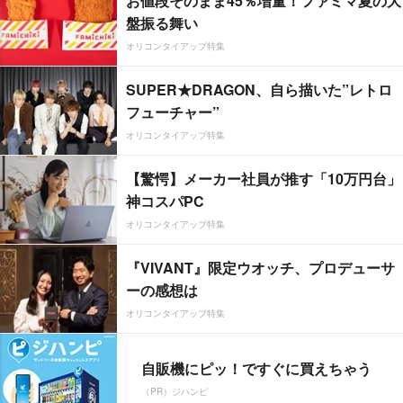
お値段そのまま45％増量！ファミマ夏の大
盤振る舞い
オリコンタイアップ特集
SUPER★DRAGON、自ら描いた”レトロ
フューチャー”
オリコンタイアップ特集
【驚愕】メーカー社員が推す「10万円台」
神コスパPC
オリコンタイアップ特集
『VIVANT』限定ウオッチ、プロデューサ
ーの感想は
オリコンタイアップ特集
自販機にピッ！ですぐに買えちゃう
（PR）ジハンピ