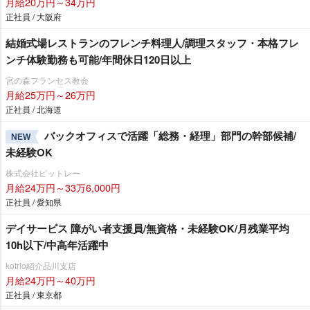
月給20万円～34万円
正社員 / 大阪府
結婚式場レストランのフレンチ料理人/調理スタッフ・本格フレ
ンチ体験勤務も可能/年間休日120日以上
宮の森フランセス教会
月給25万円～26万円
正社員 / 北海道
バックオフィスで活躍「総務・経理」部門の幹部候補/
NEW
未経験OK
株式会社ピットレー
月給24万円～33万6,000円
正社員 / 愛知県
デイサービス 障がい者支援員/無資格・未経験OK/月残業平均
10h以下/中高年活躍中
kotrio紹介品川支店
月給24万円～40万円
正社員 / 東京都