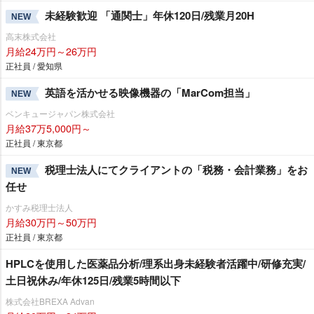
未経験歓迎 「通関士」年休120日/残業月20H
NEW
高末株式会社
月給24万円～26万円
正社員 / 愛知県
英語を活かせる映像機器の「MarCom担当」
NEW
ベンキュージャパン株式会社
月給37万5,000円～
正社員 / 東京都
税理士法人にてクライアントの「税務・会計業務」をお
NEW
任せ
かすみ税理士法人
月給30万円～50万円
正社員 / 東京都
HPLCを使用した医薬品分析/理系出身未経験者活躍中/研修充実/
土日祝休み/年休125日/残業5時間以下
株式会社BREXA Advan