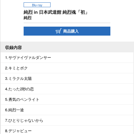
Blu-ray
純烈 in 日本武道館 純烈魂「初」
純烈
商品購入
収録内容
1.サヴァイヴァルダンサー
2.キミとボク
3.ミラクル太陽
4.たった2秒の恋
5.勇気のペンライト
6.純烈一途
7.ひとりじゃないから
8.デジャビュー