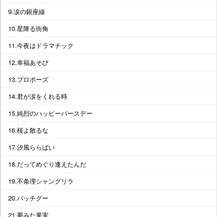
9.涙の銀座線
10.星降る街角
11.今夜はドラマチック
12.幸福あそび
13.プロポーズ
14.君が涙をくれる時
15.純烈のハッピーバースデー
16.桜よ散るな
17.汐風ららばい
18.だってめぐり逢えたんだ
19.不条理シャングリラ
20.バッチグー
21.夢みた果実