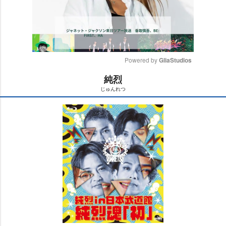
Powered by 
GliaStudios
純烈
M
じゅんれつ
u
t
e