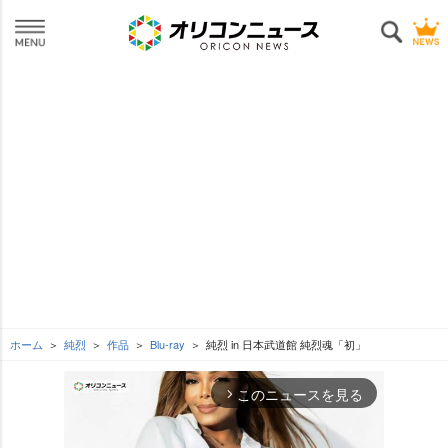
ホーム
純烈
作品
Blu-ray
純烈 in 日本武道館 純烈魂「初」
このニュースを見る
arrow_forward_ios