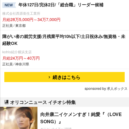
年休127日/完休2日/「総合職」リーダー候補
NEW
株式会社西原衛生工業所
月給28万5,000円～34万7,000円
正社員 / 東京都
障がい者の就労支援/月残業平均10h以下/土日祝休み/無資格・未
経験OK
kotrio紹介横浜支店
月給24万円～40万円
正社員 / 神奈川県
続きはこちら
sponsored by 求人ボックス
オリコンニュース イチオシ特集
向井康二イケメンすぎ！純愛『（LOVE
SONG）』
オリコンタイアップ特集