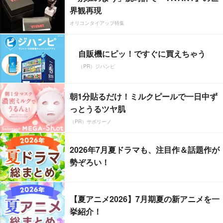
界観再現
オリコンタイアップ特集
自販機にピッ！ですぐに買えちゃう
（PR）ジハンピ
朝1分貼るだけ！ミルクピールで一日中ず
っとうるツヤ肌
（PR）サボリーノ
2026年7月夏ドラマも、注目作＆話題作が
勢ぞろい！
【夏アニメ2026】7月期夏の新アニメを一
挙紹介！