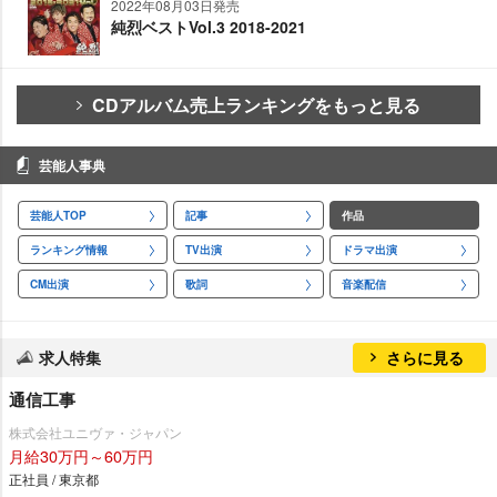
2022年08月03日発売
純烈ベストVol.3 2018-2021
CDアルバム売上ランキングをもっと見る
芸能人事典
芸能人TOP
記事
作品
ランキング情報
TV出演
ドラマ出演
CM出演
歌詞
音楽配信
求人特集
さらに見る
通信工事
株式会社ユニヴァ・ジャパン
月給30万円～60万円
正社員 / 東京都