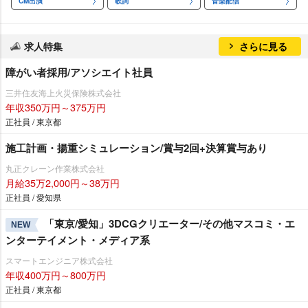
CM出演
歌詞
音楽配信
求人特集
さらに見る
障がい者採用/アソシエイト社員
三井住友海上火災保険株式会社
年収350万円～375万円
正社員 / 東京都
施工計画・揚重シミュレーション/賞与2回+決算賞与あり
丸正クレーン作業株式会社
月給35万2,000円～38万円
正社員 / 愛知県
「東京/愛知」3DCGクリエーター/その他マスコミ・エ
NEW
ンターテイメント・メディア系
スマートエンジニア株式会社
年収400万円～800万円
正社員 / 東京都