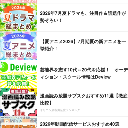
2026年7月夏ドラマも、注目作＆話題作が
勢ぞろい！
【夏アニメ2026】7月期夏の新アニメを一
挙紹介！
芸能界を志す10代～20代を応援！ オーデ
ィション・スクール情報はDeview
漫画読み放題サブスクおすすめ11選【徹底
比較】
オリコン顧客満足度ランキング
2026年動画配信サービスおすすめ40選