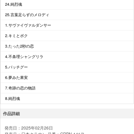
24.純烈魂
25.言葉足らずのメロディ
1.サヴァイヴァルダンサー
2.キミとボク
3.たった2秒の恋
4.不条理シャングリラ
5.バッチグー
6.夢みた果実
7.奇跡の恋の物語
8.純烈魂
作品詳細
発売日：2025年02月26日