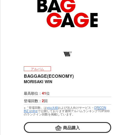
アルバム
BAGGAGE(ECONOMY)
MORISAKI WIN
最高順位：
41
位
登場回数：
2
回
※「登場回数」は
you大樹
および法人向けサービス・
ORICON
BiZ online
で公開しております週間アルバムランキングTOP300
のランクイン回数を掲載しています。
商品購入