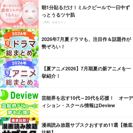
朝1分貼るだけ！ミルクピールで一日中ず
っとうるツヤ肌
（PR）サボリーノ
2026年7月夏ドラマも、注目作＆話題作が
勢ぞろい！
【夏アニメ2026】7月期夏の新アニメを一
挙紹介！
芸能界を志す10代～20代を応援！ オーデ
ィション・スクール情報はDeview
漫画読み放題サブスクおすすめ11選【徹底
比較】