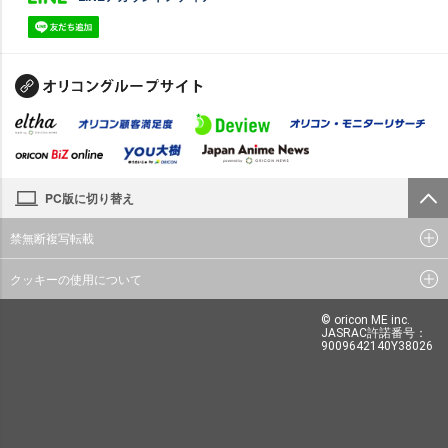
PC版に切り替え
禁無断複写転載
クッキーの使用について
© oricon ME inc.
JASRAC許諾番号：
9009642140Y38026