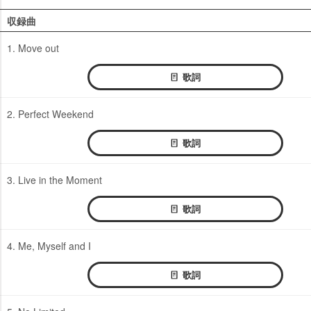
収録曲
1. Move out
歌詞
2. Perfect Weekend
歌詞
3. Live in the Moment
歌詞
4. Me, Myself and I
歌詞