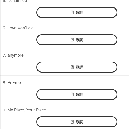
5. No Limited
歌詞
6. Love won’t die
歌詞
7. anymore
歌詞
8. BeFree
歌詞
9. My Place, Your Place
歌詞