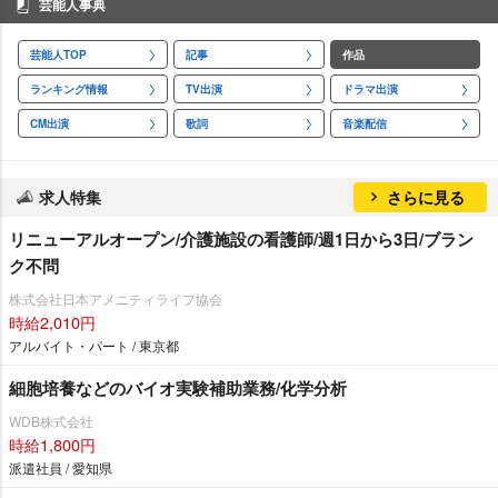
芸能人事典
芸能人TOP
記事
作品
ランキング情報
TV出演
ドラマ出演
CM出演
歌詞
音楽配信
求人特集
さらに見る
リニューアルオープン/介護施設の看護師/週1日から3日/ブラン
ク不問
株式会社日本アメニティライフ協会
時給2,010円
アルバイト・パート / 東京都
細胞培養などのバイオ実験補助業務/化学分析
WDB株式会社
時給1,800円
派遣社員 / 愛知県