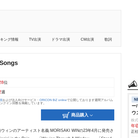
キング情報
TV出演
ドラマ出演
CM出演
歌詞
 Songs
28
位
2
週
N
大樹
および法人向けサービス・
ORICON BiZ online
で公開しております週間アルバム
のランクイン回数を掲載しています。
ー
ウ
商品購入
株
年収
ンのアーティスト名義:MORISAKI WINの23年4月に発売さ
正社