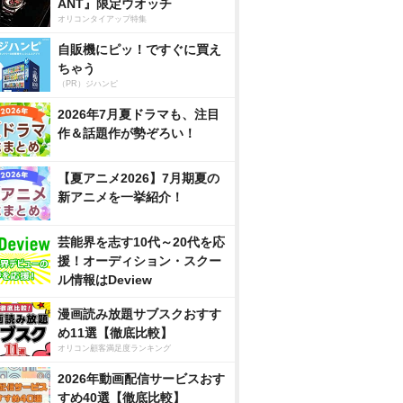
ANT』限定ウオッチ
オリコンタイアップ特集
自販機にピッ！ですぐに買え
ちゃう
（PR）ジハンピ
2026年7月夏ドラマも、注目
作＆話題作が勢ぞろい！
【夏アニメ2026】7月期夏の
新アニメを一挙紹介！
芸能界を志す10代～20代を応
援！オーディション・スクー
ル情報はDeview
漫画読み放題サブスクおすす
め11選【徹底比較】
オリコン顧客満足度ランキング
2026年動画配信サービスおす
すめ40選【徹底比較】