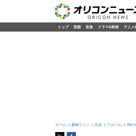
トップ
芸能
音楽
ドラマ&映画
アニメ
ホーム
森崎ウィン
作品
アルバム
Win’s