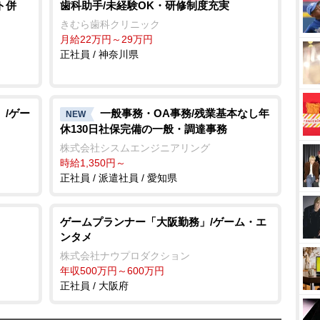
ト併
歯科助手/未経験OK・研修制度充実
きむら歯科クリニック
月給22万円～29万円
正社員 / 神奈川県
」/ゲー
一般事務・OA事務/残業基本なし年
NEW
休130日社保完備の一般・調達事務
株式会社シスムエンジニアリング
時給1,350円～
正社員 / 派遣社員 / 愛知県
ゲームプランナー「大阪勤務」/ゲーム・エ
ンタメ
株式会社ナウプロダクション
年収500万円～600万円
正社員 / 大阪府