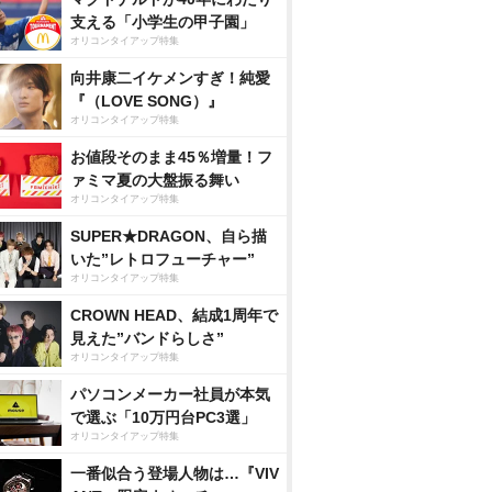
支える「小学生の甲子園」
オリコンタイアップ特集
向井康二イケメンすぎ！純愛
『（LOVE SONG）』
オリコンタイアップ特集
お値段そのまま45％増量！フ
ァミマ夏の大盤振る舞い
オリコンタイアップ特集
SUPER★DRAGON、自ら描
いた”レトロフューチャー”
オリコンタイアップ特集
CROWN HEAD、結成1周年で
見えた”バンドらしさ”
オリコンタイアップ特集
パソコンメーカー社員が本気
で選ぶ「10万円台PC3選」
オリコンタイアップ特集
一番似合う登場人物は…『VIV