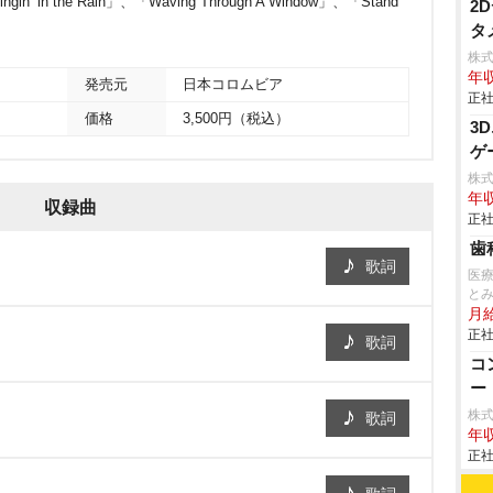
n the Rain」、「Waving Through A Window」、「Stand
2
タ
株
年収
発売元
日本コロムビア
正社
価格
3,500円（税込）
3
ゲ
株式会
年収
収録曲
正社
歯
歌詞
医
と
月給
正社
歌詞
コ
ー
株
歌詞
年収
正社