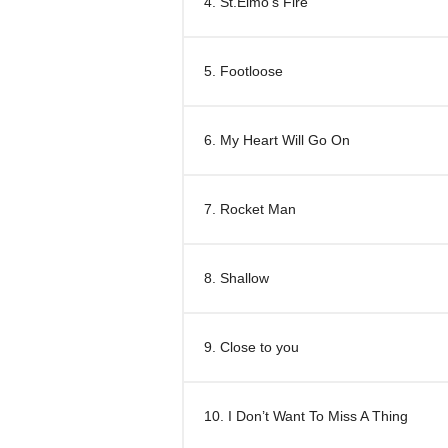
4. St.Elmo’s Fire
5. Footloose
6. My Heart Will Go On
7. Rocket Man
8. Shallow
9. Close to you
10. I Don’t Want To Miss A Thing