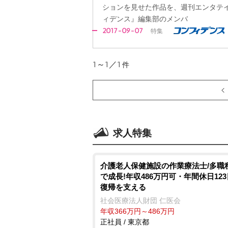
ションを見せた作品を、週刊エンタテ
ィデンス』編集部のメンバ
2017-09-07
特集
1～1／1
件
求人特集
介護老人保健施設の作業療法士/多職
で成長!年収486万円可・年間休日12
復帰を支える
社会医療法人財団 仁医会
年収366万円～486万円
正社員 / 東京都