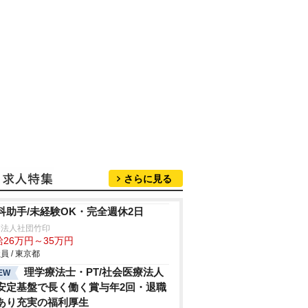
さらに見る
科助手/未経験OK・完全週休2日
療法人社団竹印
給26万円～35万円
員 / 東京都
理学療法士・PT/社会医療法人
EW
安定基盤で長く働く賞与年2回・退職
あり充実の福利厚生