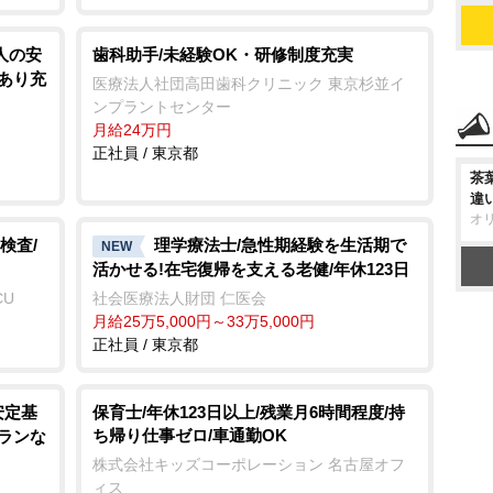
人の安
歯科助手/未経験OK・研修制度充実
あり充
医療法人社団高田歯科クリニック 東京杉並イ
ンプラントセンター
月給24万円
正社員 / 東京都
茶
違
オ
検査/
理学療法士/急性期経験を生活期で
NEW
活かせる!在宅復帰を支える老健/年休123日
CU
社会医療法人財団 仁医会
月給25万5,000円～33万5,000円
正社員 / 東京都
安定基
保育士/年休123日以上/残業月6時間程度/持
ち帰り仕事ゼロ/車通勤OK
ランな
株式会社キッズコーポレーション 名古屋オフ
ィス