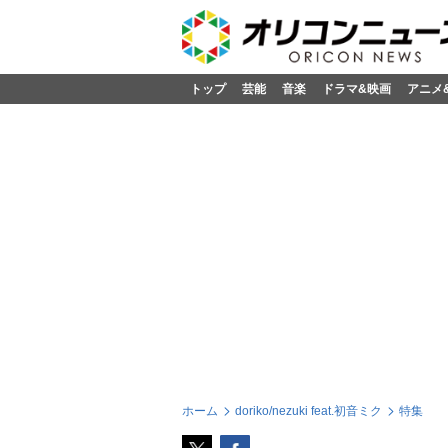
トップ
芸能
音楽
ドラマ&映画
アニメ
ホーム
doriko/nezuki feat.初音ミク
特集