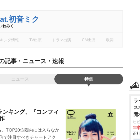
 feat.初音ミク
つねみく
キング情報
TV出演
ドラマ出演
CM出演
歌詞
.初音ミクの記事・ニュース・速報
ニュース
特集
ラ
ス
CDランキング、『コンフィ
開
作
ヒ
年収
ら、TOP20位圏内には入らなか
正社
配信で注目すべきチャートアク