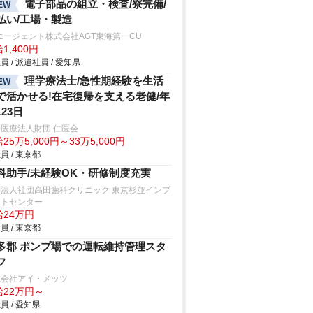
電子部品の組立・検査/寮完備/
EW
払い/工場・製造
エージェント株式会社AGT東海第一CU
1,400円
員 / 派遣社員 / 愛知県
理学療法士/急性期経験を生活
EW
で活かせる!在宅復帰を支える老健/年
123日
医療法人財団 仁医会
25万5,000円～33万5,000円
員 / 東京都
科助手/未経験OK・研修制度充実
療法人社団高田歯科クリニック 東京杉並インプ
ントセンター
給24万円
員 / 東京都
多郡 ポンプ場での運転維持管理スタ
フ
式会社アイ・メッツ
給22万円～
員 / 愛知県