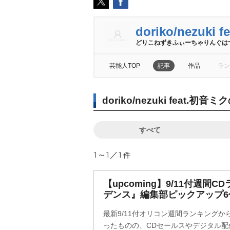
doriko/nezuki
どりこねずきふぃーちゃりんぐは
芸能人TOP
記事
作品
ラン
doriko/nezuki feat
すべて
1～1／1
件
【upcoming】9/11付週間
デンス』編集部ピックアップ6
最新9/11付オリコン週間ランキングか
ったものの、CDセールスやデジタル