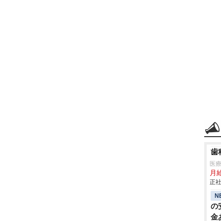
歯
医
月
正社
N
の
金