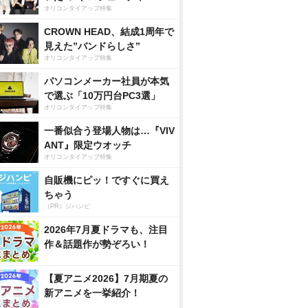
オリコンタイアップ特集
CROWN HEAD、結成1周年で
見えた”バンドらしさ”
オリコンタイアップ特集
パソコンメーカー社員が本気
で選ぶ「10万円台PC3選」
オリコンタイアップ特集
一番似合う登場人物は…『VIV
ANT』限定ウオッチ
オリコンタイアップ特集
自販機にピッ！ですぐに買え
ちゃう
（PR）ジハンピ
2026年7月夏ドラマも、注目
作＆話題作が勢ぞろい！
【夏アニメ2026】7月期夏の
新アニメを一挙紹介！