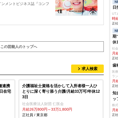
N
インメントビジネス誌『コンフ
日
UT
時給
正社
N
期
休
この芸能人のトップへ
社会
月給
正社
歯
求人検索
医
ラ
月
種連携
介護福祉士資格を活かして入所者様一人ひ
正社
3日在宅
とりに深く寄り添う介護/月給33万可/年休12
知
3日
ッ
社会医療法人財団 仁医会
株
月給26万800円～33万1,800円
月
正社員 / 東京都
正社