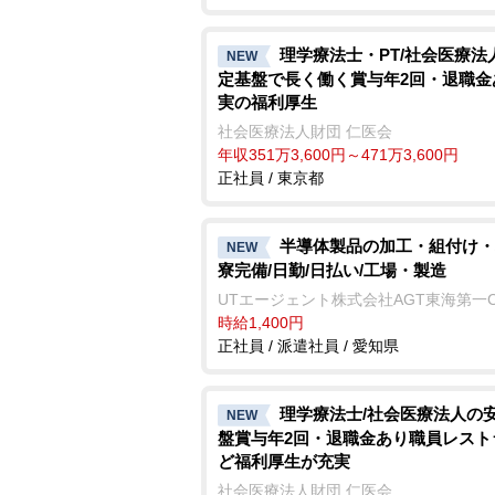
理学療法士・PT/社会医療法
NEW
定基盤で長く働く賞与年2回・退職金
実の福利厚生
社会医療法人財団 仁医会
年収351万3,600円～471万3,600円
正社員 / 東京都
半導体製品の加工・組付け・
NEW
寮完備/日勤/日払い/工場・製造
UTエージェント株式会社AGT東海第一
時給1,400円
正社員 / 派遣社員 / 愛知県
理学療法士/社会医療法人の
NEW
盤賞与年2回・退職金あり職員レスト
ど福利厚生が充実
社会医療法人財団 仁医会