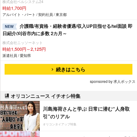
株式会社ベルシステム24
時給1,700円
アルバイト・パート / 契約社員 / 東京都
介護職/有資格・経験者優遇/収入UP目指せる/tel面談 即
NEW
日紹介/刈谷市内に多数 2カ月～
株式会社ニッソーネット
時給1,500円～2,125円
派遣社員 / 愛知県
続きはこちら
sponsored by 求人ボックス
オリコンニュース イチオシ特集
川島海荷さんと学ぶ 日常に潜む“人身取
引”のリアル
オリコンタイアップ特集