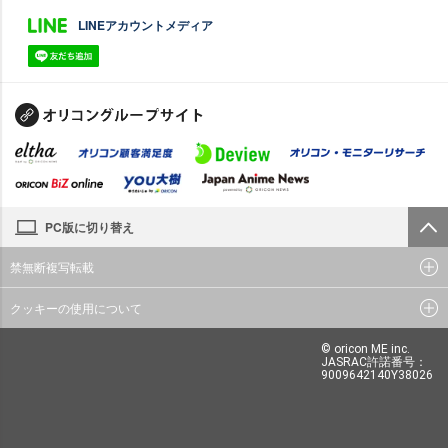
LINEアカウントメディア
PC版に切り替え
禁無断複写転載
クッキーの使用について
© oricon ME inc.
JASRAC許諾番号：
9009642140Y38026