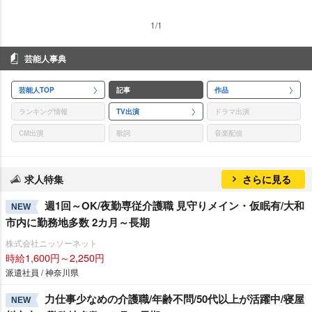
1/1
芸能人事典
芸能人TOP
記事
作品
ランキング情報
TV出演
ドラマ出演
CM出演
歌詞
音楽配信
求人特集
さらに見る
週1回～OK/夜勤専従介護職 見守りメイン・仮眠有/大和
NEW
市内に勤務地多数 2カ月～長期
株式会社ニッソーネット
時給1,600円～2,250円
派遣社員 / 神奈川県
力仕事少なめの介護職/年齢不問/50代以上が活躍中/寝屋
NEW