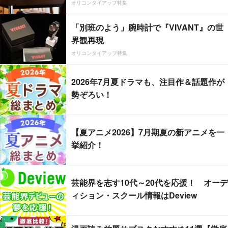
オリコンタイアップ特集
「別班のよう」腕時計で『VIVANT』の世
界観再現
オリコンタイアップ特集
2026年7月夏ドラマも、注目作＆話題作が
勢ぞろい！
【夏アニメ2026】7月期夏の新アニメを一
挙紹介！
芸能界を志す10代～20代を応援！ オーデ
ィション・スクール情報はDeview