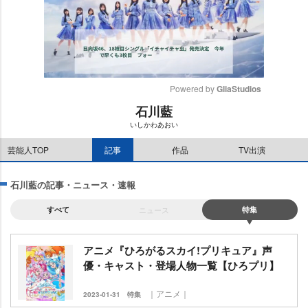
Powered by 
GliaStudios
石川藍
M
いしかわあおい
u
t
芸能人TOP
記事
作品
TV出演
e
石川藍の記事・ニュース・速報
すべて
ニュース
特集
アニメ『ひろがるスカイ!プリキュア』声
優・キャスト・登場人物一覧【ひろプリ】
｜アニメ｜
2023-01-31
特集