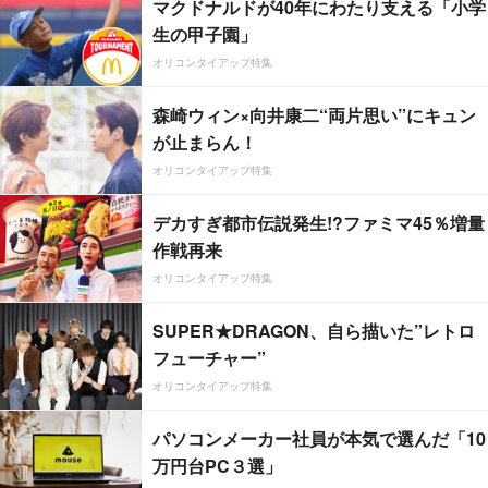
マクドナルドが40年にわたり支える「小学
生の甲子園」
オリコンタイアップ特集
森崎ウィン×向井康二“両片思い”にキュン
が止まらん！
オリコンタイアップ特集
デカすぎ都市伝説発生!?ファミマ45％増量
作戦再来
オリコンタイアップ特集
SUPER★DRAGON、自ら描いた”レトロ
フューチャー”
オリコンタイアップ特集
パソコンメーカー社員が本気で選んだ「10
万円台PC３選」