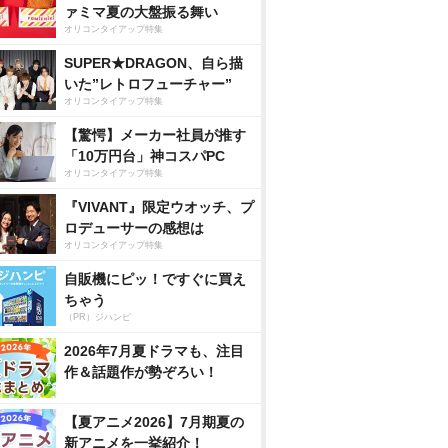
ァミマ夏の大盤振る舞い
オリコンタイアップ特集
SUPER★DRAGON、自ら描
いた”レトロフューチャー”
オリコンタイアップ特集
【驚愕】メーカー社員が推す
「10万円台」神コスパPC
オリコンタイアップ特集
『VIVANT』限定ウオッチ、プ
ロデューサーの感想は
オリコンタイアップ特集
自販機にピッ！ですぐに買え
ちゃう
（PR）ジハンピ
2026年7月夏ドラマも、注目
作＆話題作が勢ぞろい！
【夏アニメ2026】7月期夏の
新アニメを一挙紹介！