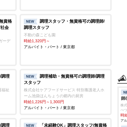
/無資格
調理スタッフ・無資格可の調理師/
NEW
/社会
調理スタッフ
不動の森こども園
ガーデ
時給1,320円～
アルバイト・パート / 東京都
/調理
調理補助・無資格可の調理師/調理
NEW
スタッフ
護福祉
株式会社ケアフードサービス 特別養護老人ホ
N
ーム池袋ほんちょうの郷内の厨房
師
時給1,226円～1,300円
株
アルバイト・パート / 東京都
べつ
時給
アル
/調理
「未経験OK」調理スタッフ/無資格
NEW