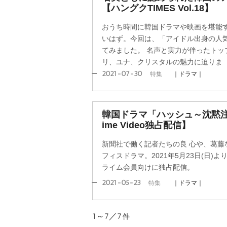
【ハングクTIMES Vol.18】
おうち時間に韓国ドラマや映画を堪能
いはず。今回は、「アイドル出身の人
てみました。 名声と実力が伴ったトッ
リ、ユナ、クリスタルの魅力に迫りま
2021-07-30
特集
｜ドラマ｜
韓国ドラマ「ハッシュ～沈黙注意
ime Video独占配信】
新聞社で働く記者たちの良 心や、葛藤
フィスドラマ。2021年5月23日(日)より、A
ライム会員向けに独占配信。
2021-05-23
特集
｜ドラマ｜
1～7／7
件