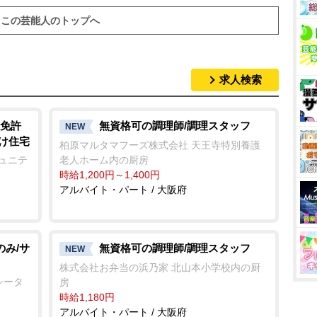
この芸能人のトップへ
求人検索
免許
無資格可の調理師/調理スタッフ
NEW
向け住宅
柏原マルタマフーズ株式会社 天王寺特別養護
ミュニテ
老人ホーム内の厨房
時給1,200円～1,400円
アルバイト・パート / 大阪府
のみ/サ
無資格可の調理師/調理スタッフ
NEW
株式会社お弁当の浜乃家 北山本小学校内の厨
シータ
房
時給1,180円
アルバイト・パート / 大阪府