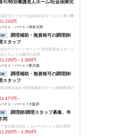
格可/特別養護老人ホーム/社会保障完
会福祉法人つちや社会福祉会/ローズヒル東八幡
1,225円
バイト・パート / 神奈川県
調理補助・無資格可の調理師/
EW
理スタッフ
式会社ケアフードサービス 特別養護老人ホーム
袋ほんちょうの郷内の厨房
1,226円～1,300円
バイト・パート / 東京都
調理補助・無資格可の調理師/
EW
理スタッフ
閤折詰株式会社 特別養護老人ホーム称揚苑内の
房
1,177円～
バイト・パート / 大阪府
調理師/調理スタッフ募集、年
EW
不問
ック食品株式会社 シルバークレイン内の厨房
1,250円～1,350円