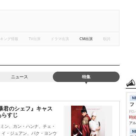
キング情報
TV出演
ドラマ出演
CM出演
歌詞
ニュース
特集
N
フ
ズ『暴君のシェフ』キャス
PD
あらすじ
時給
アル
ェミン、カン・ハンナ、チェ・
N
、イ・ジュアン、パク・ヨンウ