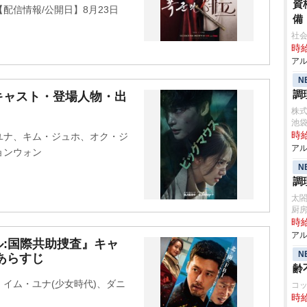
資
配信情報/公開日】8月23日
備
社
時給
アル
N
調
キャスト・登場人物・出
株
池
時給
ユナ、キム・ジュホ、オク・ジ
アル
ョンウォン
N
調
太
厨
時給
アル
:国際共助捜査』キャ
N
あらすじ
齢
イム・ユナ(少女時代)、ダニ
コ
時給