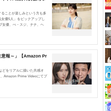
u
t
することが楽しみという方も多
e
気女優5人」をピックアップし
プ女優、ぺ・スジ、ナナ、ヘ
報～」【Amazon Pr
などをリアルに描いた共感オ
mazon Prime Videoにてプ