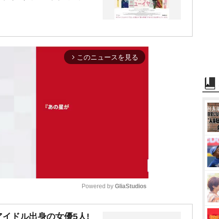
このニュースを見る
arrow_forward_ios
Powered by 
GliaStudios
M
イドル出身の女優5人!