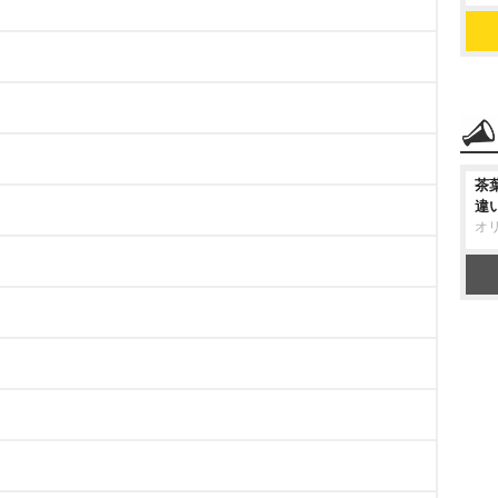
茶
違
オ