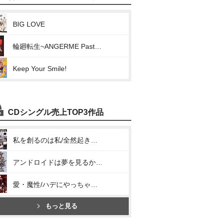
BIG LOVE
輪廻転生~ANGERME Past, Present & Future~
Keep Your Smile!
CDシングル売上TOP3作品
私を創るのは私/全然起き上がれないSUNDAY
アンドロイドは夢を見るか?/光のうた
愛・魔性/ハデにやっちゃいな!/愛すべきべき Human Life
もっと見る