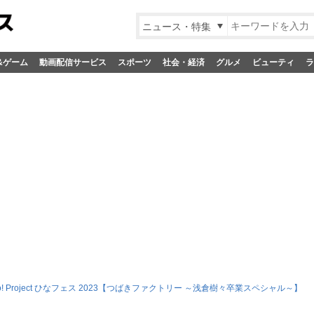
ニュース・特集
&ゲーム
動画配信サービス
スポーツ
社会・経済
グルメ
ビューティ
ラ
llo! Project ひなフェス 2023【つばきファクトリー ～浅倉樹々卒業スペシャル～】