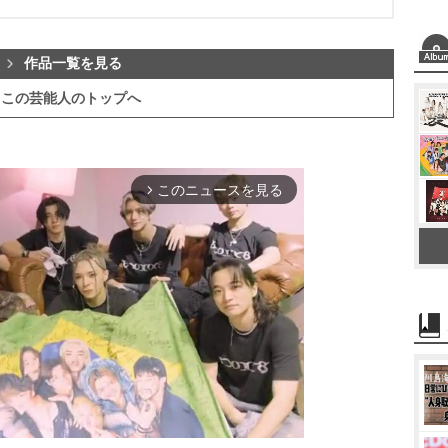
作品一覧を見る
この芸能人のトップへ
このニュースを見る
arrow_forward_ios