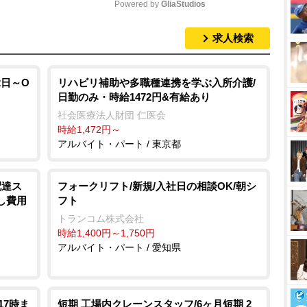
Powered by 
GliaStudios
求人検索
M
u
t
2日～O
リハビリ補助や多職種連携を学ぶ入所介護/
日勤のみ・時給1472円&有給あり
e
社会医療法人財団 仁医会
時給1,472円～
アルバイト・パート / 東京都
配達ス
フォークリフト/新規/入社日の相談OK/朝シ
し費用
フト
トランコム株式会社
時給1,400円～1,750円
アルバイト・パート / 愛知県
17時ま
短期 工場内クレーンスタッフ/6ヶ月短期 2