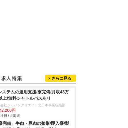
さらに見る
Tシステムの運用支援/寮完備/月収43万
以上/無料シャトルバスあり
式会社ジャパンクリエイト北日本事業統括部
2,200円
社員 / 北海道
寮完備」牛肉・豚肉の整形/即入寮/製