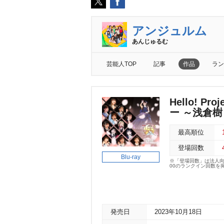
アンジュルム
あんじゅるむ
芸能人TOP
記事
作品
ラン
Hello! 
ー ～浅倉
最高順位
登場回数
Blu-ray
※「登場回数」は法人
00のランクイン回数を
発売日
2023年10月18日