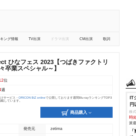
キング情報
TV出演
ドラマ出演
CM出演
歌詞
Project ひなフェス 2023【つばきファクトリ
樹々卒業スペシャル～】
12
位
4
週
I
向けサービス・
ORICON BiZ online
で公開しております週間Blu-rayランキングTOP3
掲載しています。
円
株
商品購入
時給
派遣
発売元
zetima
「