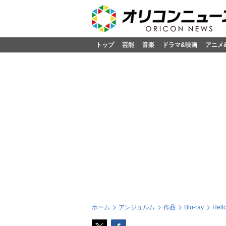
トップ
芸能
音楽
ドラマ&映画
アニメ
ホーム
アンジュルム
作品
Blu-ray
He