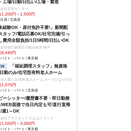
・工場/日勤/日払い/工場・製造
式会社京栄センター
1,200円～1,500円
社員 / 北海道
未経験OK・原付免許不要!」新聞配
スタッフ/電話応募OK/社宅完備/引っ
し費用全額負担/1日5時間/日払いOK
会社朝日新聞立川総合販売 南平
8,440円
バイト・パート / 東京都
「福祉調理スタッフ」無資格
EW
/日勤のみ/住宅型有料老人ホーム
法人重仁会/有料老人ホーム カペラひばりが丘
1,075円
バイト・パート / 北海道
ビーシッター/履歴書不要・即日勤務
K/WEB面接で当日内定も可/直行直帰
K/週1～OK
会社アズスタッフ わんぱくランド
1,500円～3,000円
バイト・パート / 東京都