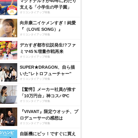
マクドナルドが40年にわたり
支える「小学生の甲子園」
オリコンタイアップ特集
向井康二イケメンすぎ！純愛
『（LOVE SONG）』
オリコンタイアップ特集
デカすぎ都市伝説発生!?ファ
ミマ45％増量作戦再来
オリコンタイアップ特集
SUPER★DRAGON、自ら描
いた”レトロフューチャー”
オリコンタイアップ特集
【驚愕】メーカー社員が推す
「10万円台」神コスパPC
オリコンタイアップ特集
『VIVANT』限定ウオッチ、プ
ロデューサーの感想は
オリコンタイアップ特集
自販機にピッ！ですぐに買え