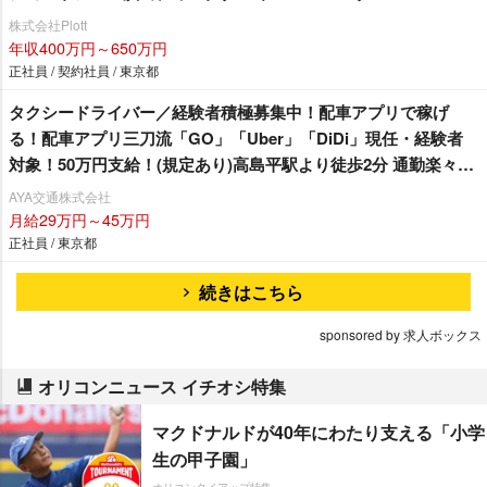
株式会社Plott
年収400万円～650万円
正社員 / 契約社員 / 東京都
タクシードライバー／経験者積極募集中！配車アプリで稼げ
る！配車アプリ三刀流「GO」「Uber」「DiDi」現任・経験者
対象！50万円支給！(規定あり)高島平駅より徒歩2分 通勤楽々♪
業界でも希少な出庫前の釣銭救済制度あり(出庫者全員対象)2024
AYA交通株式会社
年10月以降も74歳まで社保加入＆12勤務可能！クレジット決済
月給29万円～45万円
等の乗務員さんの各種手数料負担なし！TiktokでAYA交通の魅
正社員 / 東京都
力を発信中！（@aya.taxi）
続きはこちら
sponsored by 求人ボックス
オリコンニュース イチオシ特集
マクドナルドが40年にわたり支える「小学
生の甲子園」