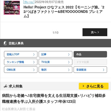
2022年09月07日発売
Blu-ray
Hello! Project ひなフェス 2022【モーニング娘。’2
2/つばきファクトリー&BEYOOOOONDS プレミア
ム】
1/10
次へ
芸能人事典
芸能人TOP
記事
作品
ランキング情報
TV出演
ドラマ出演
CM出演
歌詞
音楽配信
求人特集
さらに見る
病院から老健へ!在宅復帰を支える生活期支援×リハビリ補助多
職種連携を学ぶ入所介護スタッフ/年休123日
社会医療法人財団 仁医会