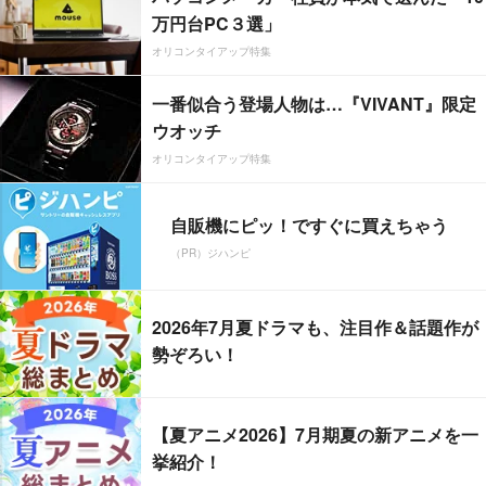
万円台PC３選」
オリコンタイアップ特集
一番似合う登場人物は…『VIVANT』限定
ウオッチ
オリコンタイアップ特集
自販機にピッ！ですぐに買えちゃう
（PR）ジハンピ
2026年7月夏ドラマも、注目作＆話題作が
勢ぞろい！
【夏アニメ2026】7月期夏の新アニメを一
挙紹介！