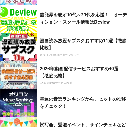
芸能界を志す10代～20代を応援！ オーデ
ィション・スクール情報はDeview
漫画読み放題サブスクおすすめ11選【徹底
比較】
オリコン顧客満足度ランキング
2026年動画配信サービスおすすめ40選
【徹底比較】
CS動画配信サービス20選
毎週の音楽ランキングから、ヒットの推移
をチェック！
試写会、登壇イベント、サインチェキなど