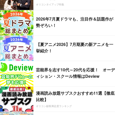
オリコンタイアップ特集
2026年7月夏ドラマも、注目作＆話題作が
勢ぞろい！
【夏アニメ2026】7月期夏の新アニメを一
挙紹介！
芸能界を志す10代～20代を応援！ オーデ
ィション・スクール情報はDeview
漫画読み放題サブスクおすすめ11選【徹底
比較】
オリコン顧客満足度ランキング