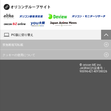
PC版に切り替え
禁無断複写転載
クッキーの使用について
© oricon ME inc.
JASRAC許諾番号：
9009642140Y38026