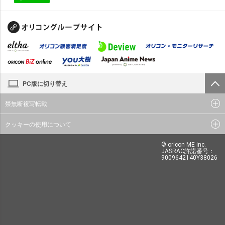
PC版に切り替え
禁無断複写転載
クッキーの使用について
© oricon ME inc.
JASRAC許諾番号：
9009642140Y38026