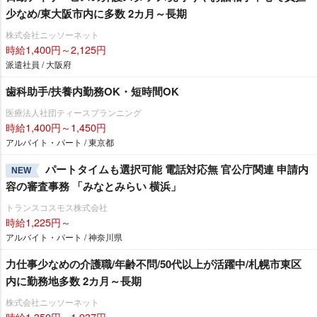
少なめ/東大阪市内に多数 2カ月～長期
株式会社ニッソーネット
時給1,400円～2,125円
派遣社員 / 大阪府
歯科助手/扶養内勤務OK・短時間OK
医療法人社団ティースプランニング
時給1,400円～1,450円
アルバイト・パート / 東京都
パートタイムも選択可能 電話対応無 官公庁関連 申請内
NEW
容の審査事務 「みなとみらい 横浜」
トランスコスモス株式会社
時給1,225円～
アルバイト・パート / 神奈川県
力仕事少なめの介護職/年齢不問/50代以上が活躍中/札幌市東区
内に勤務地多数 2カ月～長期
株式会社ニッソーネット
時給1,350円～1,937円