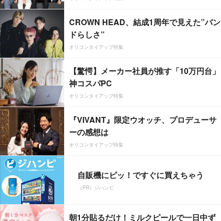
CROWN HEAD、結成1周年で見えた”バン
ドらしさ”
オリコンタイアップ特集
【驚愕】メーカー社員が推す「10万円台」
神コスパPC
オリコンタイアップ特集
『VIVANT』限定ウオッチ、プロデューサ
ーの感想は
オリコンタイアップ特集
自販機にピッ！ですぐに買えちゃう
（PR）ジハンピ
朝1分貼るだけ！ミルクピールで一日中ず