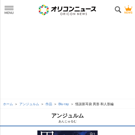
ホーム
アンジュルム
作品
Blu-ray
怪談新耳袋 異形 和人形編
アンジュルム
あんじゅるむ