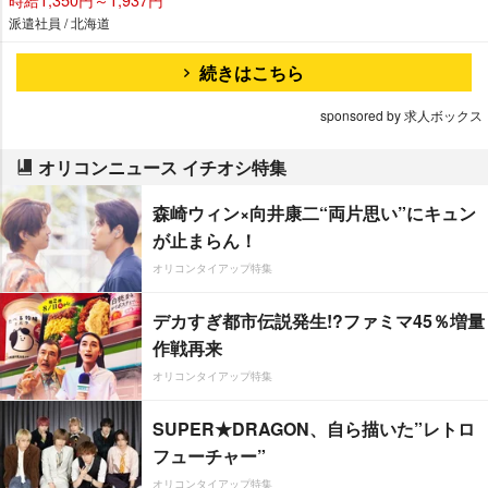
派遣社員 / 北海道
続きはこちら
sponsored by 求人ボックス
オリコンニュース イチオシ特集
森崎ウィン×向井康二“両片思い”にキュン
が止まらん！
オリコンタイアップ特集
デカすぎ都市伝説発生!?ファミマ45％増量
作戦再来
オリコンタイアップ特集
SUPER★DRAGON、自ら描いた”レトロ
フューチャー”
オリコンタイアップ特集