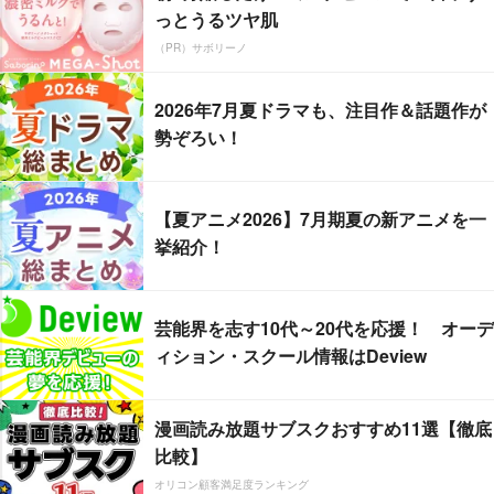
っとうるツヤ肌
（PR）サボリーノ
2026年7月夏ドラマも、注目作＆話題作が
勢ぞろい！
【夏アニメ2026】7月期夏の新アニメを一
挙紹介！
芸能界を志す10代～20代を応援！ オーデ
ィション・スクール情報はDeview
漫画読み放題サブスクおすすめ11選【徹底
比較】
オリコン顧客満足度ランキング