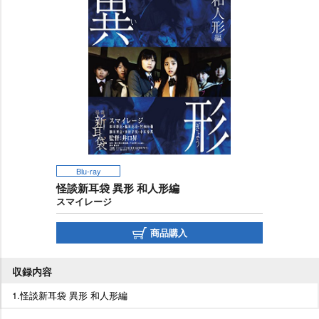
Blu-ray
怪談新耳袋 異形 和人形編
スマイレージ
商品購入
収録内容
1.怪談新耳袋 異形 和人形編