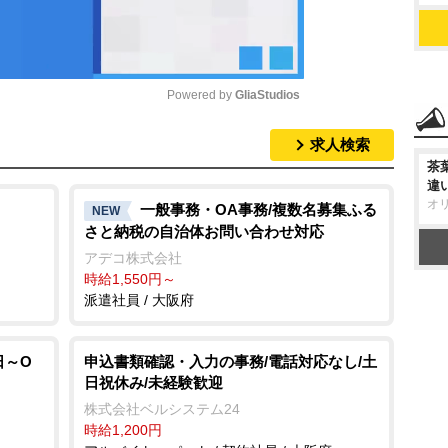
Powered by 
GliaStudios
求人検索
M
茶
u
違
オ
t
一般事務・OA事務/複数名募集ふる
NEW
さと納税の自治体お問い合わせ対応
e
アデコ株式会社
時給1,550円～
派遣社員 / 大阪府
日～O
申込書類確認・入力の事務/電話対応なし/土
日祝休み/未経験歓迎
株式会社ベルシステム24
時給1,200円