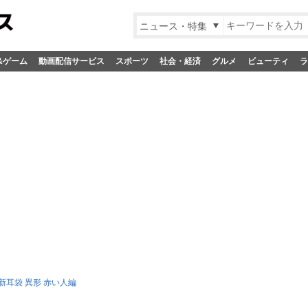
ニュース・特集
&ゲーム
動画配信サービス
スポーツ
社会・経済
グルメ
ビューティ
ラ
新耳袋 異形 赤い人編