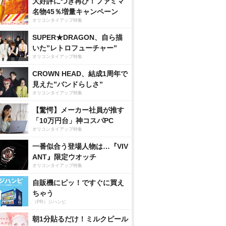
大好評につき再び！ファミマ
名物45％増量キャンペーン
オリコンタイアップ特集
SUPER★DRAGON、自ら描
いた”レトロフューチャー”
オリコンタイアップ特集
CROWN HEAD、結成1周年で
見えた”バンドらしさ”
オリコンタイアップ特集
【驚愕】メーカー社員が推す
「10万円台」神コスパPC
オリコンタイアップ特集
一番似合う登場人物は…『VIV
ANT』限定ウオッチ
オリコンタイアップ特集
自販機にピッ！ですぐに買え
ちゃう
（PR）ジハンピ
朝1分貼るだけ！ミルクピール