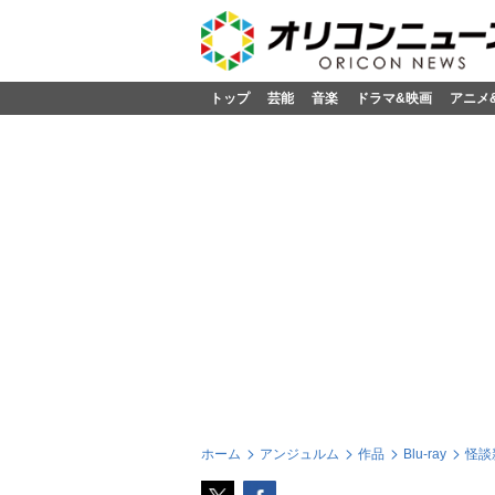
トップ
芸能
音楽
ドラマ&映画
アニメ
ホーム
アンジュルム
作品
Blu-ray
怪談