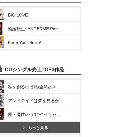
BIG LOVE
輪廻転生~ANGERME Past, Present & Future~
Keep Your Smile!
CDシングル売上TOP3作品
私を創るのは私/全然起き上がれないSUNDAY
アンドロイドは夢を見るか?/光のうた
愛・魔性/ハデにやっちゃいな!/愛すべきべき Human Life
もっと見る