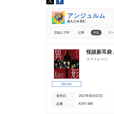
アンジュルム
あんじゅるむ
芸能人TOP
記事
作品
ラン
怪談新耳袋 
スマイレージ
Blu-ray
発売日
2017年06月07日
品番
KIXF-489