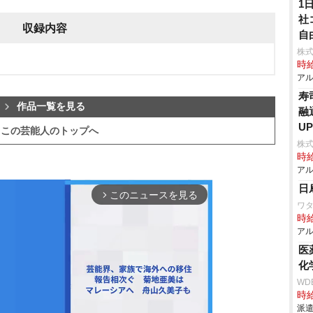
1
社
収録内容
自
株式
時給
アル
寿
作品一覧を見る
融
U
この芸能人のトップへ
株
時給
アル
日
このニュースを見る
arrow_forward_ios
ワタ
時給
アル
医
化
WD
時給
派遣