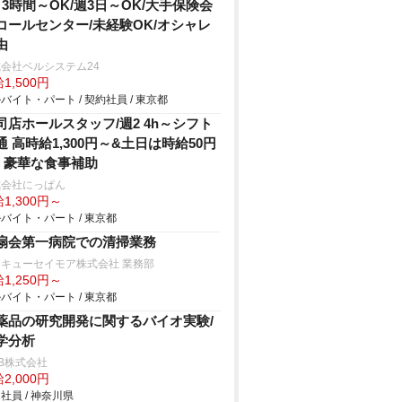
日3時間～OK/週3日～OK/大手保険会
コールセンター/未経験OK/オシャレ
由
会社ベルシステム24
1,500円
バイト・パート / 契約社員 / 東京都
司店ホールスタッフ/週2 4h～シフト
通 高時給1,300円～&土日は時給50円
P 豪華な食事補助
式会社にっぱん
1,300円～
バイト・パート / 東京都
扇会第一病院での清掃業務
キューセイモア株式会社 業務部
1,250円～
バイト・パート / 東京都
薬品の研究開発に関するバイオ実験/
学分析
B株式会社
2,000円
社員 / 神奈川県