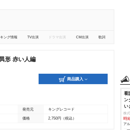
キング情報
TV出演
ドラマ出演
CM出演
歌詞
異形 赤い人編
商品購入
看
ン
い
発売元
キングレコード
株式
価格
2,750円（税込）
時給
アル