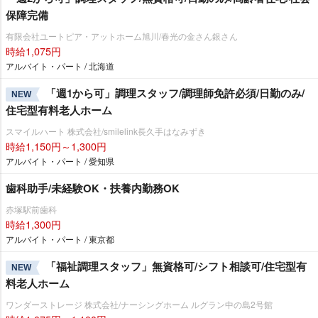
保障完備
有限会社ユートピア・アットホーム旭川/春光の金さん銀さん
時給1,075円
アルバイト・パート / 北海道
「週1から可」調理スタッフ/調理師免許必須/日勤のみ/
NEW
住宅型有料老人ホーム
スマイルハート 株式会社/smilelink長久手はなみずき
時給1,150円～1,300円
アルバイト・パート / 愛知県
歯科助手/未経験OK・扶養内勤務OK
赤塚駅前歯科
時給1,300円
アルバイト・パート / 東京都
「福祉調理スタッフ」無資格可/シフト相談可/住宅型有
NEW
料老人ホーム
ワンダーストレージ 株式会社/ナーシングホーム ルグラン中の島2号館