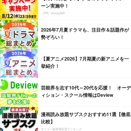
ーン実施中！
（PR）chocoZAP
2026年7月夏ドラマも、注目作＆話題作が
勢ぞろい！
【夏アニメ2026】7月期夏の新アニメを一
挙紹介！
芸能界を志す10代～20代を応援！ オーデ
ィション・スクール情報はDeview
漫画読み放題サブスクおすすめ11選【徹底
比較】
オリコン顧客満足度ランキング