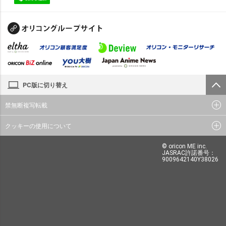
PC版に切り替え
禁無断複写転載
クッキーの使用について
© oricon ME inc.
JASRAC許諾番号：
9009642140Y38026