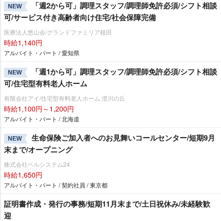
「週2から可」調理スタッフ/調理師免許必須/シフト相談
NEW
可/サービス付き高齢者向け住宅/社会保障完備
医療法人悠山会/グランドファミリア植田
時給1,140円
アルバイト・パート / 愛知県
「週1から可」調理スタッフ/調理師免許必須/シフト相談
NEW
可/住宅型有料老人ホーム
有限会社アイ/住宅型有料老人ホーム 澄川の丘
時給1,100円～1,200円
アルバイト・パート / 北海道
生命保険ご加入者へのお見舞いコールセンター/短期9月
NEW
末まで/オープニング
株式会社ベルシステム24
時給1,650円
アルバイト・パート / 契約社員 / 東京都
証明書作成・発行の事務/短期11月末まで/土日祝休み/未経験歓
迎