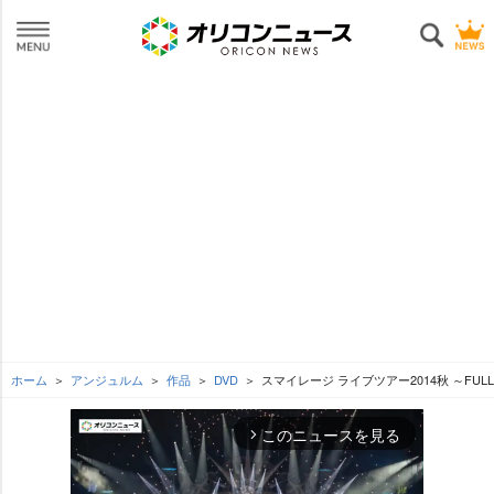
ホーム
アンジュルム
作品
DVD
スマイレージ ライブツアー2014秋 ～FULL CHA
このニュースを見る
arrow_forward_ios