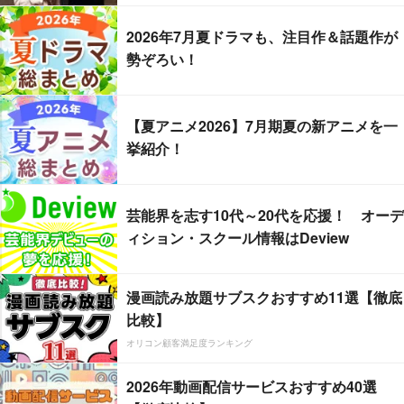
2026年7月夏ドラマも、注目作＆話題作が
勢ぞろい！
【夏アニメ2026】7月期夏の新アニメを一
挙紹介！
芸能界を志す10代～20代を応援！ オーデ
ィション・スクール情報はDeview
漫画読み放題サブスクおすすめ11選【徹底
比較】
オリコン顧客満足度ランキング
2026年動画配信サービスおすすめ40選