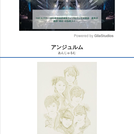
Powered by 
GliaStudios
アンジュルム
M
あんじゅるむ
u
t
e