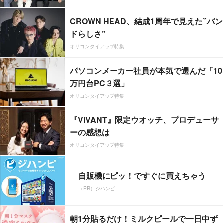
CROWN HEAD、結成1周年で見えた”バン
ドらしさ”
オリコンタイアップ特集
パソコンメーカー社員が本気で選んだ「10
万円台PC３選」
オリコンタイアップ特集
『VIVANT』限定ウオッチ、プロデューサ
ーの感想は
オリコンタイアップ特集
自販機にピッ！ですぐに買えちゃう
（PR）ジハンピ
朝1分貼るだけ！ミルクピールで一日中ず