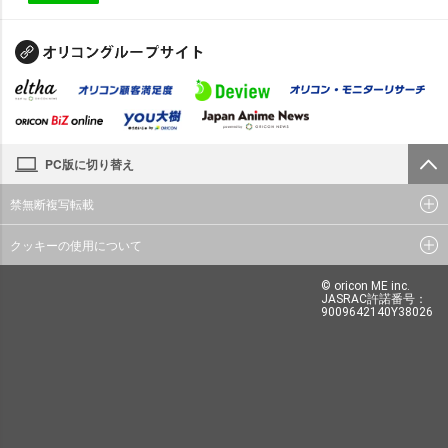
PC版に切り替え
禁無断複写転載
クッキーの使用について
© oricon ME inc.
JASRAC許諾番号：
9009642140Y38026