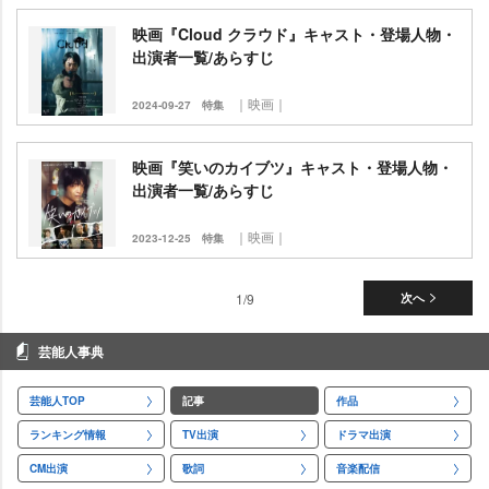
映画『Cloud クラウド』キャスト・登場人物・
出演者一覧/あらすじ
｜映画｜
2024-09-27
特集
映画『笑いのカイブツ』キャスト・登場人物・
出演者一覧/あらすじ
｜映画｜
2023-12-25
特集
1/9
次へ
芸能人事典
芸能人TOP
記事
作品
ランキング情報
TV出演
ドラマ出演
CM出演
歌詞
音楽配信