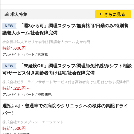
求人特集
さらに見る
「週3から可」調理スタッフ/無資格可/日勤のみ/特別養
NEW
護老人ホーム/社会保障完備
社会福祉法人アゼリヤ会/特別養護老人ホーム あかね苑
時給1,600円
アルバイト・パート / 東京都
「未経験OK」調理スタッフ/調理師免許必須/シフト相談
NEW
可/サービス付き高齢者向け住宅/社会保障完備
株式会社ビラ・ライフサポート/サービス付き高齢者向け住宅 はぴねす横浜永田
時給1,225円～
アルバイト・パート / 神奈川県
週払い可・普通車での病院やクリニックへの検体の集配ドライ
バー!
株式会社エクスプレス・エージェント
時給1,500円