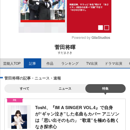
Powered by 
GliaStudios
菅田将暉
M
すだまさき
u
t
芸能人TOP
記事
作品
ランキング
TV出演
ドラマ出演
e
菅田将暉の記事・ニュース・速報
すべて
ニュース
特集
Toshl、『IM A SINGER VOL.4』で自身
が“ギャン泣き”した名曲もカバー アニソン
は「思い出そのもの」 “歌道”を極める飽く
なき探求心