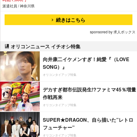
派遣社員 / 神奈川県
続きはこちら
sponsored by 求人ボックス
オリコンニュース イチオシ特集
向井康二イケメンすぎ！純愛『（LOVE
SONG）』
オリコンタイアップ特集
デカすぎ都市伝説発生!?ファミマ45％増量
作戦再来
オリコンタイアップ特集
SUPER★DRAGON、自ら描いた”レトロ
フューチャー”
オリコンタイアップ特集