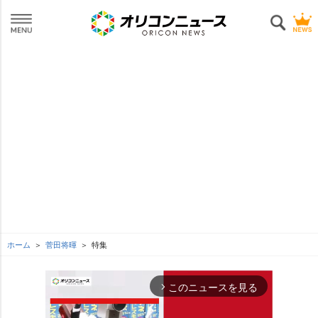
ホーム
菅田将暉
特集
このニュースを見る
arrow_forward_ios