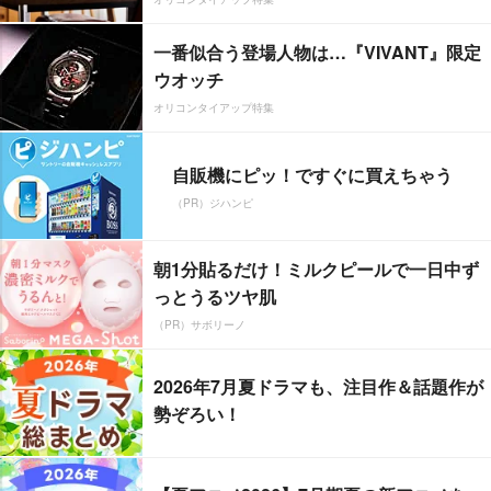
一番似合う登場人物は…『VIVANT』限定
ウオッチ
オリコンタイアップ特集
自販機にピッ！ですぐに買えちゃう
（PR）ジハンピ
朝1分貼るだけ！ミルクピールで一日中ず
っとうるツヤ肌
（PR）サボリーノ
2026年7月夏ドラマも、注目作＆話題作が
勢ぞろい！