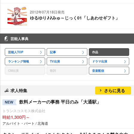
2012年07月18日発売
ゆるゆり♪♪みゅ～じっく01「しあわせギフト」
芸能人事典
芸能人TOP
記事
作品
ランキング情報
TV出演
ドラマ出演
CM出演
歌詞
音楽配信
求人特集
さらに見る
飲料メーカーの事務 平日のみ「大通駅」
NEW
トランスコスモス株式会社
時給1,300円～
アルバイト・パート / 北海道