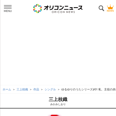
ホーム
三上枝織
作品
シングル
ゆるゆりのうたシリーズ♪01 私、主役の赤座
三上枝織
みかみしおり