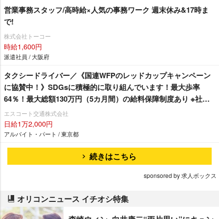
営業事務スタッフ/高時給×人気の事務ワーク 週末休み&17時ま
で!
株式会社トーコー
時給1,600円
派遣社員 / 大阪府
タクシードライバー／《国連WFPのレッドカップキャンペーン
に協賛中！》SDGsに積極的に取り組んでいます！最大歩率
64％！最大総額130万円（5カ月間）の給料保障制度あり ※社内
規定あり最大20万円支給（現任・資格あり・経験者）※社内規定
エスコート交通株式会社
あり格安物件を多数ご紹介出来ます！入居実績多数！初期費用
日給1万2,000円
等相談に乗ります！マイカー・バイク通勤可能！二種教習中、
アルバイト・パート / 東京都
研修期間中は日給12,000円支給夜日勤積極採用中！定着率抜
続きはこちら
群！勤続10年以上の乗務員が50名以上！勤務体系を自由に選べ
る&無線配車なし！自分のペースで仕事が出来る乗務員目線の会
sponsored by 求人ボックス
社！お気軽にお問い合せ下さい♪
オリコンニュース イチオシ特集