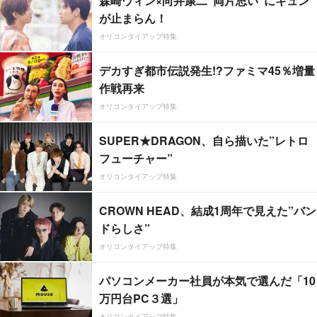
森崎ウィン×向井康二“両片思い”にキュン
が止まらん！
オリコンタイアップ特集
デカすぎ都市伝説発生!?ファミマ45％増量
作戦再来
オリコンタイアップ特集
SUPER★DRAGON、自ら描いた”レトロ
フューチャー”
オリコンタイアップ特集
CROWN HEAD、結成1周年で見えた”バン
ドらしさ”
オリコンタイアップ特集
パソコンメーカー社員が本気で選んだ「10
万円台PC３選」
オリコンタイアップ特集