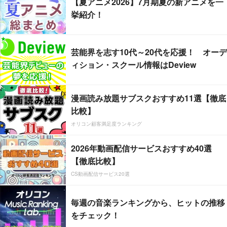
【夏アニメ2026】7月期夏の新アニメを一
挙紹介！
芸能界を志す10代～20代を応援！ オーデ
ィション・スクール情報はDeview
漫画読み放題サブスクおすすめ11選【徹底
比較】
オリコン顧客満足度ランキング
2026年動画配信サービスおすすめ40選
【徹底比較】
CS動画配信サービス20選
毎週の音楽ランキングから、ヒットの推移
をチェック！