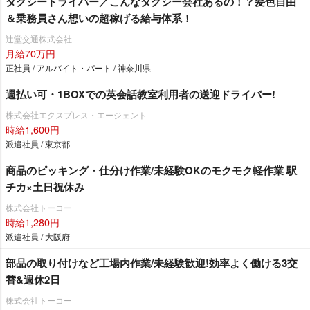
タクシードライバー／こんなタクシー会社あるの！？髪色自由
＆乗務員さん想いの超稼げる給与体系！
辻堂交通株式会社
月給70万円
正社員 / アルバイト・パート / 神奈川県
週払い可・1BOXでの英会話教室利用者の送迎ドライバー!
株式会社エクスプレス・エージェント
時給1,600円
派遣社員 / 東京都
商品のピッキング・仕分け作業/未経験OKのモクモク軽作業 駅
チカ×土日祝休み
株式会社トーコー
時給1,280円
派遣社員 / 大阪府
部品の取り付けなど工場内作業/未経験歓迎!効率よく働ける3交
替&週休2日
株式会社トーコー