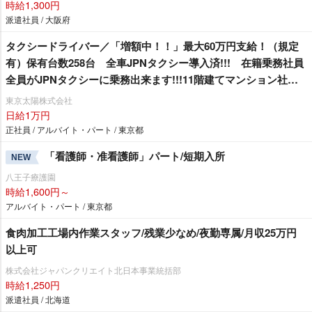
時給1,300円
派遣社員 / 大阪府
タクシードライバー／「増額中！！」最大60万円支給！（規定
有）保有台数258台 全車JPNタクシー導入済!!! 在籍乗務社員
全員がJPNタクシーに乗務出来ます!!!11階建てマンション社
宅 1R1年間家賃無料！（規定有）
東京太陽株式会社
日給1万円
正社員 / アルバイト・パート / 東京都
「看護師・准看護師」パート/短期入所
NEW
八王子療護園
時給1,600円～
アルバイト・パート / 東京都
食肉加工工場内作業スタッフ/残業少なめ/夜勤専属/月収25万円
以上可
株式会社ジャパンクリエイト北日本事業統括部
時給1,250円
派遣社員 / 北海道