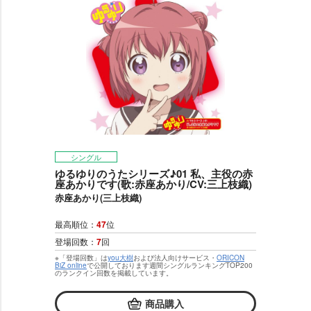
シングル
ゆるゆりのうたシリーズ♪01 私、主役の赤
座あかりです(歌:赤座あかり/CV:三上枝織)
赤座あかり(三上枝織)
最高順位：
47
位
登場回数：
7
回
※「登場回数」は
you大樹
および法人向けサービス・
ORICON
BiZ online
で公開しております週間シングルランキングTOP200
のランクイン回数を掲載しています。
商品購入