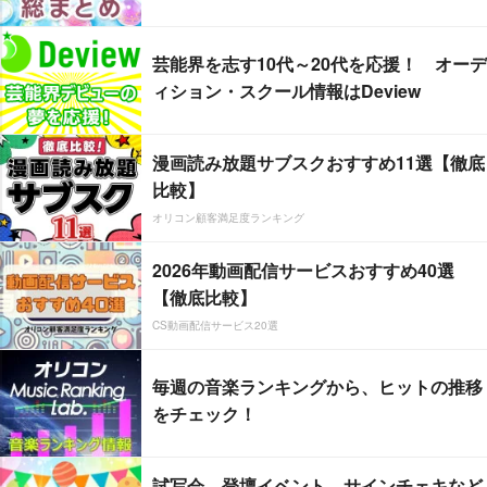
芸能界を志す10代～20代を応援！ オーデ
ィション・スクール情報はDeview
漫画読み放題サブスクおすすめ11選【徹底
比較】
オリコン顧客満足度ランキング
2026年動画配信サービスおすすめ40選
【徹底比較】
CS動画配信サービス20選
毎週の音楽ランキングから、ヒットの推移
をチェック！
試写会、登壇イベント、サインチェキなど