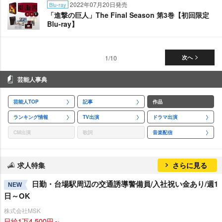
2022年07月20日発売
Blu-ray
「進撃の巨人」The Final Season 第3巻【初回限定
Blu-ray】
1/10
次へ
芸能人事典
芸能人TOP
記事
作品
ランキング情報
TV出演
ドラマ出演
CM出演
歌詞
音楽配信
求人特集
さらに見る
日勤・台場駅周辺の交通誘導警備員/入社祝い金あり/週1
NEW
日～OK
株式会社MSK
日給1万4,500円～