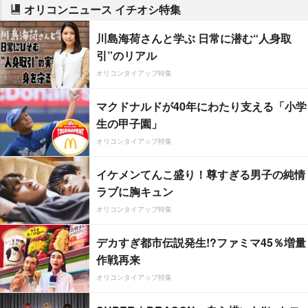
オリコンニュース イチオシ特集
川島海荷さんと学ぶ 日常に潜む“人身取
引”のリアル
オリコンタイアップ特集
マクドナルドが40年にわたり支える「小学
生の甲子園」
オリコンタイアップ特集
イケメンてんこ盛り！尊すぎる男子の純情
ラブに胸キュン
オリコンタイアップ特集
デカすぎ都市伝説発生!?ファミマ45％増量
作戦再来
オリコンタイアップ特集