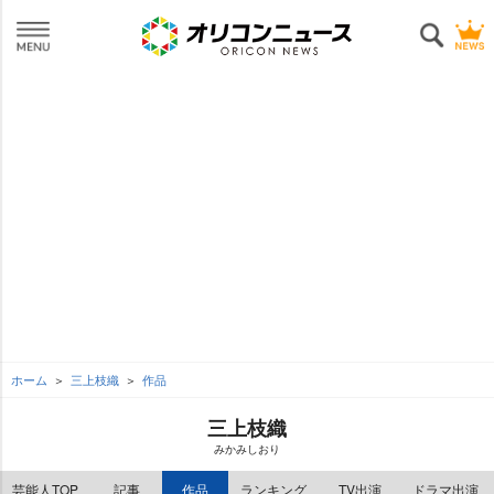
ホーム
三上枝織
作品
三上枝織
みかみしおり
芸能人TOP
記事
作品
ランキング
TV出演
ドラマ出演