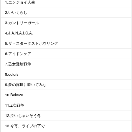
1.エンジョイ人生
2.いいくらし
3.カントリーガール
4.J.A.N.A.I.C.A.
5.ザ・スターダストボウリング
6.アイドンケア
7.乙女受験戦争
8.colors
9.夢の浮世に咲いてみな
10.Believe
11.Z女戦争
12.泣いちゃいそう冬
13.今宵、ライブの下で