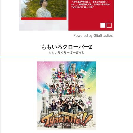
Powered by 
GliaStudios
ももいろクローバーZ
M
ももいろくろーばーぜっと
u
t
e