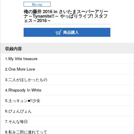
Blu-ray
俺の藤井 2016 in さいたまスーパーアリー
ナ～Tynamite!!～ やっぱりライブ! スタフ
ェス～2016～
商品購入
収録内容
1.My little treasure
2.One More Love
3.二人がほしかったもの
4.Rhapsody In White
5.土っキュン■!!少女
6.ぴょんぴょん
7.そんな毎日
8.私を二郎に連れてって