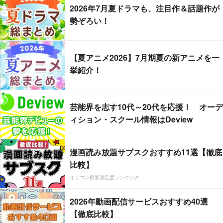
2026年7月夏ドラマも、注目作＆話題作が
勢ぞろい！
【夏アニメ2026】7月期夏の新アニメを一
挙紹介！
芸能界を志す10代～20代を応援！ オーデ
ィション・スクール情報はDeview
漫画読み放題サブスクおすすめ11選【徹底
比較】
オリコン顧客満足度ランキング
2026年動画配信サービスおすすめ40選
【徹底比較】