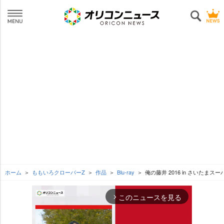
ホーム
ももいろクローバーZ
作品
Blu-ray
俺の藤井 2016 in さいたまスー
このニュースを見る
arrow_forward_ios