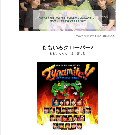
Powered by 
GliaStudios
ももいろクローバーZ
M
ももいろくろーばーぜっと
u
t
e