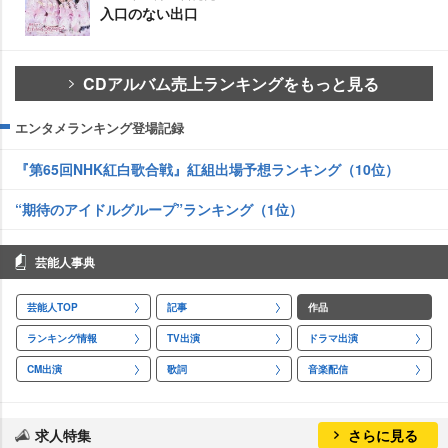
入口のない出口
CDアルバム売上ランキングをもっと見る
エンタメランキング登場記録
『第65回NHK紅白歌合戦』紅組出場予想ランキング（10位）
“期待のアイドルグループ”ランキング（1位）
芸能人事典
芸能人TOP
記事
作品
ランキング情報
TV出演
ドラマ出演
CM出演
歌詞
音楽配信
求人特集
さらに見る