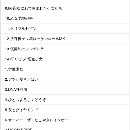
9.絶唱!なにわで生まれた少女たち
10.乙女受験戦争
11.トリプルセブン
12.放課後ゲタ箱ロッケンロールMX
13.仮契約のシンデレラ
14.行くぜっ! 怪盗少女
1.労働讃歌
2.アツか夏きたばい!
3.DNA狂詩曲
4.ひとつよろしくどうぞ
5.灰とダイヤモンド
6.オーバー・ザ・たこやきレインボー
7.MOON PRIDE