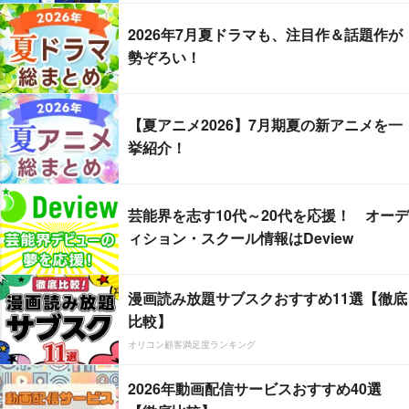
2026年7月夏ドラマも、注目作＆話題作が
勢ぞろい！
【夏アニメ2026】7月期夏の新アニメを一
挙紹介！
芸能界を志す10代～20代を応援！ オーデ
ィション・スクール情報はDeview
漫画読み放題サブスクおすすめ11選【徹底
比較】
オリコン顧客満足度ランキング
2026年動画配信サービスおすすめ40選