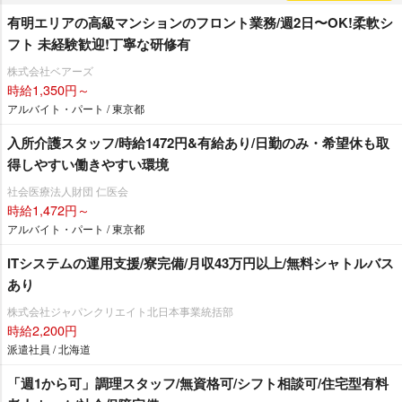
有明エリアの⾼級マンションのフロント業務/週2⽇〜OK!柔軟シ
フト 未経験歓迎!丁寧な研修有
株式会社ベアーズ
時給1,350円～
アルバイト・パート / 東京都
入所介護スタッフ/時給1472円&有給あり/日勤のみ・希望休も取
得しやすい働きやすい環境
社会医療法人財団 仁医会
時給1,472円～
アルバイト・パート / 東京都
ITシステムの運用支援/寮完備/月収43万円以上/無料シャトルバス
あり
株式会社ジャパンクリエイト北日本事業統括部
時給2,200円
派遣社員 / 北海道
「週1から可」調理スタッフ/無資格可/シフト相談可/住宅型有料