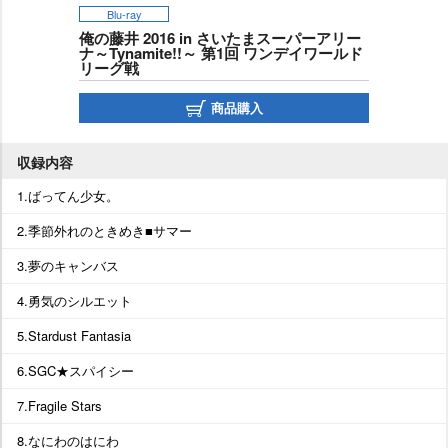
Blu-ray
俺の藤井 2016 in さいたまスーパーアリー
ナ～Tynamite!!～ 第1回 ワンデイワールド
リーグ戦
商品購入
収録内容
1.ばってん少女。
2.季節外れのときめき■サマー
3.夢のキャンバス
4.勇気のシルエット
5.Stardust Fantasia
6.SGC★スパイシー
7.Fragile Stars
8.なにわのはにわ