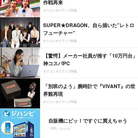
作戦再来
オリコンタイアップ特集
SUPER★DRAGON、自ら描いた”レトロ
フューチャー”
オリコンタイアップ特集
【驚愕】メーカー社員が推す「10万円台」
神コスパPC
オリコンタイアップ特集
「別班のよう」腕時計で『VIVANT』の世
界観再現
オリコンタイアップ特集
自販機にピッ！ですぐに買えちゃう
（PR）ジハンピ