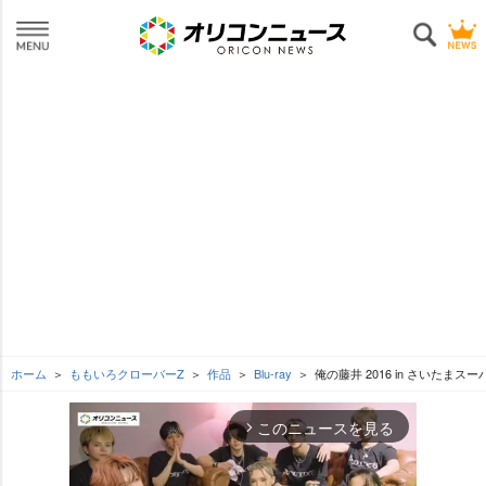
ホーム
ももいろクローバーZ
作品
Blu-ray
俺の藤井 2016 in さいたまス
このニュースを見る
arrow_forward_ios