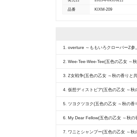
発売日
2015年09月02日
品番
KIXM-209
1. overture ～ももいろクローバー
2. Wee-Tee-Wee-Tee{五色の乙女
3. Z女戦争{五色の乙女 ～秋の香りと
4. 仮想ディストピア{五色の乙女 ～秋
5. ツヨクツヨク{五色の乙女 ～秋の香
6. My Dear Fellow{五色の乙女 ～
7. ワニとシャンプー{五色の乙女 ～秋