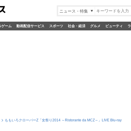
ニュース・特集
&ゲーム
動画配信サービス
スポーツ
社会・経済
グルメ
ビューティ
ラ
ももいろクローバーZ「女祭り2014 ～Ristorante da MCZ～」LIVE Blu-ray