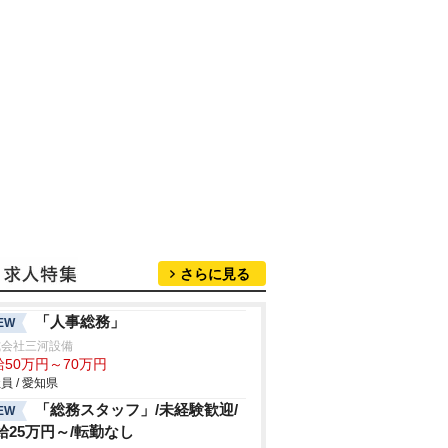
さらに見る
「人事総務」
EW
式会社三河設備
給50万円～70万円
員 / 愛知県
「総務スタッフ」/未経験歓迎/
EW
給25万円～/転勤なし