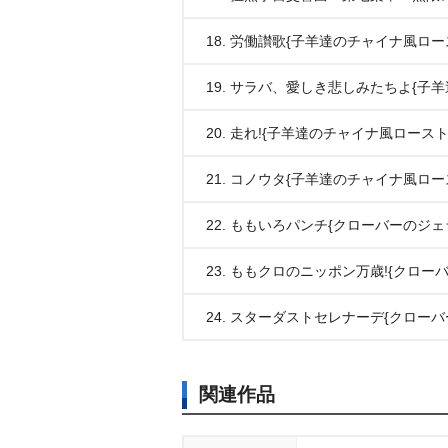
18. 労働讃歌{子羊達のチャイナ風ロ
19. サラバ、愛しき悲しみたちよ{子
20. 走れ!{子羊達のチャイナ風ロース
21. コノウタ{子羊達のチャイナ風ロ
22. ももいろパンチ{クローバーのジ
23. ももクロのニッポン万歳!{クロ
24. スターダストセレナーデ{クロー
関連作品