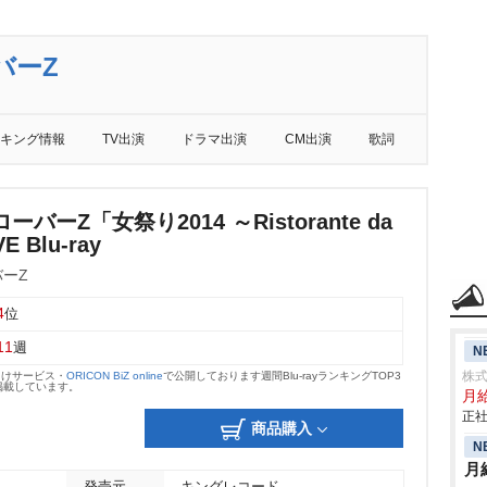
バーZ
キング情報
TV出演
ドラマ出演
CM出演
歌詞
バーZ「女祭り2014 ～Ristorante da
 Blu-ray
ーZ
4
位
11
週
N
株
向けサービス・
ORICON BiZ online
で公開しております週間Blu-rayランキングTOP3
掲載しています。
月
正社
商品購入
N
月