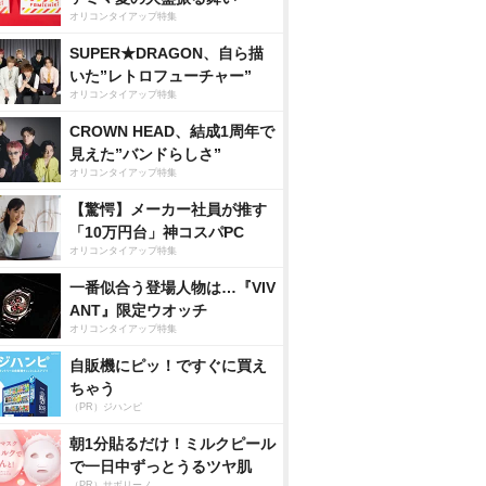
オリコンタイアップ特集
SUPER★DRAGON、自ら描
いた”レトロフューチャー”
オリコンタイアップ特集
CROWN HEAD、結成1周年で
見えた”バンドらしさ”
オリコンタイアップ特集
【驚愕】メーカー社員が推す
「10万円台」神コスパPC
オリコンタイアップ特集
一番似合う登場人物は…『VIV
ANT』限定ウオッチ
オリコンタイアップ特集
自販機にピッ！ですぐに買え
ちゃう
（PR）ジハンピ
朝1分貼るだけ！ミルクピール
で一日中ずっとうるツヤ肌
（PR）サボリーノ