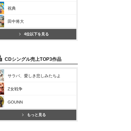
祝典
田中将大
4位以下を見る
CDシングル売上TOP3作品
サラバ、愛しき悲しみたちよ
Z女戦争
GOUNN
もっと見る