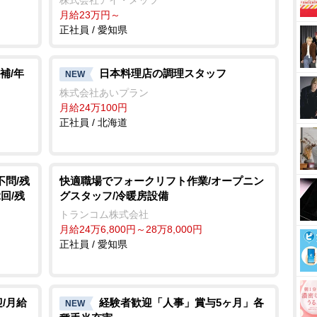
月給23万円～
正社員 / 愛知県
補/年
日本料理店の調理スタッフ
NEW
株式会社あいプラン
月給24万100円
正社員 / 北海道
不問/残
快適職場でフォークリフト作業/オープニン
回/残
グスタッフ/冷暖房設備
トランコム株式会社
月給24万6,800円～28万8,000円
正社員 / 愛知県
/月給
経験者歓迎「人事」賞与5ヶ月」各
NEW