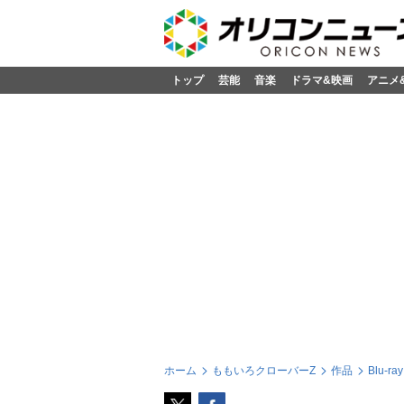
トップ
芸能
音楽
ドラマ&映画
アニメ
ホーム
ももいろクローバーZ
作品
Blu-ray