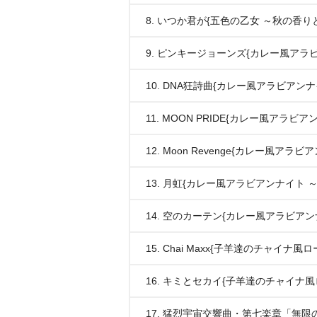
8. いつか君が{五色の乙女 ～秋の香り
9. ピンキージョーンズ{カレー風アラ
10. DNA狂詩曲{カレー風アラビアン
11. MOON PRIDE{カレー風アラ
12. Moon Revenge{カレー風ア
13. 月虹{カレー風アラビアンナイト
14. 空のカーテン{カレー風アラビア
15. Chai Maxx{子羊達のチャイナ
16. キミとセカイ{子羊達のチャイナ
17. 猛烈宇宙交響曲・第七楽章「無