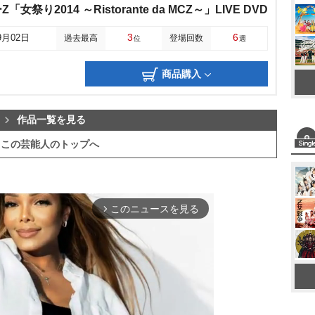
祭り2014 ～Ristorante da MCZ～」LIVE DVD
3
6
9月02日
過去最高
登場回数
位
週
商品購入
作品一覧を見る
この芸能人のトップへ
このニュースを見る
arrow_forward_ios