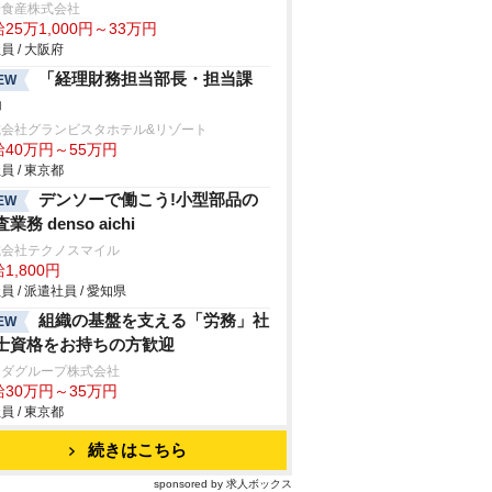
崎食産株式会社
25万1,000円～33万円
員 / 大阪府
「経理財務担当部長・担当課
EW
」
式会社グランビスタホテル&リゾート
給40万円～55万円
員 / 東京都
デンソーで働こう!小型部品の
EW
業務 denso aichi
式会社テクノスマイル
1,800円
員 / 派遣社員 / 愛知県
組織の基盤を支える「労務」社
EW
士資格をお持ちの方歓迎
マダグループ株式会社
給30万円～35万円
員 / 東京都
続きはこちら
sponsored by 求人ボックス