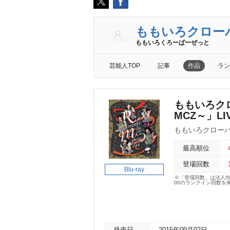
ももいろクロー
ももいろくろーばーぜっと
芸能人TOP
記事
作品
ラン
ももいろクロー
MCZ～」LIVE
ももいろクローバ
最高順位
登場回数
Blu-ray
※「登場回数」は法人
00のランクイン回数を