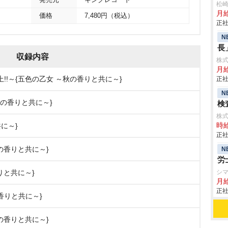
発売元
キングレコード
松
月給
価格
7,480円（税込）
正社
N
長
収録内容
株
月
Z参上!!～{五色の乙女 ～秋の香りと共に～}
正社
N
 ～秋の香りと共に～}
検査
株
共に～}
時給
正社
の香りと共に～}
N
労
りと共に～}
シ
月
正社
秋の香りと共に～}
の香りと共に～}