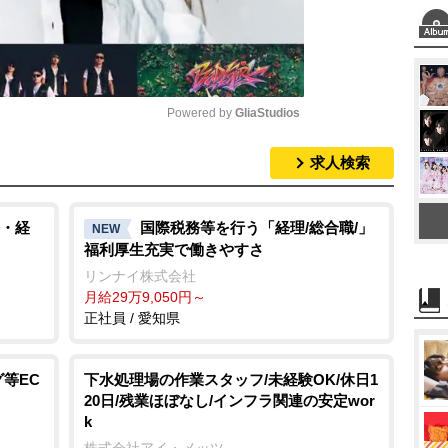
Powered by 
GliaStudios
求人検索
M
u
t
・経
国際税務等を行う「経理/総合職/」
NEW
福利厚生充実で働きやすさ
e
リンナイ株式会社
月給29万9,050円～
正社員 / 愛知県
等EC
下水処理場の作業スタッフ/未経験OK/休日1
20日/残業ほぼなし/インフラ関連の安定wor
k
株式会社アイ・メッツ